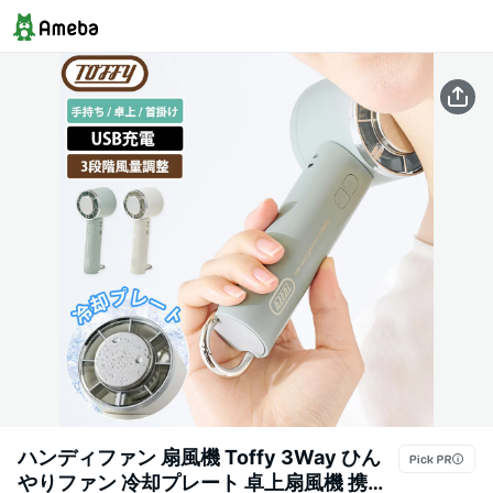
ハンディファン 扇風機 Toffy 3Way ひん
やりファン 冷却プレート 卓上扇風機 携帯