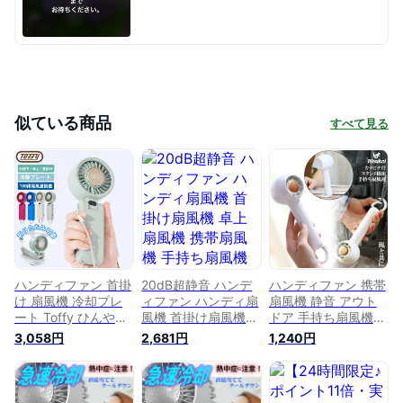
似ている商品
すべて見る
ハンディファン 首掛
20dB超静音 ハンデ
ハンディファン 携帯
け 扇風機 冷却プレ
ィファン ハンディ扇
扇風機 静音 アウト
ート Toffy ひんやり
風機 首掛け扇風機
ドア 手持ち扇風機
パワフルファン
卓上扇風機 携帯扇風
ハンディ 扇風機 卓
3,058円
2,681円
1,240円
3Way 100段階風量
機 手持ち扇風機 小
上扇風機 ミニ扇風機
調整 首掛け扇風機
型扇風機 ミニ扇風機
usb扇風機 ミニファ
卓上 扇風機 携帯扇
usb 扇風機 ポータブ
ン コンパクト スタ
風機 手持ち扇風機
ル扇風機 ポータブル
ンド 持ち運び 充電