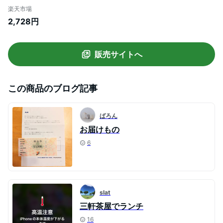
扇風機 手持ち扇風機 小型扇風機 ミニ扇風
楽天市場
機 usb 充電式 ポータブル扇風機 ポータブ
2,728円
ルファン ミニファン 持ち運び 風量調節 首
掛け
販売サイトへ
この商品のブログ記事
ばろん
お届けもの
6
slat
三軒茶屋でランチ
16