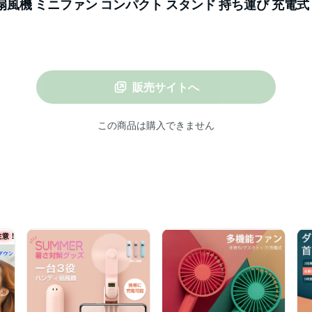
b扇風機 ミニファン コンパクト スタンド 持ち運び 充電式
ルファン ハンディ扇風機 ハンディー扇風機
販売サイトへ
この商品は購入できません