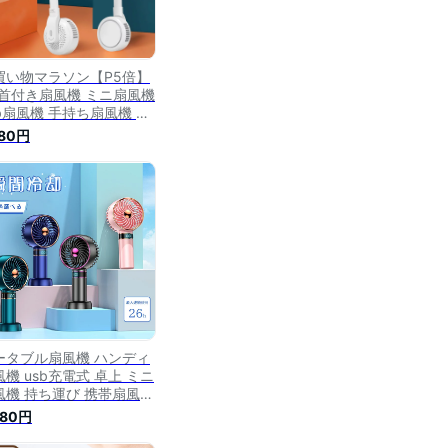
買い物マラソン【P5倍】
 首付き扇風機 ミニ扇風機
sb扇風機 手持ち扇風機 ミ
ファン コンパクト スタン
180円
 充電式 ポータブル扇風機
ータブルファン ハンディ
風機 ハンディー扇風機 ハ
ディーファン 携帯扇風機
型扇風機
ータブル扇風機 ハンディ
機 usb充電式 卓上 ミニ
風機 持ち運び 携帯扇風機
持ち扇風機 デジタル 液晶
780円
速 扇風機 アウトドア 室内
型 ポータブルファン ハン