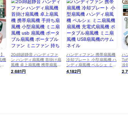
び
ハンディー扇風機 ハンディ
風機 手持ち扇風機 ハンディ
デ
ーファン 小型扇風機
扇風機 コンパクト扇風機 ミ
ァ
ニ ポータブルファン 手持ち
風
プレゼント JYOARA
倍】
20dB超静音 ハンディファ
ハンディファン 携帯扇風機
ハ
風機
ン ハンディ扇風機 首掛け扇
冷却プレート 小型扇風機 ハ
To
手持
風機 卓上扇風機 携帯扇風機
ンディ扇風機 ペルシェ ミニ
冷
ンパ
手持ち扇風機 小型扇風機 ミ
扇風機 扇風機 充電式扇風機
帯
2,681円
4,182円
2,
ル扇
ニ扇風機 usb 扇風機 ポータ
ポータブル扇風機 ミニ扇風
扇風
ハン
ブル扇風機 ポータブルファ
機 USB扇風機
式
扇風
ン ミニファン 持ち運び 扇
ブ
帯扇
風機バッテリー内蔵 3段階
運
風量調節