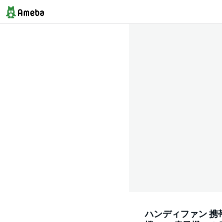
ハンディファン 携