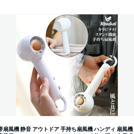
帯扇風機 静音 アウトドア 手持ち扇風機 ハンディ 扇風機