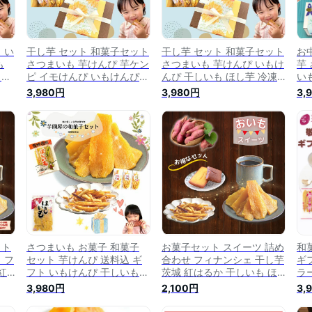
 い
干し芋 セット 和菓子セット
干し芋 セット 和菓子セット
お中
も
さつまいも 芋けんぴ 芋ケン
さつまいも 芋けんぴ いもけ
芋
イー
ピ イモけんぴ いもけんぴ
んぴ 干しいも ほし芋 冷凍
い
 和
干しいも 冷凍焼き芋 冷凍焼
焼き芋 冷凍やきいも 冷凍焼
ぴ
3,980円
3,980円
3,
イ
きいも いもスイーツ プレゼ
きいも プレゼント 茨城 芋
品
お取
ント さつまいもスイーツ 食
スイーツ 詰め合わせ ギフト
合
 健
べ物 詰め合わせ ギフト 和
和菓子 和スイーツ 絶品 高
城県
つ
菓子 和スイーツ お菓子 絶
級 お取り寄せ さつまいもス
rak
品 高級 お取り寄せ 送料無
イーツ gift-k-kei
料 gift-k-kei
ット
さつまいも お菓子 和菓子
お菓子セット スイーツ 詰め
和
 フ
セット 芋けんぴ 送料込 ギ
合わせ フィナンシェ 干し芋
ギ
紅
フト いもけんぴ 干しいも
茨城 紅はるか 干しいも ほ
ラ
寄せ
干し芋 国産 無添加 プレゼ
しいも 干芋 芋けんぴ いも
は
3,980円
2,100円
3,
芋
ント さつまいもスイーツ 無
けんぴ お菓子詰め合わせ 子
ま
子
添加干し芋 無添加ほしいも
ども お菓子の詰め合わせ ス
詰