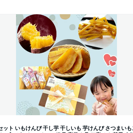
セット いもけんぴ 干し芋 干しいも 芋けんぴ さつまい