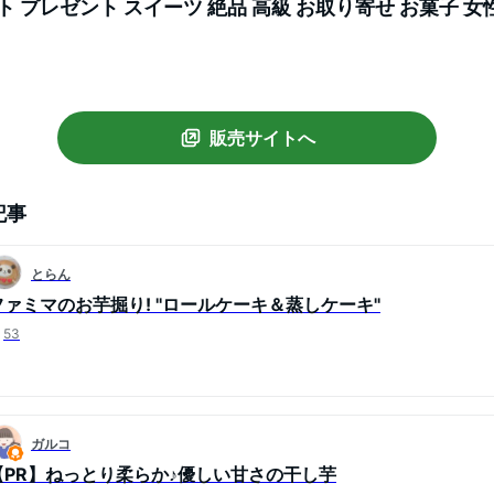
ト プレゼント スイーツ 絶品 高級 お取り寄せ お菓子 女性
 和菓子 詰合せ 快気祝い 和スイーツ gift-k
販売サイトへ
記事
とらん
ファミマのお芋掘り! ''ロールケーキ＆蒸しケーキ''
53
ガルコ
【PR】ねっとり柔らか♪優しい甘さの干し芋