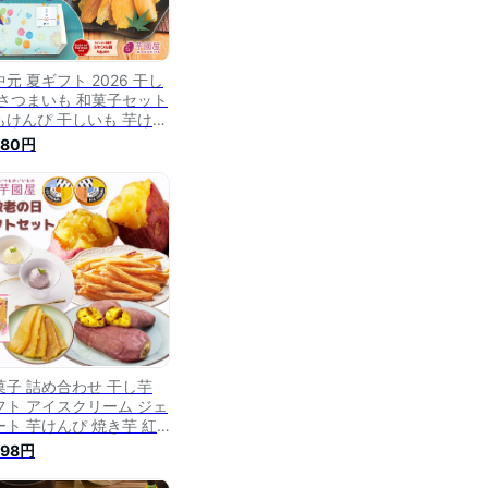
元 夏ギフト 2026 干し
 さつまいも 和菓子セット
もけんぴ 干しいも 芋けん
 焼き芋 いも スイーツ 絶
980円
 お取り寄せ お菓子 詰め
わせ 和菓子 送料無料 茨
産 福袋 ギフト gift-k-
uten
菓子 詰め合わせ 干し芋
フト アイスクリーム ジェ
ート 芋けんぴ 焼き芋 紅
るか シルクスイート さつ
998円
いも 芋 干しいも お菓子
め合わせ プレゼント さつ