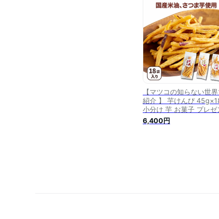
おかし おイモ 和菓子 さ
まいもスイーツ お菓子
め合わせ
【マツコの知らない世界
紹介 】 芋けんぴ 45g×1
小分け 芋 お菓子 プレゼ
ト 芋けんぴ サツマイモ 
6,400円
もけんぴ さつまいもス
ツ お芋 けんぴ さつまい
さつま芋 和菓子 国産 無
加 スナック 子供 おやつ
取り寄せ 絶品 高級 3K