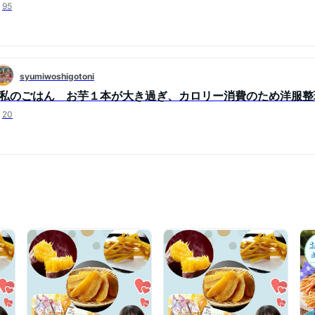
95
syumiwoshigotoni
#私のごはん お芋１本が大き過ぎ、カロリー消費のため洋服整
20