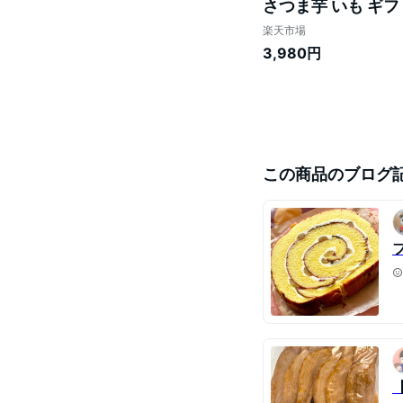
さつま芋 いも ギフ
生日 健康 詰め合わせ
楽天市場
3,980円
この商品のブログ