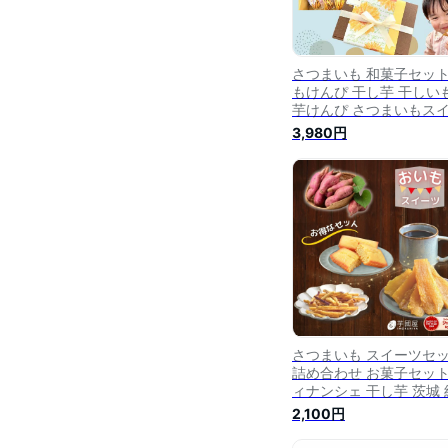
さつまいも 和菓子セット
もけんぴ 干し芋 干しい
芋けんぴ さつまいもス
ツ さつま芋 食べ物 食品
3,980円
菓子 和スイーツ いも ス
ーツ お菓子 絶品 高級 
り寄せ 男性 女性 誕生日
康 詰め合わせ ギフト さ
まいものお菓子 gift-k
さつまいも スイーツセ
詰め合わせ お菓子セット
ィナンシェ 干し芋 茨城 
はるか スイーツ お取り
2,100円
干しいも ほしいも 干芋 
けんぴ いもけんぴ お菓