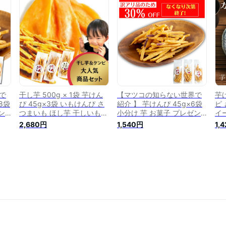
つ
誕生日 食べ物 男性 女性 健
イーツセット さつまいも お
ま
の詰
康 詰め合わせ 食品 40代 50
菓子 さつまいもスイーツ お
フ
代 60代 70代 スイーツ 絶品
やつ おつまみ 和菓子 お試
高級 送料無料 gift-ajk
しセット
で
干し芋 500g × 1袋 芋けん
【マツコの知らない世界で
芋け
8袋
ぴ 45g×3袋 いもけんぴ さ
紹介 】 芋けんぴ 45g×6袋
ピ
ン
つまいも ほし芋 干しいも
小分け 芋 お菓子 プレゼン
イ
い
高級 甘い ほしいも お菓子
ト 芋けんぴ サツマイモ い
ギ
2,680円
1,540円
1,
イー
さつま芋 サツマイモ 和菓子
もけんぴ さつまいもスイー
か
も
茨城 国産 紅はるか シルク
ツ お芋 けんぴ さつまいも
イ
添
スイート 紅あずま 切り落と
さつま芋 和菓子 国産 無添
ツ
 お
し スイーツ 訳あり 国産干
加 スナック 子供 おやつ お
や
し芋 N500K-half
取り寄せ 絶品 高級 茨城県
非
特産品 こめ油 K