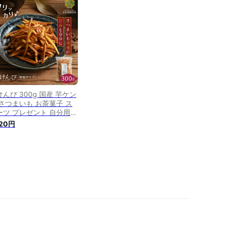
いもスイーツ スイーツギ
ト 敬老の日
んぴ 300g 国産 芋ケン
 さつまいも お茶菓子 ス
ーツ プレゼント 自分用
フト 芋かりんとう けんぴ
420円
りんとう かりん糖 サツマ
モ 和菓子 お菓子 スイー
 ギフト 芋菓子 お菓子 お
つ いもけんぴ サツマイモ
常食