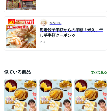
かなぶん
海老餃子半額からの半額！米久、干
し芋半額クーポン♡
4
似ている商品
すべて見る