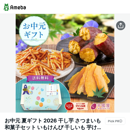
お中元 夏ギフト 2026 干し芋 さつまいも
和菓子セット いもけんぴ 干しいも 芋けん