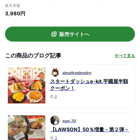
ぴ 焼き芋 いも スイーツ 絶品 お取り寄せ
楽天市場
お菓子 詰め合わせ 和菓子 送料無料 茨城県
3,980円
産 福袋 ギフト gift-k-rakuten
販売サイトへ
この商品のブログ記事
すべて見る
almajiroalmajiro
スタートダッシュe-kit.芋國屋半額
クーポン！
6
pon-70
【LAWSON】50％増量－第２弾－
3