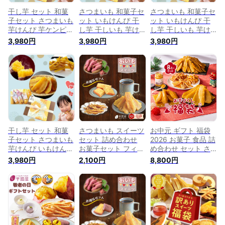
干し芋 セット 和菓
さつまいも 和菓子セ
さつまいも 和菓子セ
子セット さつまいも
ット いもけんぴ 干
ット いもけんぴ 干
芋けんぴ 芋ケンピ
し芋 干しいも 芋け
し芋 干しいも 芋け
イモけんぴ いもけん
んぴ さつまいもスイ
んぴ さつまいもスイ
3,980円
3,980円
3,980円
ぴ 干しいも 冷凍焼
ーツ さつま芋 食べ
ーツ さつま芋 いも
き芋 冷凍焼きいも
物 食品 和菓子 和ス
ギフト プレゼント
いもスイーツ プレゼ
イーツ いも スイー
スイーツ 絶品 高級
ント さつまいもスイ
ツ お菓子 絶品 高級
お取り寄せ お菓子
ーツ 食べ物 詰め合
お取り寄せ 男性 女
女性 男性 誕生日 健
わせ ギフト 和菓子
性 誕生日 健康 詰め
康 詰め合わせ 和菓
和スイーツ お菓子
合わせ ギフト さつ
子 詰合せ 快気祝い
絶品 高級 お取り寄
まいものお菓子 gift-
和スイーツ gift-k
せ 送料無料 gift-k-
k
kei
干し芋 セット 和菓
さつまいも スイーツ
お中元 ギフト 福袋
子セット さつまいも
セット 詰め合わせ
2026 お菓子 食品 詰
芋けんぴ いもけんぴ
お菓子セット フィナ
め合わせ セット さ
干しいも ほし芋 冷
ンシェ 干し芋 茨城
つまいも 干し芋 芋
3,980円
2,100円
8,800円
凍焼き芋 冷凍やきい
紅はるか スイーツ
けんぴ 安納芋バター
も 冷凍焼きいも プ
お取り寄せ 干しいも
ポタージュ 芋 スイ
レゼント 茨城 芋 ス
ほしいも 干芋 芋け
ーツ 詰め合わせ ほ
イーツ 詰め合わせ
んぴ いもけんぴ お
しいも 干しいも 国
ギフト 和菓子 和ス
菓子 おかし おイモ
産 無添加 和菓子 お
イーツ 絶品 高級 お
和菓子 さつまいもス
菓子詰め合わせ お礼
取り寄せ さつまいも
イーツ お菓子の詰め
プレゼント お菓子詰