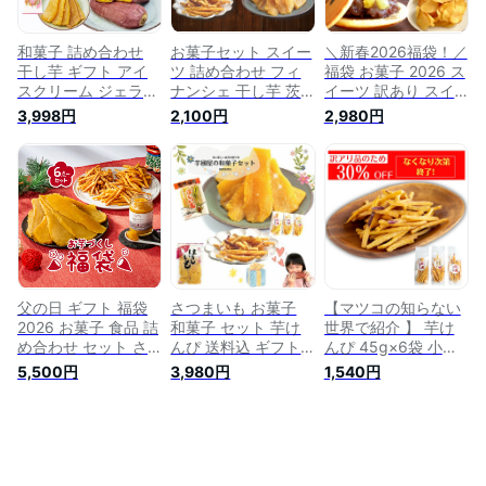
スイーツ gift-k-kei
合わせ
め合わせギフト お菓
子セット
和菓子 詰め合わせ
お菓子セット スイー
＼新春2026福袋！／
干し芋 ギフト アイ
ツ 詰め合わせ フィ
福袋 お菓子 2026 ス
スクリーム ジェラー
ナンシェ 干し芋 茨
イーツ 訳あり スイ
ト 芋けんぴ 焼き芋
城 紅はるか 干しい
ーツ福袋 初売り 予
3,998円
2,100円
2,980円
紅はるか シルクスイ
も ほしいも 干芋 芋
約 食品 食べ物 送料
ート さつまいも 芋
けんぴ いもけんぴ
無料 新春福袋 グル
干しいも お菓子詰め
お菓子詰め合わせ 子
メ 菓子 和菓子 洋菓
合わせ プレゼント
ども お菓子の詰め合
子 詰め合わせ お取
さつまいもスイーツ
わせ スイーツセット
り寄せ 干し芋 焼き
スイーツギフト 敬老
さつまいも お菓子
芋 芋けんぴ かりん
の日
さつまいもスイーツ
とう どら焼き バウ
おやつ おつまみ 和
ムクーヘン 紅茶 さ
菓子 お試しセット
つまいもスイーツ お
いもや
父の日 ギフト 福袋
さつまいも お菓子
【マツコの知らない
2026 お菓子 食品 詰
和菓子 セット 芋け
世界で紹介 】 芋け
め合わせ セット さ
んぴ 送料込 ギフト
んぴ 45g×6袋 小分
つまいも 干し芋 芋
いもけんぴ 干しいも
け 芋 お菓子 プレゼ
5,500円
3,980円
1,540円
けんぴ 安納芋バター
干し芋 国産 無添加
ント 芋けんぴ サツ
ポタージュ 芋 スイ
プレゼント さつまい
マイモ いもけんぴ
ーツ 詰め合わせ ほ
もスイーツ 無添加干
さつまいもスイーツ
しいも 干しいも 国
し芋 無添加ほしいも
お芋 けんぴ さつま
産 無添加 和菓子 お
誕生日 食べ物 男性
いも さつま芋 和菓
菓子詰め合わせ お礼
女性 健康 詰め合わ
子 国産 無添加 スナ