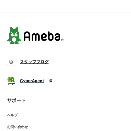
プレゼント お菓子詰
せ 食品 40代 50代
ック 子供 おやつ お
め合わせギフト お菓
60代 70代 スイーツ
取り寄せ 絶品 高級
子セット
絶品 高級 送料無料
茨城県 特産品 こめ
gift-ajk
油 K
スタッフブログ
CyberAgent
サポート
ヘルプ
お問い合わせ