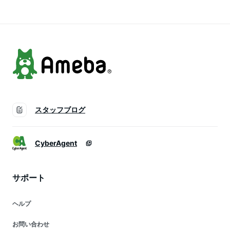
供用 POMS-1000
プール 海 女の子 男
アウトドア 靴 子供
の子 18cm 19cm
用 子供 キャンプ
20cm 21cm 22cm
スタッフブログ
CyberAgent
サポート
ヘルプ
お問い合わせ