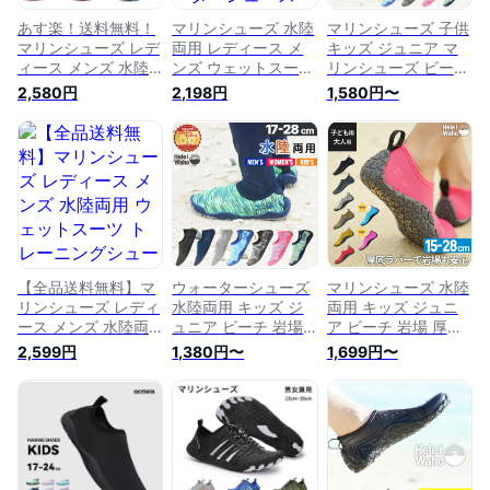
あす楽！送料無料！
マリンシューズ 水陸
マリンシューズ 子供
マリンシューズ レデ
両用 レディース メ
キッズ ジュニア マ
ィース メンズ 水陸
ンズ ウェットスーツ
リンシューズ ビーチ
両用 ウェットスーツ
保温 厚底 磯 岩場 ウ
シューズ アクアシュ
2,580円
2,198円
1,580円〜
保温 磯 岩場 シュノ
ォーターシューズ ア
ーズ HeleiWaho ヘレ
ーケリング サーフィ
クアシューズ 軽量
イワホ シュノーケリ
ン 釣り 川遊び カヤ
HeleiWaho ヘレイワ
ングシューズ シュノ
ック ウォーターシュ
ホ 22cm ～ 28cm 子
ーケル 17 ・ 18 ・
ーズ ビーチシューズ
供 キッズ ジュニア
19 ・ 20 ・ 21 cm
アクアシューズ ビー
も対応
対応
チサンダル 軽量
23cm 〜 28cm 子供
キッズ ジュニア ア
ウトドア
【全品送料無料】マ
ウォーターシューズ
マリンシューズ 水陸
リンシューズ レディ
水陸両用 キッズ ジ
両用 キッズ ジュニ
ース メンズ 水陸両
ュニア ビーチ 岩場
ア ビーチ 岩場 厚底
用 ウェットスーツ
厚底 軽量 速乾 排水
軽量 排水機能 ウォ
2,599円
1,380円〜
1,699円〜
トレーニングシュー
機能 マリンシューズ
ーターシューズ アク
ズ ジム ヨガシュー
アクアシューズ シュ
アシューズ シュノー
ズ シュノーケリング
ノーケリング ヘレイ
ケリング ヘレイワホ
川遊び カヤック ウ
ワホ HeleiWaho 海水
HeleiWaho 夏休み 海
ォーターシューズ ビ
浴 ビーチアイテム
水浴 ビーチアイテム
ーチシューズ アクア
海遊び
海遊び HID
シューズ ビーチサン