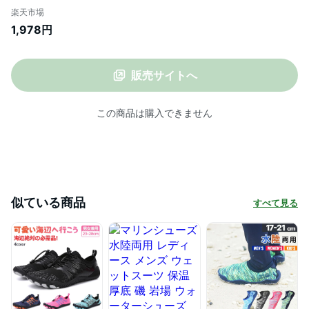
ュノーケリング SUP サーフィン 釣り 川遊
楽天市場
び ウォーターシューズ ビーチシューズ ア
1,978円
クアシューズ ビーチサンダル 軽量
HeleiWaho ヘレイワホ 15cm 16cm 17cm
18cm 19cm 20cm 21cm
販売サイトへ
この商品は購入できません
似ている商品
すべて見る