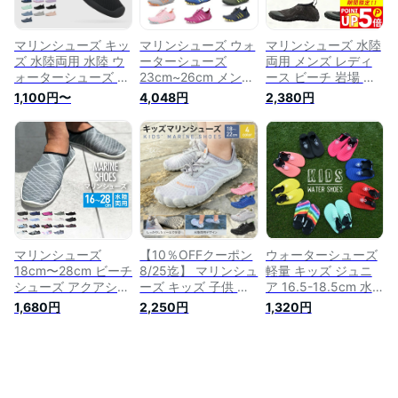
ダル20cm 〜 28cm
子供 キッズ ジュニ
ア
マリンシューズ キッ
マリンシューズ ウォ
マリンシューズ 水陸
ズ 水陸両用 水陸 ウ
ーターシューズ
両用 メンズ レディ
ォーターシューズ ビ
23cm~26cm メンズ
ース ビーチ 岩場 厚
ーチシューズ アクア
レディース メッシュ
底 軽量 排水機能 限
1,100円〜
4,048円
2,380円
シューズ 男女兼用
水陸両用ウォーター
定色 ウォーターシュ
男の子 女の子 男子
シューズ アクアシュ
ーズ アクアシューズ
女子 男児 女児 ジュ
ーズ シュノーケリン
シュノーケリング ヘ
ニア 子供 子ども こ
グ ビーチシューズ
レイワホ HeleiWaho
ども 軽量 海 ビーチ
軽量 通気 水陸両用
海水浴 ビーチアイテ
川 岩場 シュノーケ
ヨガ ジム サーフィ
ム 海遊び
リング マリンスポー
ン 男女兼用 シュノ
ツ 17cm 18cm 19cm
ーケリング アクアシ
20cm 21cm
ューズ ビーチサンダ
22cm23cm 24cm
ル 軽量
マリンシューズ
【10％OFFクーポン
ウォーターシューズ
18cm〜28cm ビーチ
8/25迄】 マリンシュ
軽量 キッズ ジュニ
シューズ アクアシュ
ーズ キッズ 子供 ビ
ア 16.5-18.5cm 水
ーズ ウォーターシュ
ーチシューズ ウォー
陸両用 マリンシュー
1,680円
2,250円
1,320円
ーズ ビーチサンダル
ターシューズ アクア
ズ シュノーケリング
岩場 砂浜 シュノー
シューズ ジュニア
アクアシューズ ビー
ケリング ダイビング
子供用 マリンブーツ
チサンダル 通気性
メンズ レディース
ビーチサンダル シュ
レインボー カラフル
キッズ ジュニア 子
ノーケリング 海水浴
川遊び 磯遊び 海 夏