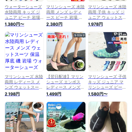
ウォーターシューズ
マリンシューズ 水陸
マリンシューズ 水陸
水陸両用 キッズ ジ
両用 メンズ レディ
両用 子供 キッズ ジ
ュニア ビーチ 岩場
ース ビーチ 岩場 厚
ュニア ウェットスー
厚底 軽量 速乾 排水
底 軽量 排水機能 限
ツ 保温 厚底 磯 岩場
1,380円〜
2,380円
1,978円
機能 マリンシューズ
定色 ウォーターシュ
シュノーケリング
アクアシューズ シュ
ーズ アクアシューズ
SUP サーフィン 釣
ノーケリング ヘレイ
シュノーケリング ヘ
り 川遊び ウォータ
ワホ HeleiWaho 海水
レイワホ HeleiWaho
ーシューズ ビーチシ
浴 ビーチアイテム
海水浴 ビーチアイテ
ューズ アクアシュー
海遊び
ム 海遊び
ズ ビーチサンダル
軽量 HeleiWaho ヘレ
イワホ 15cm 16cm
17cm 18cm 19cm
20cm 21cm
マリンシューズ 水陸
【翌日配達】マリン
マリンシューズ 子供
両用 レディース メ
シューズ エンボス
キッズ ジュニア マ
ンズ ウェットスーツ
レディース メンズ
リンシューズ ビーチ
保温 厚底 磯 岩場 ウ
マリンシューズ ウォ
シューズ アクアシュ
2,198円
1,499円
1,580円〜
ォーターシューズ ア
ーターシューズ レデ
ーズ HeleiWaho ヘレ
クアシューズ 軽量
ィース アクアシュー
イワホ シュノーケリ
HeleiWaho ヘレイワ
ズ キッズ 水陸両用
ングシューズ シュノ
ホ 22cm ～ 28cm 子
ビーチシューズ アウ
ーケル 17 ・ 18 ・
供 キッズ ジュニア
トドア シューズ ビ
19 ・ 20 ・ 21 cm
も対応
ーチサンダル ジュニ
対応
ア 軽量 海水浴 サン