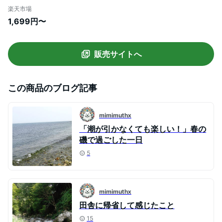
シューズ アクアシューズ シュノーケリン
楽天市場
グ ヘレイワホ HeleiWaho 夏休み 海水浴
1,699円〜
ビーチアイテム 海遊び HID
販売サイトへ
この商品のブログ記事
mimimuthx
「潮が引かなくても楽しい！」春の
磯で過ごした一日
5
mimimuthx
田舎に帰省して感じたこと
15