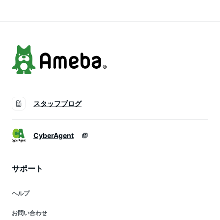
ヘレイワホ 夏休み
ーチアイテム 海遊び
軽量 海水浴 サンダ
海水浴 ビーチアイテ
ル ビーチ 岩場 ダイ
ム 海遊び
ビング 子供用 男女
兼用
スタッフブログ
CyberAgent
サポート
ヘルプ
お問い合わせ