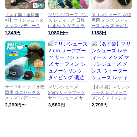
ダル ビーチ 岩場
【あす楽！送料無
マリングローブ メン
マリンシューズ 水陸
料】マリンシューズ
ズ レディース 日焼
両用 メンズ レディ
メンズ レディース
け止め ケガ防止 ラ
ース キッズ 子ども
ウォーターシューズ
ッシュガード素材 伸
アクアシューズ 軽量
1,349円
1,980円〜
1,188円
アクアシューズ キッ
縮 軽量 グローブ サ
通気性 速乾 厚底 岩
ズ 水陸両用 ビーチ
マーグローブ 手袋
場 歩きやすい 脱げ
シューズ アウトドア
シュノーケリング ダ
ない フィット 調整
シューズ ビーチサン
イビング ヘレイワホ
紐付き 小石防止 フ
ダル ジュニア 軽量
HeleiWaho 夏休み 海
ィンソックス代用 川
海水浴 サンダル ビ
水浴 ビーチアイテム
遊び 海水浴 プール
ーチ 岩場 ダイビン
海遊び
シュノーケリング 旅
グ 子供用 男女兼用
行 Hele i Waho ヘレ
保護 中敷き 快適 排
イワホ
水機能
サーフキャップ 水陸
マリンシューズ
【あす楽】マリンシ
両用 ユニセックス
2mm サーフブーツ
ューズ レディース
メンズ レディース
サーフシューズ サー
メンズ マリンシュー
リーシュコード付き
フィン シュノーケリ
ズ メンズ ウォータ
2,299円〜
3,580円
2,799円
UVカット ナイロン
ング ダイビング 磯
ーシューズ レディー
素材 洗える 水中 帽
遊び ケガ防止 脱げ
ス アクアシューズ
子 キャップ サーフ
にくい フルフットフ
キッズ 水陸両用 ビ
ィン シュノーケル
ィン対応 日本人サイ
ーチシューズ アウト
シュノーケリング ダ
ズ ヘレイワホ
ドア シューズ ビー
イビング HeleiWaho
HeleiWaho 海水浴 ビ
チサンダル ジュニア