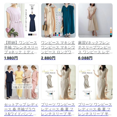
【即納】ワンピース
ワンピース マキシ丈
麻混Vネックフレン
半袖 フレンチスリー
ワンピース マキシワ
チスリーブワンピー
ブ vネック ミディア
ンピース ロングワン
ス ワンピース レデ
ム 春 夏 レディース
ピース レディース
ィース ロング丈 フ
1,980円
2,880円
6,088円
ひざ下 大人 きれい
マキシワンピ マキシ
レンチスリーブ Vネ
め 無地 ロング おし
ロングワンピ ロング
ック ウエストタック
ゃれ オフィス フォ
半袖 ワンピ 体型カ
フレンチスリーブ 半
ーマル 黒 ベージュ
バー 無地 シンプル
袖 ポケット ウエス
ピンク ネイビー
半袖 フレンチスリー
ト後ろゴム バックフ
【フレンチスリーブ
ブ きれいめ Vネック
ァスナー
Vネックワンピ 】
大きいサイズ 春 夏
【春 新作】
セットアップ レディ
プリーツ ワンピース
プリーツ ワンピース
ース 春 半袖ブラウ
レディース 春 夏 フ
レディース 春 夏 フ
ス&ワイドパンツ 上
レンチスリーブ 半袖
レンチスリーブ 半袖