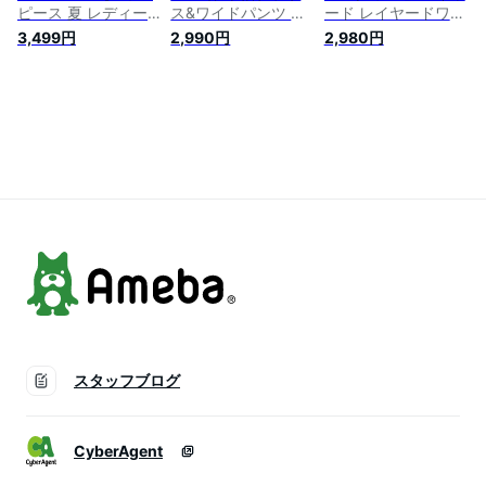
ピース 夏 レディー
ス&ワイドパンツ 上
ード レイヤードワン
ス きれいめ Vネック
下セット きれいめ v
ピース レディース
3,499円
2,990円
2,980円
ワンピース ロングワ
ネック フレンチスリ
きれいめ スリット
ンピ フレンチスリー
ーブ トップス パン
フレンチスリーブ 半
ブ シアー素材 春 夏
ツ ロング カラーパ
袖 ロングワンピース
2025SS classical elf
ンツ ゆったり オフ
Vネック ドロップシ
ce1070133
ィス フォーマル 無
ョルダー ビッグサイ
地 6カラー【 万能セ
ズ ゆったり マキシ
ットアップ 】
ワンピ 春 夏 秋 冬 体
型カバー 二の腕カバ
ー カジュアル おし
ゃれ
スタッフブログ
CyberAgent