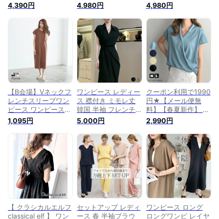
下セット きれいめ v
Vネック ロングワン
Vネック ロングワン
4,390円
4,980円
4,980円
ネック フレンチスリ
ピース ロング丈 ベ
ピース ロング丈 ベ
ーブ トップス パン
ルト付き ゆったり
ルト付き ゆったり
ツ ロング ゆったり
ワンピ マタニティ
ワンピ マタニティ
オフィス フォーマル
通勤 無地 大人 体型
通勤 無地 大人 体型
おしゃれ 無地 M/L
カバー 送料無料
カバー 送料無料
ブラック ベージュ
夏 【 万能セットア
ップ 】
【B会場】Vネックフ
ワンピース レディー
クーポン利用で1990
レンチスリーブワン
ス 襟付き ミモレ丈
円★【メール便無
ピース ワンピース
韓国 半袖 フレンチ
料】【春夏新作】 ト
トップス Vネック Iラ
スリーブ 無地 シン
ップス レディース
1,095円
5,000円
2,990円
イン ロング丈 ひざ
プル きれいめ 夏 大
フレンチスリーブ 春
下 フレンチスリーブ
人 おしゃれ おとな
夏 Vネック カシュク
スリット 綿100 コッ
エレガント カシュク
ール サマーニット
トン100 半袖 夏 M L
ール オフィス Vネッ
オフィスカジュアル
レディース 30代 40
クストレート タイト
フォーマル オケージ
代 ピエロ
黒
ョン きれいめ 上品
【Pierrot】
韓国 ファッション /
カシュクールフレン
チスリーブトップス
【 クラシカルエルフ
セットアップ レディ
ワンピース ロング
classical elf 】 ワン
ース 春 半袖ブラウ
ロングワンピ レイヤ