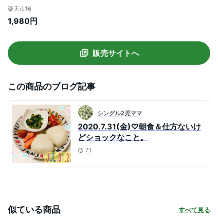
ざ下 大人 きれいめ 無地 ロング おしゃれ
楽天市場
オフィス フォーマル 黒 ベージュ ピンク ネ
1,980円
イビー 【フレンチスリーブVネックワンピ
】【春 新作】
販売サイトへ
この商品のブログ記事
シングル2児ママ
2020.7.31(金)♡朝食＆仕方ないけ
どショックなこと。
71
似ている商品
すべて見る