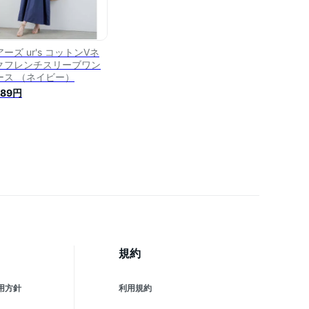
ーズ ur's コットンVネ
クフレンチスリーブワン
ース （ネイビー）
589円
規約
用方針
利用規約