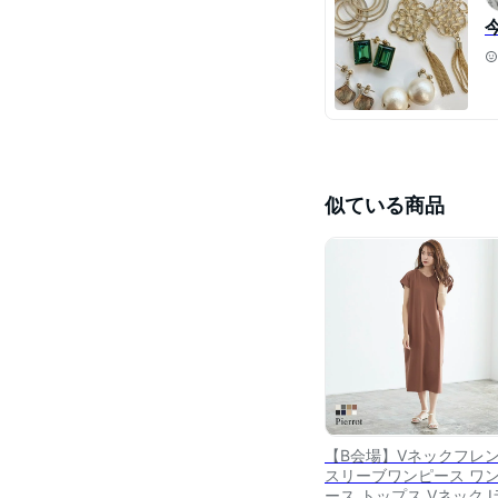
似ている商品
【B会場】Vネックフレ
スリーブワンピース ワ
ース トップス Vネック I