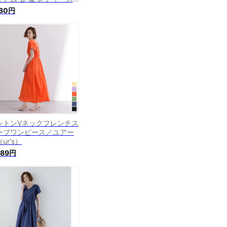
ざ下 大人 きれいめ 無地
980円
ング おしゃれ オフィス
ォーマル 黒 ベージュ ピ
ク ネイビー 【フレンチス
ーブVネックワンピ 】
春 新作】
ットンVネックフレンチス
ーブワンピース／ユアー
ur's）
589円