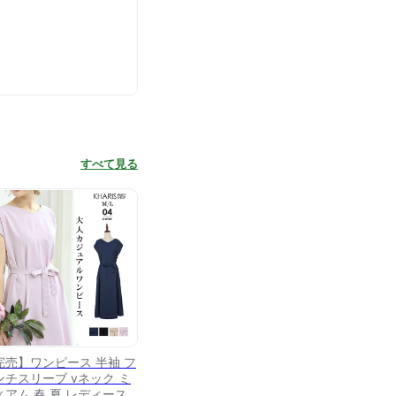
すべて見る
完売】ワンピース 半袖 フ
ンチスリーブ vネック ミ
ィアム 春 夏 レディース