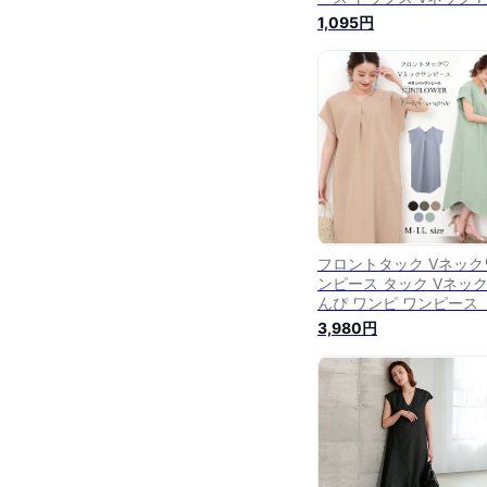
イン ロング丈 ひざ下 フ
1,095円
ンチスリーブ スリット 
100 コットン100 半袖 
L レディース 30代 40代
エロ 【Pierrot】
フロントタック Vネック
ンピース タック Vネック
んぴ ワンピ ワンピース
系カバー ロングワンピ
3,980円
バックスリット コット
ンピ フレンチスリーブ【
枚可】