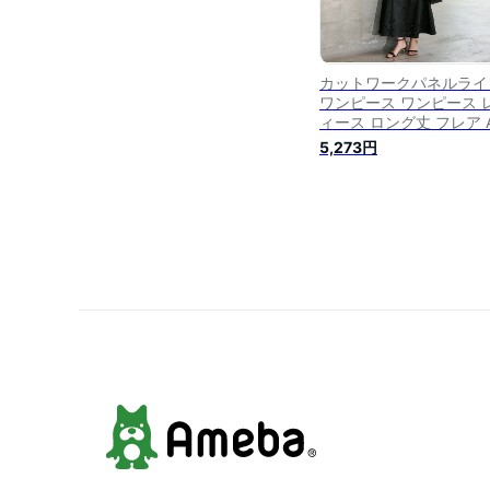
カットワークパネルライ
ワンピース ワンピース 
ィース ロング丈 フレア 
イン Vネック フレンチ
5,273円
ーブ 刺繍 シンプル