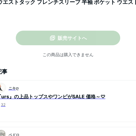
 ウエストタック フレンチスリーブ 半袖 ポケット ウエ
販売サイトへ
この商品は購入できません
記事
ニキღ
『urs』の上品トップスやワンピがSALE 価格～♡
32
ペドロ