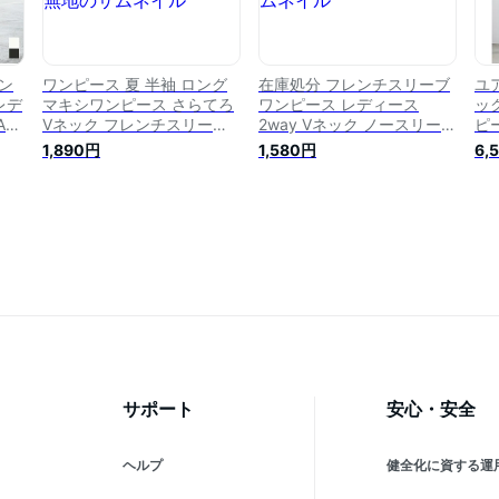
ン
ワンピース 夏 半袖 ロング
在庫処分 フレンチスリーブ
ユア
レデ
マキシワンピース さらてろ
ワンピース レディース
ッ
Aラ
Vネック フレンチスリーブ
2way Vネック ノースリーブ
ピ
スリ
カットソー カジュアル シン
マキシ丈 ロング丈 コットン
1,890円
1,580円
6,
プル 無地
サポート
安心・安全
ヘルプ
健全化に資する運