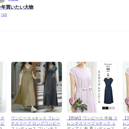
今年買いたい大物
146
ンチ
ワンピース vネック フレン
【即納】ワンピース 半袖 フ
【
ンピ
チスリーブ ロングワンピー
レンチスリーブ vネック ミ
レ
ラ
ス レディース フレンチスリ
ディアム 春 夏 レディース
デ