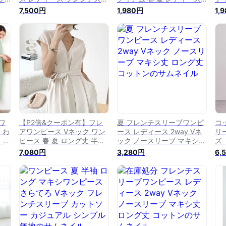
レ
ーブワンピース tシャツワン
ひざ下 大人 きれいめ 無地
ひ
7,500円
1,980円
1,
綿
ピース タック フレアワンピ
ロング おしゃれ オフィス
ロ
夏 M
ース ロング ロング丈 aライ
フォーマル 黒 ベージュ ピ
フ
 ピ
ン 綿混 半袖 さらさら 楽ち
ンク ネイビー 【フレンチス
ン
ん ナチュラル カジュアル
リーブVネックワンピ 】
リ
大人 夏 cocomomo
【春 新作】
【
ワ
【P2倍&クーポン有】フレ
夏 フレンチスリーブワンピ
コ
 わ
アワンピース Vネック ワン
ース レディース 2way Vネ
リ
 体
ピース 春 夏 ロング丈 半袖
ック ノースリーブ マキシ丈
ズ（
ース
フレンチスリーブ 腕出しノ
ロング丈 コットン
7,080円
3,280円
6,
ンワ
ーカラー デコルテきれい フ
2
レア セミフレア ファスナー
ポケット タック入り ハイウ
エスト リボン ベルト ウエ
スト タック ファスナー ポ
ケット ブ