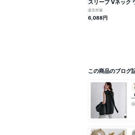
スリーブ Vネック
バックファスナー
楽天市場
6,088円
この商品のブログ