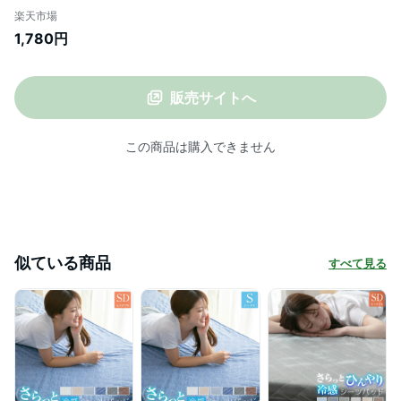
綿無し 軽量 敷きパット O22S012
楽天市場
1,780円
販売サイトへ
この商品は購入できません
似ている商品
すべて見る