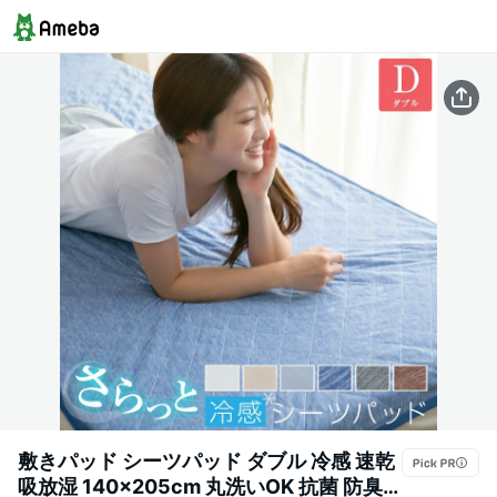
敷きパッド シーツパッド ダブル 冷感 速乾
吸放湿 140×205cm 丸洗いOK 抗菌 防臭