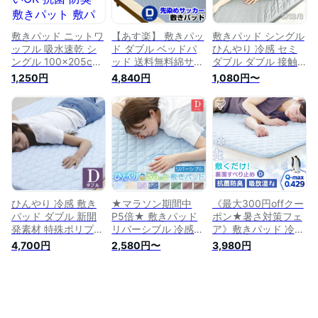
敷きパッド ニットワ
【あす楽】 敷きパッ
敷きパッド シングル
ッフル 吸水速乾 シ
ド ダブル ベッドパ
ひんやり 冷感 セミ
ングル 100×205cm
ッド 送料無料綿サッ
ダブル ダブル 接触
丸洗いOK 抗菌 防臭
カー敷きパッド綿
冷感 吸放湿 抗菌防
1,250円
4,840円
1,080円〜
敷きパット 敷パット
100％ 爽やか涼感 敷
臭 超速乾 夏 夏用 冷
ベッドパッド ベッド
きパッド丸洗い洗濯
感敷パッド さらさら
パット ベッドシーツ
可能ダブル
クール寝具 涼感 冷
パットシーツ A726-
140×205cm敷きパ
感 夏物 中わたなし
st
ット シーツ ダブル
冷感 シーツ 敷きパ
ベットパット
ット ベッドパッド
【★★】
ベッドパット
ひんやり 冷感 敷き
★マラソン期間中
《最大300円offクー
パッド ダブル 新開
P5倍★ 敷きパッド
ポン★暑さ対策フェ
発素材 特殊ポリプロ
リバーシブル 冷感
ア》敷きパッド 冷感
ピレン採用 クールシ
ダブル 140×200cm
ダブル 夏用 敷くだ
4,700円
2,580円〜
3,980円
ーツ クール 冷感 丸
防ダニ 抗菌防臭 洗
け 冷感敷きパッド
洗いOK 速乾 敷きパ
える 丸洗いOK ウォ
冷感パッド ひんやり
ット ベッドパッド
ッシャブル ひんやり
マット 涼しい ひん
パッドシーツ
接触冷感 さらっと
やり つめたい 抗
140×205cm 通気性
吸水速乾 夏 冷感マ
菌・防臭 滑り止め