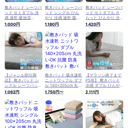
敷きパッド シーツパ
敷きパッド シーツパ
敷きパッド シーツパ
ッド セミダブル 冷
ッド シングル ひん
ッド セミダブル さ
感 速乾 吸放湿
やり 冷感 速乾 吸放
らっと ひんやり 冷
120×205cm 丸洗い
湿 100×205cm 丸洗
感 速乾 吸放湿
1,000円
1,180円
1,420円
OK 抗菌 防臭 綿無し
いOK 抗菌 防臭 綿無
120×205cm 丸洗い
軽量 敷きパット
し 軽量 敷きパット
OK 抗菌 防臭 綿無し
O22S011
乾きが早い
軽量 敷きパット
O22S010
22S011-NEW
【ジャンル割引商
敷きパッド 吸水速乾
【マラソン終了まで
品】 敷きパッド シ
ニットワッフル ダブ
P5倍】 敷きパッド
ングル シーツパッド
ル 140×205cm 丸洗
冷感 ダブル ひんや
さらっと ひんやり
いOK 抗菌 防臭 敷き
り 接触冷感
1,062円
1,750円〜
2,111円
冷感 速乾 吸放湿 夏
パット 敷パット ベ
140×205cm 丸洗い
夏用 省エネ
ッドパッド ベッドパ
OK 敷パット ベッド
100×205cm 丸洗い
ット ベッドシーツ
パッド ベッドパット
OK 抗菌 防臭 綿無し
パットシーツ A728
ベッドシーツ パッド
軽量 敷きパット
シーツ 抗菌防臭 冷
22S010-NEW
感マット A725