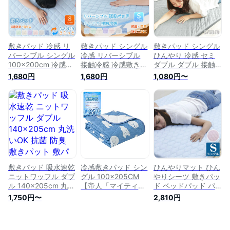
ベッド シーツ
100×205cm
敷きパッド 冷感 リ
敷きパッド シングル
敷きパッド シングル
バーシブル シングル
冷感 リバーシブル
ひんやり 冷感 セミ
100×200cm 冷感敷
接触冷感 冷感敷きパ
ダブル ダブル 接触
きパッド 防ダニ 抗
ッド ひんやりマット
冷感 吸放湿 抗菌防
1,680円
1,680円
1,080円〜
菌防臭 洗える 丸洗
冷感マット 冷感パッ
臭 超速乾 夏 夏用 冷
いOK ウォッシャブ
ド 防ダニ 抗菌防臭
感敷パッド さらさら
ル ひんやり 接触冷
洗える 丸洗いOK ウ
クール寝具 涼感 冷
感 さらっと 吸水速
ォッシャブル ひんや
感 夏物 中わたなし
乾 夏 冷感マット 敷
り 接触冷感 さらっ
冷感 シーツ 敷きパ
パッド 敷きパット
と 吸水速乾 夏 敷パ
ット ベッドパッド
ベッドパッド ベッド
ッド 敷きパット ベ
ベッドパット
シーツ 寝具 送料無
ッドパッド ベッドシ
料
ーツ 寝具
敷きパッド 吸水速乾
冷感敷きパッド シン
ひんやりマット ひん
ニットワッフル ダブ
グル 100×205CM
やりシーツ 敷きパッ
ル 140×205cm 丸洗
【帝人「マイティト
ド ベッドパッド パ
いOK 抗菌 防臭 敷き
ップ Ⅱ」中わた】防
ッドシーツ シングル
1,750円〜
2,810円
パット 敷パット ベ
臭・防ダニ 吸汗速乾
ロング 100×205cm
ッドパッド ベッドパ
ひんやり敷きパッド
冷感 涼感 クール 夏
ット ベッドシーツ
夏用しきぱっと クー
丸洗いOK