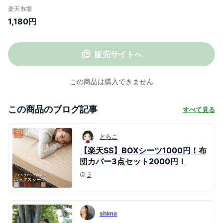
OK 抗菌 防臭 綿無し 軽量 敷きパット 乾き
楽天市場
が早い O22S010
1,180円
販売サイトへ
この商品は購入できません
この商品のブログ記事
すべて見る
とらこ
【楽天SS】BOXシーツ1000円！布
団カバー3点セット2000円！
3
shima