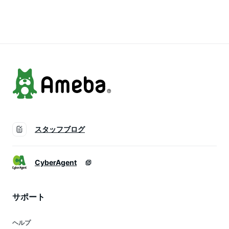
パットシーツ A728
ルパッド ベッドパッ
ド 冷感シーツ 夏用
敷きパット れいかん
しきぱっと 丸洗い
OK (シングル・
100×205CMネイビ
ー)
スタッフブログ
CyberAgent
サポート
ヘルプ