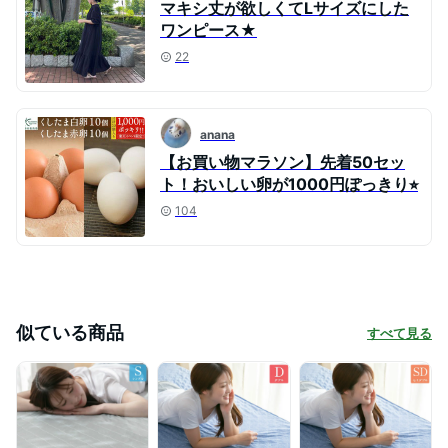
マキシ丈が欲しくてLサイズにした
ワンピース★
22
anana
【お買い物マラソン】先着50セッ
ト！おいしい卵が1000円ぽっきり⭐︎
104
似ている商品
すべて見る