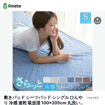
敷きパッド シーツパッド シングル ひんや
り 冷感 速乾 吸放湿 100×205cm 丸洗い