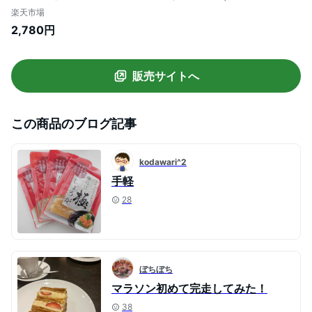
姜 万能調味料 生姜 しょうが ショウガ 国産
楽天市場
【送料無料】
2,780円
販売サイトへ
この商品のブログ記事
kodawari^2
手軽
28
ぼちぼち
マラソン初めて完走してみた！
38