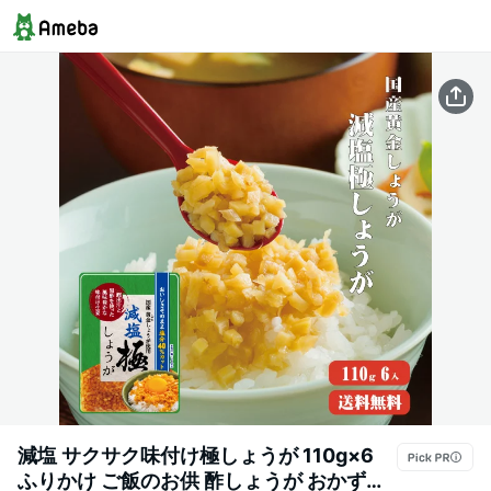
減塩 サクサク味付け極しょうが 110g×6
ふりかけ ご飯のお供 酢しょうが おかず生