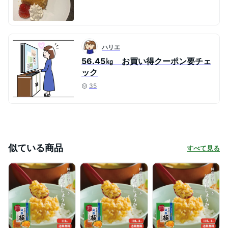
ハリエ
56.45㎏ お買い得クーポン要チェ
ック
35
似ている商品
すべて見る