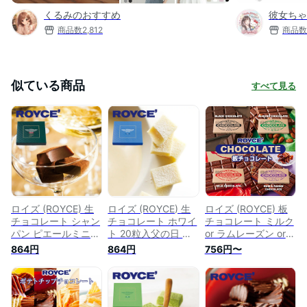
くるみのおすすめ
彼女ちゃ
商品数
2,812
商品数
似ている商品
すべて見る
ロイズ (ROYCE) 生
ロイズ (ROYCE) 生
ロイズ (ROYCE) 板
チョコレート シャン
チョコレート ホワイ
チョコレート ミルク
パン ピエールミニョ
ト 20粒入父の日 義
or ラムレーズン or
ン 20粒入お花見 母
父 お中元 2023 ギフ
アーモンド or ブラッ
864円
864円
756円〜
の日 父の日 2023 ギ
ト プチギフト 札幌
ク 1枚ギフト プチギ
フト プチギフト 札
スイーツ お菓子 洋
フト 箱入り 札幌 ス
幌 スイーツ 推し活
菓子 推し活 推し色
イーツ お菓子 洋菓
推し色 ご褒美 お菓
ご褒美 誕生日 内祝
子 誕生日 内祝い 退