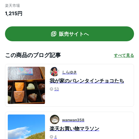
ドミルク 御中元 2026 ギフト プチギフト
楽天市場
札幌 スイーツ お菓子 推し活 推し色 ご褒美
1,215円
洋菓子 誕生日 内祝い 退職 お祝い お礼 転
勤 お礼 お返し 有名 定番
販売サイトへ
この商品のブログ記事
すべて見る
しらゆき
我が家のバレンタインチョコたち
53
wanwan358
楽天お買い物マラソン
4