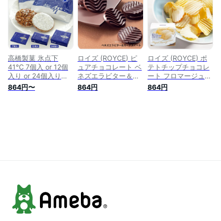
幌 スイーツ 個包装
個包装 洋菓子 誕生
フト プチギフト ば
お菓子 洋菓子 誕生
日 内祝い 退職 お祝
らまき 小分け お礼
日 内祝い 退職 お礼
い 転勤 お礼 お返し
お配り用 詰合せ 札
お祝い 転勤 お礼 お
御供 感謝 銘菓 有名
幌 スイーツ お菓子
返し おしゃれ
焼き菓子 洋菓子
高橋製菓 氷点下
ロイズ (ROYCE) ピ
ロイズ (ROYCE) ポ
41℃ 7個入 or 12個
ュアチョコレート ベ
テトチップチョコレ
入り or 24個入りギ
ネズエラビター＆ガ
ート フロマージュブ
フト プチギフト ス
ーナスイート 40枚
ラン 190g父の日 義
864円〜
864円
864円
イーツ お菓子 クッ
入敬老の日 お彼岸
父 お中元 2023 ギフ
キー アーモンド 個
手土産 2023 ギフト
ト プチギフト 札幌
包装 洋菓子 誕生日
プチギフト 札幌 個
スイーツ お菓子 ご
内祝い 退職 お祝い
包装 スイーツ お菓
褒美 洋菓子 ポテチ
転勤 お礼 お返し
子 洋菓子 誕生日 内
ポテトチップス 誕生
祝い 退職 お礼 お祝
日 内祝い 退職 お礼
い 転勤 お礼 お返し
お祝い おしゃれ 美
おしゃれ
味しい 有名 定番