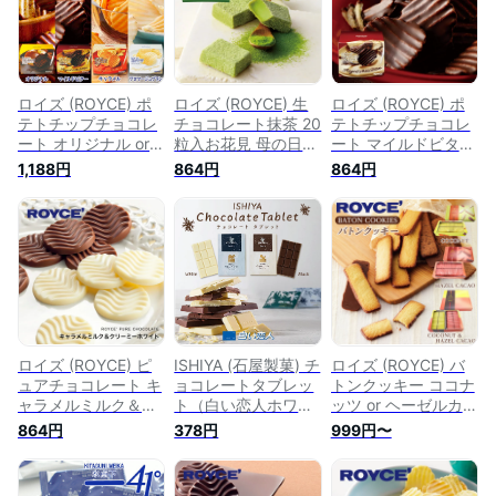
子 洋菓子 誕生日 内
い 退職 お祝い お礼
職 お祝い 転勤 お礼
祝い 退職 お礼 お祝
転勤 お礼 お返し お
お返し おしゃれ
い 転勤 お礼 お返し
しゃれ 美味しい 有
おしゃれ 美味しい
名
有名 定番
ロイズ (ROYCE) ポ
ロイズ (ROYCE) 生
ロイズ (ROYCE) ポ
テトチップチョコレ
チョコレート抹茶 20
テトチップチョコレ
ート オリジナル or
粒入お花見 母の日
ート マイルドビター
フロマージュブラン
父の日 2023 ギフト
190g母の日 義母 父
1,188円
864円
864円
or マイルドビター
プチギフト 札幌 ス
の日 2023 ギフト プ
御中元 2026 ギフト
イーツ お菓子 洋菓
チギフト 札幌 スイ
プチギフト 北海道
子 推し活 推し色 ご
ーツ お菓子 洋菓子
人気 定番 スイーツ
褒美 誕生日 内祝い
推し活 推し色 ご褒
お菓子 洋菓子 ポテ
退職 お祝い お礼 転
美 ポテチ ポテトチ
チ ポテトチップス
勤 お礼 お返し おし
ップス 誕生日 内祝
内祝い 退職 お礼 お
ゃれ 美味しい
い 退職 お礼 お祝い
返し 有名
おしゃれ 美味しい
有名 定番
ロイズ (ROYCE) ピ
ISHIYA (石屋製菓) チ
ロイズ (ROYCE) バ
ュアチョコレート キ
ョコレートタブレッ
トンクッキー ココナ
ャラメルミルク＆ク
ト（白い恋人ホワイ
ッツ or ヘーゼルカカ
リーミーホワイト
ト）or （白い恋人ブ
オ or 2種詰め合わせ
864円
378円
999円〜
40枚入お中元 帰省
ラック）ギフト プチ
(ヘーゼルカカオ、コ
土産 手土産 2023 ギ
ギフト 札幌 スイー
コナッツ 各25枚
フト プチギフト 札
ツ お菓子 板チョコ
入) 御中元 2026 ギ