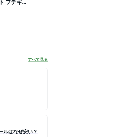
ト プチギ
カカオ
すべて見る
ドールはなぜ安い？