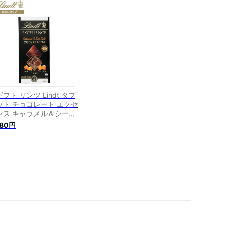
チギフト 可愛い おしゃれ
生日 職場 お礼 お返し リ
ツチョコ かわいい ハイカ
オ 高カカオ
フト リンツ Lindt タブ
ット チョコレート エクセ
ンス キャラメル＆シーソ
ト 70%カカオ｜板チョコ
080円
ート タブレットチョコ チ
コ スイーツ お菓子 プレ
ント ギフト プチギフト
しゃれ 誕生日 職場 お礼
返し リンツチョコ かわい
 ハイカカオ 高カカオ