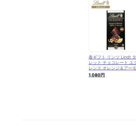
プチギフト 可愛い おし
誕生日 職場 お礼 お返し
ンツチョコ かわいい ハ
カオ 高カカオ
春ギフト リンツ Lindt 
レット チョコレート エ
レンス オレンジ＆アー
ド 70%カカオ｜板チョコ
1,080円
ブレットチョコ チョコ 
ーツ お菓子 プレゼント 
フト プチギフト 可愛い 
しゃれ 誕生日 職場 お礼
返し リンツチョコ かわ
ハイカカオ 高カカオ