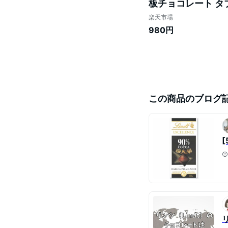
板チョコレート タ
フト 可愛い おしゃ
楽天市場
980円
この商品のブログ