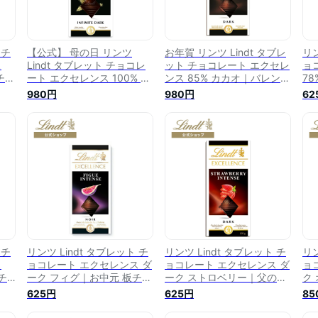
 チ
【公式】 母の日 リンツ
お年賀 リンツ Lindt タブレ
リン
ス
Lindt タブレット チョコレ
ット チョコレート エクセレ
ョ
チョ
ート エクセレンス 100% カ
ンス 85% カカオ｜バレンタ
7
ョコ
カオ｜母の日 板チョコレー
イン 板チョコレート タブレ
ョ
980円
980円
62
お
ト タブレットチョコ チョコ
ットチョコレート チョコ ス
コ
プ
スイーツ お菓子 プレゼント
イーツ お菓子 プレゼント
お
れ
ギフト プチギフト 可愛い
ギフト プチギフト 可愛い
プ
 リ
おしゃれ 誕生日 職場 お礼
おしゃれ 誕生日 職場 お礼
誕
イカ
お返し リンツチョコ ハイカ
お返し リンツチョコ かわい
ン
カオ 高カカオ
い ハイカカオ 高カカオ
カ
 チ
リンツ Lindt タブレット チ
リンツ Lindt タブレット チ
リン
ス
ョコレート エクセレンス ダ
ョコレート エクセレンス ダ
ョ
チ
ーク フィグ｜お中元 板チョ
ーク ストロベリー｜父の日
ク
チョ
コレート タブレットチョコ
板チョコレート タブレット
ョ
625円
625円
85
ツ
レート チョコ スイーツ お
チョコレート チョコ スイー
コ
ト
菓子 プレゼント ギフト プ
ツ お菓子 プレゼント ギフ
お