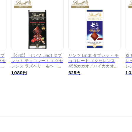
ゃれ
チギフト 可愛い おしゃれ
ト プチギフト 可愛い おし
プ
 リ
誕生日 職場 お礼 お返し リ
ゃれ 誕生日 職場 お礼 お返
誕
イカ
ンツチョコ かわいい ハイカ
し リンツチョコ かわいい
ン
カオ 高カカオ
ハイカカオ 高カカオ
カ
タブ
【公式】 リンツ Lindt タブ
リンツ Lindt タブレット チ
春ギ
クセ
レット チョコレート エクセ
ョコレート エクセレンス
レ
モン
レンス ラズベリー＆ヘーゼ
45%カカオ／ハイカカオミ
レ
 タ
ルナッツ 70%カカオ｜板チ
ルク｜ 父の日 板チョコレー
ル
1,080円
625円
1,
スイ
ョコ タブレットチョコ チョ
ト タブレットチョコレート
レ
ギ
コ スイーツ お菓子 プレゼ
チョコ スイーツ お菓子 プ
ョ
お
ント ギフト プチギフト 可
レゼント ギフト プチギフト
ゼ
 お
愛い おしゃれ 誕生日 職場
可愛い おしゃれ 誕生日 職
お
いい
お礼 お返しハイカカオ 高カ
場 お礼 お返し リンツチョ
お
カオ
コ ハイカカオ 高カカオ
い