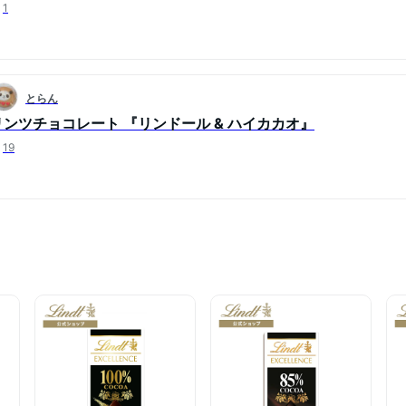
1
とらん
リンツチョコレート 『リンドール & ハイカカオ』
19