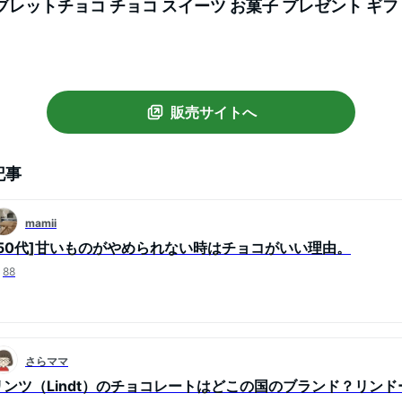
ブレットチョコ チョコ スイーツ お菓子 プレゼント ギフ
れ 誕生日 職場 お礼 お返し リンツチョコ ハイカカオ 高
販売サイトへ
記事
mamii
[50代]甘いものがやめられない時はチョコがいい理由。
88
さらママ
リンツ（Lindt）のチョコレートはどこの国のブランド？リン