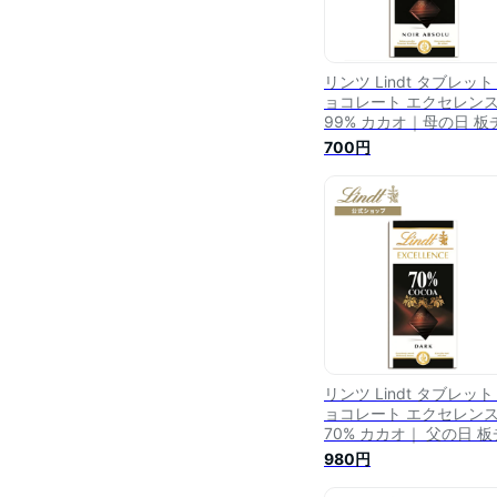
リンツ Lindt タブレット
ョコレート エクセレン
99% カカオ｜母の日 板
コレート タブレットチ
700円
レート チョコ スイーツ 
菓子 プレゼント ギフト 
チギフト 可愛い おしゃ
誕生日 職場 お礼 お返し
ンツチョコ かわいい ハ
カオ 高カカオ
リンツ Lindt タブレット
ョコレート エクセレン
70% カカオ｜ 父の日 板
ョコレート タブレット
980円
コレート チョコ スイー
お菓子 プレゼント ギフ