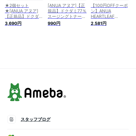
★2個セット
[ANUA アヌア]【正
【100円OFFクーポ
★[ANUA アヌア]
規品】ドクダミ77％
ン】ANUA
【正規品】ドクダミ
スージングトナー
HEARTLEAF
77トナー / ドクダミ
(ミニサイズ) /
SOOTHING
3,690円
990円
2,581円
77％スージングトナ
Heartleaf 77%
AMPOULE アヌア ド
ー / Heartleaf 77%
Soothing Toner
クダミ80 スージン
Soothing Toner -
(Mini Size) - 40ml /
グアンプル 韓国コス
250ml x 2 / 正規品 /
化粧水 / 拭き取り化
メ 30ml 送料無料
化粧水 / 拭き取り化
粧水 / 低刺激
粧水 / 低刺激 / SNS
で話題 / 鎮静 / 水分 /
角質ケア
スタッフブログ