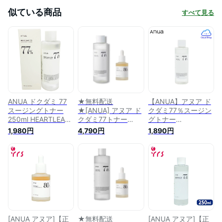
似ている商品
すべて見る
ANUA ドクダミ 77
★無料配送
【ANUA】アヌア ド
スージングトナー
★[ANUA] アヌア ド
クダミ77％スージン
250ml HEARTLEAF
クダミ77トナー
グトナー
SOOTHING TONER
250ml HEARTLEAF
250ml(HEARTLEAF
1,980円
4,790円
1,890円
250ml 化粧水
77% SOOTHING
77% SOOTHING
TONER ドクダミ
TONER 250ml) ドク
77% スージング 低刺
ダミ 化粧水 トナー
激 化粧水 トナーパ
低刺激 スキンケア
ック + 肌の鎮静に効
韓国コスメ【海外通
果的なドクダミエキ
販】
スが80%配合された
水分アンプル 30ml
[韓国直送]
[ANUA アヌア]【正
★無料配送
[ANUA アヌア]【正