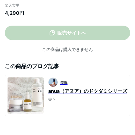
クダミ80%スージングアンプル 30ml
楽天市場
HEARTLEAF 77% SOOTHING TONER
4,290円
250ml HEARTLEAF 80% SOOTHING
AMPOULE 30ml
販売サイトへ
この商品は購入できません
この商品のブログ記事
美浜
anua（アヌア）のドクダミシリーズ
5