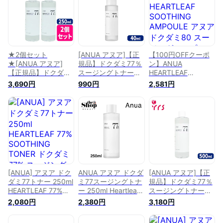
ナー 低刺激 スキン
配送
ケア 韓国コスメ【海
外通販】
★2個セット
[ANUA アヌア]【正
【100円OFFクーポ
★[ANUA アヌア]
規品】ドクダミ77％
ン】ANUA
【正規品】ドクダミ
スージングトナー
HEARTLEAF
77トナー / ドクダミ
(ミニサイズ) /
SOOTHING
3,690円
990円
2,581円
77％スージングトナ
Heartleaf 77%
AMPOULE アヌア ド
ー / Heartleaf 77%
Soothing Toner
クダミ80 スージン
Soothing Toner -
(Mini Size) - 40ml /
グアンプル 韓国コス
250ml x 2 / 正規品 /
化粧水 / 拭き取り化
メ 30ml 送料無料
化粧水 / 拭き取り化
粧水 / 低刺激
粧水 / 低刺激 / SNS
で話題 / 鎮静 / 水分 /
角質ケア
[ANUA] アヌア ドク
ANUA アヌア ドクダ
[ANUA アヌア]【正
ダミ77トナー 250ml
ミ77スージングトナ
規品】ドクダミ77％
HEARTLEAF 77%
ー 250ml Heartleaf
スージングトナー
SOOTHING TONER
Soothing Toner ニキ
(ジャンボサイズ) /
2,080円
2,380円
3,180円
ドクダミ77% スージ
ビ肌使用可能 化粧水
Heartleaf 77%
ング 低刺激 化粧水
トナー 皮膚鎮静 敏
Soothing Toner