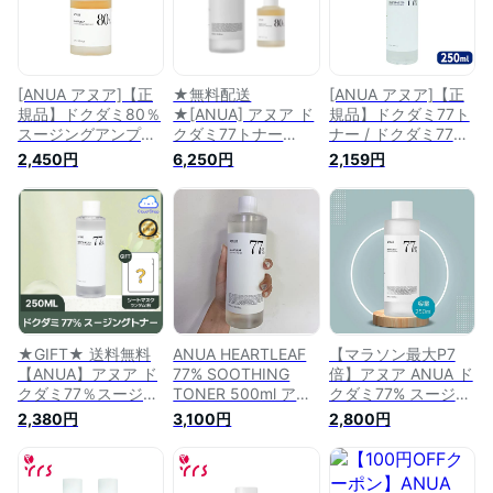
果的なドクダミエキ
販】
スが80%配合された
水分アンプル 30ml
[韓国直送]
[ANUA アヌア]【正
★無料配送
[ANUA アヌア]【正
規品】ドクダミ80％
★[ANUA] アヌア ド
規品】ドクダミ77ト
スージングアンプル
クダミ77トナー
ナー / ドクダミ77％
/ Heartleaf 80%
500ml HEARTLEAF
スージングトナー /
2,450円
6,250円
2,159円
Soothing Ampoule -
77% SOOTHING
Heartleaf 77%
30ml
TONER ドクダミ
Soothing Toner -
77% スージング 低刺
250ml / 正規品 / 化
激 化粧水 トナーパ
粧水 / 拭き取り化粧
ック + 肌の鎮静に効
水 / 低刺激 / SNSで
果的なドクダミエキ
話題 / 鎮静 / 水分 /
スが80%配合された
角質ケア
水分アンプル 30ml
[韓国直送]
★GIFT★ 送料無料
ANUA HEARTLEAF
【マラソン最大P7
【ANUA】アヌア ド
77% SOOTHING
倍】アヌア ANUA ド
クダミ77％スージン
TONER 500ml アヌ
クダミ77% スージン
グトナー 250ml アヌ
ア ドクダミ77％スー
グトナー 250ml
2,380円
3,100円
2,800円
ア化粧水
ジングトナー 500ml
Heartleaf 77%
(HEARTLEAF 77%
[並行輸入品]
Soothing Toner 化粧
SOOTHING TONER
水 敏感肌 ニキビ 鎮
250ml) ドクダミ ト
静 韓国コスメ 国内