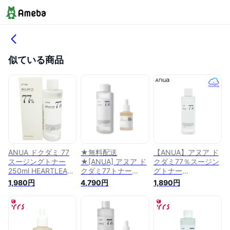
似ている商品
ANUA ドクダミ 77
★無料配送
【ANUA】アヌア ド
スージングトナー
★[ANUA] アヌア ド
クダミ77％スージン
250ml HEARTLEAF
クダミ77トナー
グトナー
SOOTHING TONER
250ml HEARTLEAF
250ml(HEARTLEAF
1,980円
4,790円
1,890円
250ml 化粧水
77% SOOTHING
77% SOOTHING
TONER ドクダミ
TONER 250ml) ドク
77% スージング 低刺
ダミ 化粧水 トナー
激 化粧水 トナーパ
低刺激 スキンケア
ック + 肌の鎮静に効
韓国コスメ【海外通