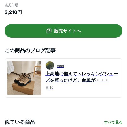
ット 日よけ 母の日 おすすめ 大きめ プレゼ
楽天市場
ント 日焼け防止 バケット 通気 調整可能 メ
3,210円
ッシュ ワイヤー 洗える バケットハット 紫
外線防止グッズ UV対策 シンプル
販売サイトへ
この商品のブログ記事
mari
上高地に備えてトレッキングシュー
ズを買ったけど、台風が・・・
10
似ている商品
すべて見る