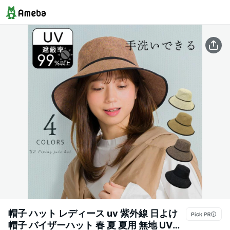
帽子 ハット レディース uv 紫外線 日よけ
帽子 バイザーハット 春 夏 夏用 無地 UVカ