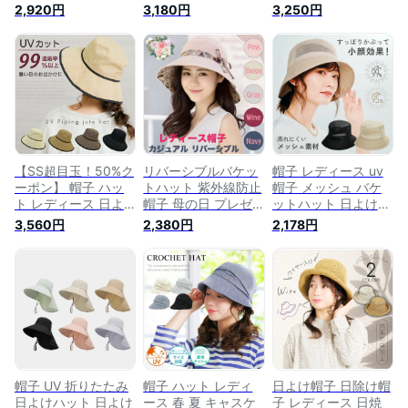
ース 日よけ帽子 お
ット レディース 日
ディース 日よけ帽子
2,920円
3,180円
3,250円
しゃれ カジュアル
よけ帽子 おしゃれ
おしゃれ カジュアル
シンプル バイザーハ
ワイヤー 紫外線防止
シンプル バイザーハ
ット 大きめ 無地 メ
グッズ 日焼け対策
ット 大きめ 無地 メ
ッシュ ワイヤー バ
UV対策 ジュート UV
ッシュ ワイヤー バ
ケットハット バケッ
カット 無地 メッシ
ケットハット バケッ
ト ブリムハットジュ
ュ ブリムハットジュ
ト ブリムハットジュ
ートハット ジュート
ートハット 紫外線対
ートハット ジュート
紫外線対策 日焼け対
策 バイザーハット
紫外線対策 日焼け対
策 紫外線防止グッズ
バケット カジュアル
策 紫外線防止グッズ
UV対策
バケットハット シン
【SS超目玉！50%ク
リバーシブルバケッ
帽子 レディース uv
プル
ーポン】 帽子 ハッ
トハット 紫外線防止
帽子 メッシュ バケ
ト レディース 日よ
帽子 母の日 プレゼ
ットハット 日よけ帽
け帽子 おしゃれ 日
ント 帽子 レディー
子 レディース おし
3,560円
2,380円
2,178円
焼け対策 メッシュ
ス uv 折りたたみ 紫
ゃれ UVカット 小顔
UVカット 紫外線防
外線カット つば広
春夏 お洒落 洗える
止グッズ シンプル
両面使える リバーシ
メッシュバケットハ
ジュート バイザーハ
ブルバケットハット
ット UV帽子 UVカッ
ット カジュアル 無
あご紐 飛ばない ハ
ト帽子 紫外線防止
地 ブリムハットジュ
ット 対策 日よけ 夏
日焼け対策 折り畳み
ートハット 大きめ
通気性 小顔効果 日
コジット
ワイヤー
よけ
帽子 UV 折りたたみ
帽子 ハット レディ
日よけ帽子 日除け帽
日よけハット 日よけ
ース 春 夏 キャスケ
子 レディース 日焼