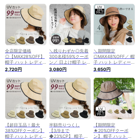
全店限定価格
＼残りわずか◎先着
＼期間限定
◎【MAX28%OFF】
300名様59%クーポ
◎MAX48%OFF／ 帽
帽子 ハット レディ
ン／ 日よけ帽子 レ
子 ハット レディー
ース 日よけ帽子 紫
ディース 帽子 ハッ
ス 日よけ帽子 おし
2,720円
3,080円
3,650円
外線防止グッズ UV
ト バケットハット
ゃれ カジュアル シ
対策 UVカット uv 紫
バイザーハット 紫外
ンプル バイザーハッ
外線 日よけ 大きめ
線防止グッズ UV対
ト 大きめ 無地 メッ
日焼け防止 シンプル
策 UVカット uv 紫外
シュ ワイヤー バケ
バイザーハット メッ
線 日よけ 日焼け防
ットハット バケット
シュ ワイヤー 春 夏
止 大きめ シンプル
ブリムハットジュー
夏用 無地 バケット
メッシュ バケット
トハット ジュート
通気 調整可能 洗え
ワイヤー 無地 通気
紫外線対策 日焼け対
る
調整可能 洗える
策 紫外線防止グッズ
UV対策
【超目玉品！最大
半額売りつくし
【期間限定
38%OFFクーポン】
【3/9まで
★20%OFFクーポ
帽子 ハット レディ
◆23%CP】 帽子 ハ
ン】 帽子 ハット レ