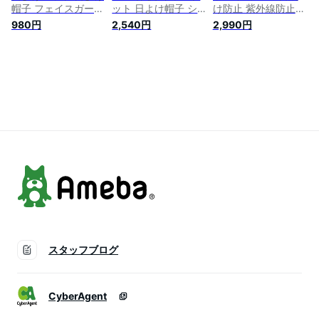
帽子 フェイスガード
ット 日よけ帽子 シ
け防止 紫外線防止グ
バケットハット ハッ
ンプル 可愛い 大人
ッズ おしゃれ 軽い
980円
2,540円
2,990円
ト 紫外線防止 UVカ
カジュアル おしゃれ
ハット 帽子 ハット
ット 撥水 紫外線対
かわいい UVキャス
大人 カジュアル つ
策 日焼け防止 アウ
ケット 紫外線対策
ば広 ワイヤー付き
トドア 釣り 山登り
UVカット 日焼け対
UV対策 春 夏 春夏 日
農業 ガーデニング
策 紫外線防止グッズ
焼け対策 日よけ防止
レディース メンズ
UV対策 美白 日よけ
涼しい 紫外線対策
防止 涼しい 紫外線
ブリムハット ペーパ
カット つば広 ワイ
ーハット
ヤー入り
スタッフブログ
CyberAgent