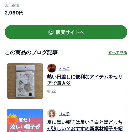
おしゃれ カジュアル シンプル バイザーハ
楽天市場
ット 大きめ 無地 メッシュ ワイヤー バケッ
2,980円
トハット バケット ブリムハットジュート
ハット 紫外線対策 日焼け対策
販売サイトへ
この商品のブログ記事
すべて見る
とっこ
熱い日差しに便利なアイテムをセリ
アで購入♡
22
りん子
夏に黒い帽子は暑い？白と黒どっち
が涼しい？おすすめ新素材帽子を紹