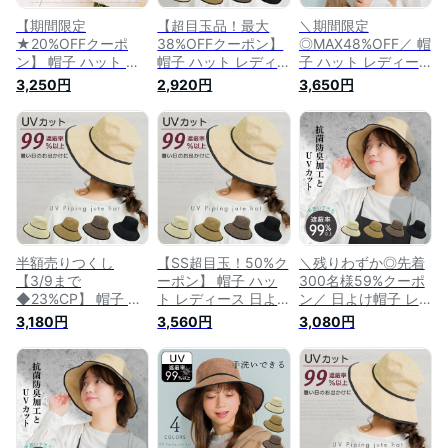
【期間限定
【超目玉品！最大
＼期間限定
★20%OFFクーポ
38%OFFクーポン】
◎MAX48%OFF／ 帽
ン】 帽子 ハット レ
帽子 ハット レディ
子 ハット レディー
ディース 日よけ帽子
ース 日よけ帽子 お
ス 日よけ帽子 おし
3,250円
2,920円
3,650円
おしゃれ カジュアル
しゃれ カジュアル
ゃれ カジュアル シ
シンプル バイザーハ
シンプル バイザーハ
ンプル バイザーハッ
ット 大きめ 無地 メ
ット 大きめ 無地 メ
ト 大きめ 無地 メッ
ッシュ ワイヤー バ
ッシュ ワイヤー バ
シュ ワイヤー バケ
ケットハット バケッ
ケットハット バケッ
ットハット バケット
ト ブリムハットジュ
ト ブリムハットジュ
ブリムハットジュー
ートハット ジュート
ートハット ジュート
トハット ジュート
紫外線対策 日焼け対
紫外線対策 日焼け対
紫外線対策 日焼け対
策 紫外線防止グッズ
策 紫外線防止グッズ
策 紫外線防止グッズ
UV対策
UV対策
半額売りつくし
【SS超目玉！50%ク
＼残りわずか◎先着
【3/9まで
ーポン】 帽子 ハッ
300名様59%クーポ
◆23%CP】 帽子 ハ
ト レディース 日よ
ン／ 日よけ帽子 レ
ット レディース 日
け帽子 おしゃれ 日
ディース 帽子 ハッ
3,180円
3,560円
3,080円
よけ帽子 おしゃれ
焼け対策 メッシュ
ト バケットハット
ワイヤー 紫外線防止
UVカット 紫外線防
バイザーハット 紫外
グッズ 日焼け対策
止グッズ シンプル
線防止グッズ UV対
UV対策 ジュート UV
ジュート バイザーハ
策 UVカット uv 紫外
カット 無地 メッシ
ット カジュアル 無
線 日よけ 日焼け防
ュ ブリムハットジュ
地 ブリムハットジュ
止 大きめ シンプル
ートハット 紫外線対
ートハット 大きめ
メッシュ バケット