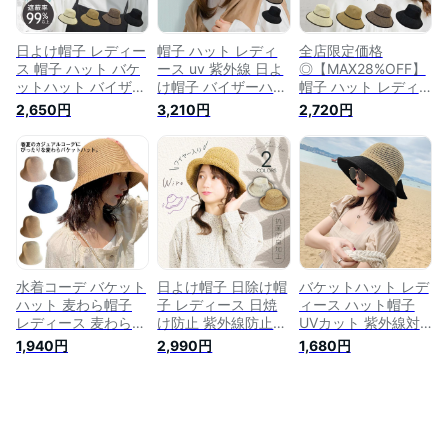
策 バイザーハット
ワイヤー
ワイヤー 無地 通気
バケット カジュアル
調整可能 洗える
バケットハット シン
日よけ帽子 レディー
帽子 ハット レディ
全店限定価格
プル
ス 帽子 ハット バケ
ース uv 紫外線 日よ
◎【MAX28%OFF】
ットハット バイザー
け帽子 バイザーハッ
帽子 ハット レディ
ハット 紫外線防止グ
ト 春 夏 夏用 無地
ース 日よけ帽子 紫
2,650円
3,210円
2,720円
ッズ UV対策 UVカッ
UVカット 日よけ 母
外線防止グッズ UV
ト uv 紫外線 日よけ
の日 おすすめ 大き
対策 UVカット uv 紫
日焼け防止 大きめ
め プレゼント 日焼
外線 日よけ 大きめ
シンプル メッシュ
け防止 バケット 通
日焼け防止 シンプル
バケット ワイヤー
気 調整可能 メッシ
バイザーハット メッ
無地 通気 調整可能
ュ ワイヤー 洗える
シュ ワイヤー 春 夏
洗える おすすめ プ
バケットハット 紫外
夏用 無地 バケット
レゼント 春 夏 夏用
線防止グッズ UV対
通気 調整可能 洗え
母の日
策 シンプル
る
水着コーデ バケット
日よけ帽子 日除け帽
バケットハット レデ
ハット 麦わら帽子
子 レディース 日焼
ィース ハット帽子
レディース 麦わら
け防止 紫外線防止グ
UVカット 紫外線対
大きめ 春夏 麦わら
ッズ おしゃれ 軽い
策 日よけ 日除け帽
1,940円
2,990円
1,680円
ハット 遮光 おしゃ
ハット 帽子 ハット
子 サンバイザー
れ 日よけ ストロー
大人 カジュアル つ
ハット UV つば広 つ
ば広 ワイヤー付き
ば広 日焼け対策 麦
UV対策 春 夏 春夏 日
わらバケハ 日よけ帽
焼け対策 日よけ防止