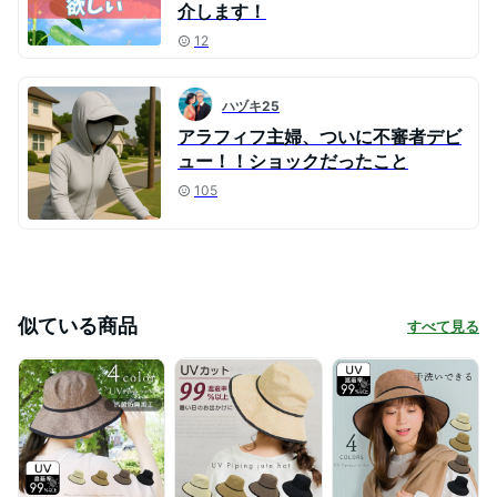
介します！
12
ハヅキ25
アラフィフ主婦、ついに不審者デビ
ュー！！ショックだったこと
105
似ている商品
すべて見る