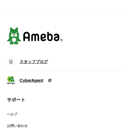
子 紫外線 バケット
涼しい 紫外線対策
ハット 折りたたみ
ブリムハット ペーパ
プレゼント 無地 お
ーハット
出かけ 海 ビーチ 夏
スタッフブログ
CyberAgent
サポート
ヘルプ
お問い合わせ