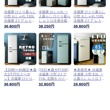
楽
【D】
冷蔵庫 ひとり暮らし
冷蔵庫 おしゃれ 一
冷蔵庫 ひとり暮らし
小型 おしゃれ 130L
人暮らし ひとり暮ら
小型 おしゃれ 130L
冷蔵庫 2ドア レトロ
し レトロ冷凍冷蔵庫
冷蔵庫 2ドア レトロ
デザイン 冷凍冷蔵庫
130L PRR-142D 冷
デザイン 新生活 家
36,800円
38,250円
36,800円
一人暮らし ミニ冷蔵
蔵庫 冷凍庫 かわい
電 新品 サブ冷蔵庫
庫 オフィス スリム
い レトロ キッチン
ミニ冷蔵庫 1人暮ら
キッチン家電 ブラッ
家電 新生活 一人暮
し 単身 引っ越し 寮
ク オフホワイト ラ
らし 1人暮らし ひと
新生活 キッチン家電
イトグリーン PRR-
り暮らし【D】 あす
ブラック オフホワイ
142D
楽
ト ライトグリーン
PRR-142D 【D】
【20時〜4h限定★最
[15日★最大P13倍]
★新発売★ 冷蔵庫
大3千円引クーポ
冷蔵庫 小型 2ドア
冷凍庫 小型 83L 一
ン】冷蔵庫 ひとり暮
114L 右開き ひとり
人暮らし レトロ 1ド
らし 2ドア レトロ冷
暮らし レトロ冷凍冷
ア おしゃれ コンパ
36,800円
32,800円
26,800円
凍冷蔵庫 130L PRR-
蔵庫 PRR-122D送料
クト 冷凍冷蔵庫 冷
142D 冷蔵庫 冷凍庫
無料 冷凍庫 おしゃ
凍室 ミニ サブ 大容
おしゃれ かわいい
れ レトロ キッチン
量 新生活 セカンド
レトロ キッチン家電
家電 生活家電 新生
冷蔵庫 オフホワイト
1人暮らし ひとり暮
活 一人暮らし パス
ブラック ライトグリ
らし パステルカラー
テルカラー ブラック
ーン PRR-081D