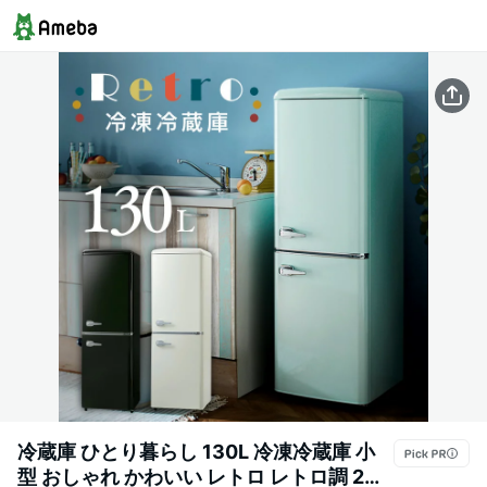
冷蔵庫 ひとり暮らし 130L 冷凍冷蔵庫 小
型 おしゃれ かわいい レトロ レトロ調 2ド