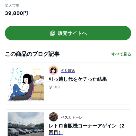
ア コンパクト 冷凍庫 キッチン家電 新生活
楽天市場
一人暮らし ブラック オフホワイト ライト
39,800円
グリーン PRR-142D 送料無料 [SS]
販売サイトへ
この商品のブログ記事
すべて見る
のりぽき
引っ越し代をケチった結果
109
ペスカトーレ
レトロ自販機コーナーアゲイン（2
回目）