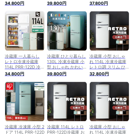
しゃれ かわいい レ
し レトロ冷凍冷蔵庫
おしゃれ かわいい
34,800円
39,800円
37,800円
トロ デザイン 新生
おしゃれ かわいい
レトロ キッチン家電
活 一人暮らし 1人暮
レトロ キッチン家電
生活家電 新生活 一
らし ひとり暮らし
生活家電 新生活 一
人暮らし 1人暮らし
パステルカラー ブラ
人暮らし ひとり暮ら
ひとり暮らし パステ
ック オフホワイト
し パステルカラー
ルカラー ブラック
ライトグリーン
ブラック オフホワイ
オフホワイト ライト
PRR-122D
ト ライトグリーン
グリーン 【D】 あす
楽
冷蔵庫 一人暮らし
冷蔵庫 ひとり暮らし
冷蔵庫 小型 おしゃ
レトロ冷凍冷蔵庫
130L 冷凍冷蔵庫 小
れ 114L 冷凍冷蔵庫
114L PRR-122D 冷蔵
型 おしゃれ かわい
レトロ調 スリム ひ
庫 冷凍庫 かわいい
い レトロ レトロ調 2
とり暮らし 静音 2ド
34,800円
39,800円
32,800円
レトロ キッチン家電
ドア コンパクト 冷
ア 冷凍冷蔵庫 右開
生活家電 新生活 一
凍庫 キッチン家電
き 1人暮らし 冷蔵庫
人暮らし 1人暮らし
新生活 一人暮らし
一人暮らし 単身 新
ひとり暮らし くすみ
ブラック オフホワイ
生活 ブラック オフ
カラー パステルカラ
ト ライトグリーン
ホワイト ライトグリ
ー ブラック【D】
PRR-142D 送料無料
ーン PRR-122D
[2512SE]
[SS]
【D】
冷蔵庫 冷凍庫 小型 2
冷蔵庫 114L レトロ
冷蔵庫 小型 おしゃ
ドア 114L PRR-122D
PRR-122D冷蔵庫 お
れ 114L 冷凍冷蔵庫