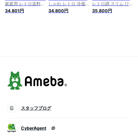
家庭用 レトロ送料無
しゃれ レトロ 冷蔵
レトロ調 スリム ひ
料 冷凍冷蔵庫 おし
庫 一人暮らし 1人暮
とり暮らし 静音 2ド
34,801円
34,800円
35,800円
ゃれ かわいい レト
らし ひとり暮らし
ア 冷凍冷蔵庫 右開
ロ キッチン家電 生
パステルカラー ブラ
き 1人暮らし 冷蔵庫
活家電 新生活 一人
ック オフホワイト
一人暮らし 単身 新
暮らし 1人暮らし ひ
ライトグリーン
生活 ノンフロン 2人
とり暮らし
暮らし ブラック オ
フホワイト ライトグ
リーン PRR-122D
スタッフブログ
CyberAgent