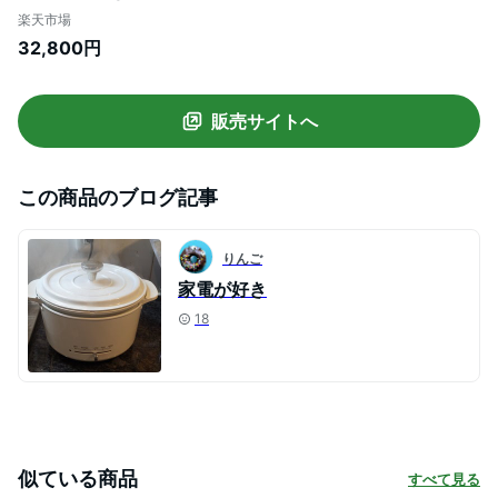
庫 PRR-122D送料無料 冷凍庫 おしゃれ レ
楽天市場
トロ キッチン家電 生活家電 新生活 一人暮
32,800円
らし パステルカラー ブラック オフホワイ
ト ライトグリーン【D】
販売サイトへ
この商品のブログ記事
りんご
家電が好き
18
似ている商品
すべて見る