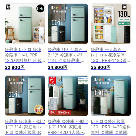
冷蔵庫 レトロ 冷凍
冷蔵庫 ひとり暮らし
冷蔵庫 一人暮らし
冷蔵庫 114L PRR-
2ドア 冷凍庫 小型
レトロ冷凍冷蔵庫
122D送料無料 冷蔵
114L 冷凍冷蔵庫 お
130L PRR-142D送料
庫 冷凍庫 おしゃれ
しゃれ かわいい レ
無料 冷蔵庫 冷凍庫
32,800円
34,800円
35,800円
かわいい レトロ キ
トロ コンパクト 冷
おしゃれ かわいい
ッチン家電 生活家電
凍庫 キッチン家電
レトロ キッチン家電
新生活 一人暮らし 1
新生活 1人暮らし パ
生活家電 新生活 一
人暮らし ひとり暮ら
ステルカラー ブラッ
人暮らし 1人暮らし
し パステルカラー
ク オフホワイト ラ
ひとり暮らし パステ
ブラック オフホワイ
イトグリーン PRR-
ルカラー ブラック
ト ライトグリーン
122D
オフホワイト ライト
【D】
グリーン 【D】
冷蔵庫 冷凍庫 小型 2
冷蔵庫 冷凍庫 小型 2
レトロ冷凍冷蔵庫
ドア 114L家庭用 レ
ドア 130L 家庭用
130L PRR-142D送料
トロ 冷凍冷蔵庫 お
PRR-142D 1人暮ら
無料 冷蔵庫 冷凍庫