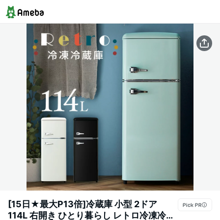
[15日★最大P13倍]冷蔵庫 小型 2ドア
114L 右開き ひとり暮らし レトロ冷凍冷蔵