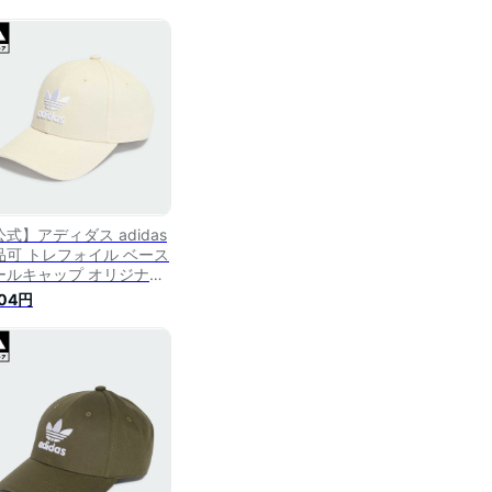
式】アディダス adidas
品可 トレフォイル ベース
ールキャップ オリジナル
 メンズ レディース アク
104円
サリー 帽子 キャップ 白
イト IS4624 fd24
908