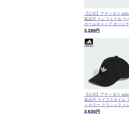
【公式】アディダス adid
返品可 トレフォイル ベ
ボールキャップ オリジ
ス メンズ レディース ア
3,289円
セサリー 帽子 キャップ 
ージュ IL4845 rabty
【公式】アディダス adid
返品可 ライフスタイル 
ィカラー クラシック ト
ォイル ベースボールキ
3,630円
プ オリジナルス ユニセ
ス アクセサリー 帽子 黒
ラック JC6023