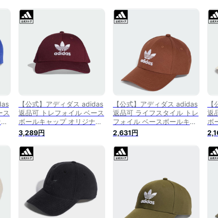
as
【公式】アディダス adidas
【公式】アディダス adidas
【公
ース
返品可 トレフォイル ベース
返品可 ライフスタイル トレ
返
ナル
ボールキャップ オリジナル
フォイル ベースボールキャ
ボ
ク
ス メンズ レディース アク
ップ オリジナルス ユニセッ
ス
3,289円
2,631円
2,
青
セサリー 帽子 キャップ 赤
クス アクセサリー 帽子 ブ
セ
レッド DV0175
ラウン IX7572 p0308
ホワ
p0