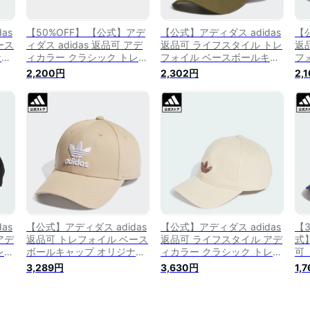
as
【50%OFF】 【公式】アデ
【公式】アディダス adidas
【公
ース
ィダス adidas 返品可 アデ
返品可 ライフスタイル トレ
返
ナル
ィカラー クラシック トレフ
フォイル ベースボールキャ
フ
ク
ォイル ウィンター ベースボ
ップ オリジナルス ユニセッ
ッ
2,200円
2,302円
2,
ベ
ールキャップ オリジナルス
クス アクセサリー 帽子 緑
ク
メンズ レディース アクセサ
グリーン HL9324
グリ
リー 帽子 キャップ 黒 ブラ
ック HL9332
as
【公式】アディダス adidas
【公式】アディダス adidas
【3
アデ
返品可 トレフォイル ベース
返品可 ライフスタイル アデ
式】
レフ
ボールキャップ オリジナル
ィカラー クラシック トレフ
可
ャッ
ス メンズ レディース アク
ォイル ベースボールキャッ
ベ
3,289円
3,630円
1,
ック
セサリー 帽子 キャップ ベ
プ オリジナルス ユニセック
ジ
 ブ
ージュ HL9326
ス アクセサリー 帽子 白 ホ
サ
summershop22
ワイト JC6037
ルー