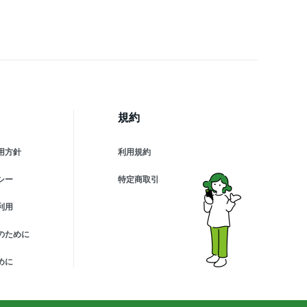
規約
用方針
利用規約
シー
特定商取引
利用
のために
めに