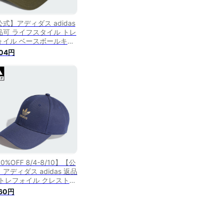
式】アディダス adidas
品可 ライフスタイル トレ
ォイル ベースボールキャ
プ オリジナルス ユニセッ
104円
ス アクセサリー 帽子 緑
ーン IX7571 p0127
0%OFF 8/4-8/10】【公
アディダス adidas 返品
 トレフォイル クレスト
ースボールキャップ オリ
760円
ナルス レディース アクセ
リー 帽子 キャップ 青 ブ
 II3379 p0804