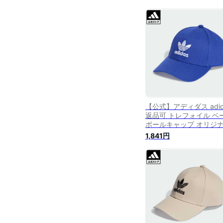
【公式】アディダス adid
返品可 トレフォイル ベ
ボールキャップ オリジ
ス メンズ レディース ア
1,841円
セサリー 帽子 キャップ 
ブルー IB9971