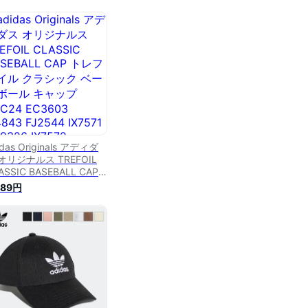
idas Originals アディダ
オリジナルス TREFOIL
ASSIC BASEBALL CAP
レフォイル クラシック ベ
289円
スボール キャップ
C24 EC3603 IL4843
2544 IX7571 HL9326
7572 IS4624 IL4844 帽
 ローキャップ スポーツ
ンズ レディース 8カラー
正規 2024AW