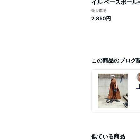
イル ベースボールキ
オリジナルス TREFOI
楽天市場
2,850円
この商品のブログ
似ている商品