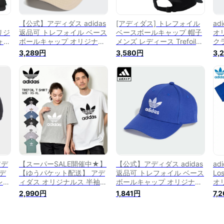
【公式】アディダス adidas
[アディダス] トレフォイル
ad
オリジ
返品可 トレフォイル ベース
ベースボールキャップ 帽子
オ
フォイ
ボールキャップ オリジナル
メンズ レディース Trefoil
ク
スナ
ス メンズ レディース アク
Baseball Cap [並行輸入品]
ャッ
3,289円
3,580円
3,
ルキ
セサリー 帽子 キャップ ベ
CL
ス
ージュ HL9326
CA
あす
summershop22
GN
HL
IB
アデ
【スーパーSALE開催中★】
【公式】アディダス adidas
adi
アデ
【ゆうパケット配送】 アデ
返品可 トレフォイル ベース
Lo
レフ
ィダス オリジナルス 半袖T
ボールキャップ オリジナル
オ
スボ
シャツ ADIDAS ORIGINALS
ス メンズ レディース アク
LA
2,990円
1,841円
7,
ルス
トレフォイル半袖Tシャツ
セサリー 帽子 キャップ 青
【
セサ
メンズ ブラック 黒 ホワイ
ブルー IB9971
ブラ
ト 白 ブルー グレー グリー