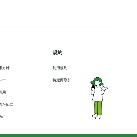
規約
用方針
利用規約
シー
特定商取引
利用
のために
めに