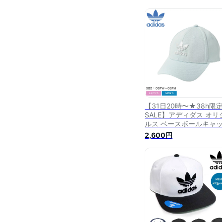
【31日20時〜★38h限
SALE】アディダス オリ
ルス ベースボールキャ
ADIDAS ORIGINALS 
2,600円
ォイル ベースボールキ
プ メンズ レディース ブ
ー 青 Trefoil Baseball C
HL9325 帽子 キャップ
シンプル 刺繍 カジュア
アウトドア 人気 定番