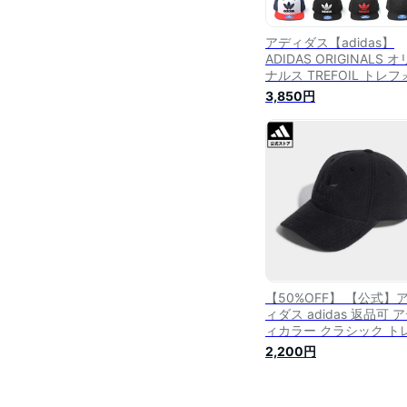
アディダス【adidas】
ADIDAS ORIGINALS 
ナルス TREFOIL トレ
ル CHAIN SNAPBACK 
3,850円
ップバック ベースボー
ャップ メンズ レディー
CAP スナップバック【
楽】
【50%OFF】 【公式】
ィダス adidas 返品可 
ィカラー クラシック ト
ォイル ウィンター ベー
2,200円
ールキャップ オリジナ
メンズ レディース アク
リー 帽子 キャップ 黒 