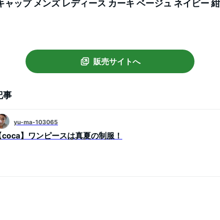
ャップ メンズ レディース カーキ ベージュ ネイビー 紺
L BASEBALL CAP HL9324 HL9326 HL9327 ブ
販売サイトへ
記事
yu-ma-103065
【coca】ワンピースは真夏の制服！