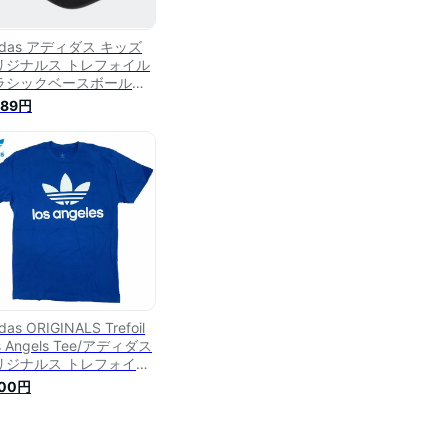
idas アディダス キッズ
リジナルス トレフォイル
ラシックベースボールキ
プ 帽子 TREFOIL
289円
ASSIC BASEBALL
P EC3603 DV0174
4889 HL9324
9326 FJ2544
9970 [ポイント10倍]
das ORIGINALS Trefoil
s Angels Tee/アディダス
リジナルス トレフォイル
 ロス限定 Tシャツ 青
200円
ゆうパケット対応】