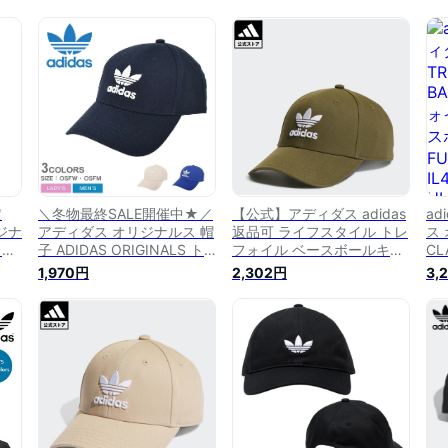
定
＼冬物最終SALE開催中★／
【公式】アディダス adidas
ad
ジナ
アディダス オリジナルス 帽
返品可 ライフスタイル トレ
ス 
ップ
子 ADIDAS ORIGINALS ト
フォイル ベースボールキャ
CL
トレフ
レフォイル ベースボールキ
ップ オリジナルス ユニセッ
ト
1,970円
2,302円
3,
ャッ
ャップ メンズ レディース
クス アクセサリー 帽子 緑
ー
ル
ブルー ネイビー ピンク ベ
グリーン HL9324
FU
ap
ージュ TREFOIL BASEBALL
FJ
 ロゴ
CAP IB9967 IB9969
IX
ル
IB9971 BBキャップ ブラン
子
ド ロゴ 刺繍 人気 定番
メ
国内