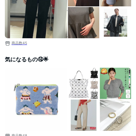
商品数
45
気になるもの🤤🌟
商品数
48