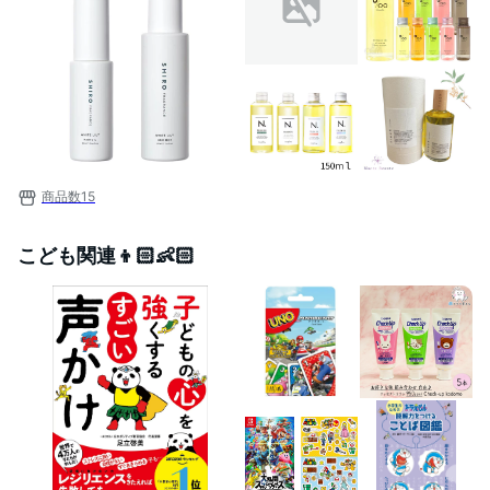
商品数
15
こども関連👦🏻👶🏻