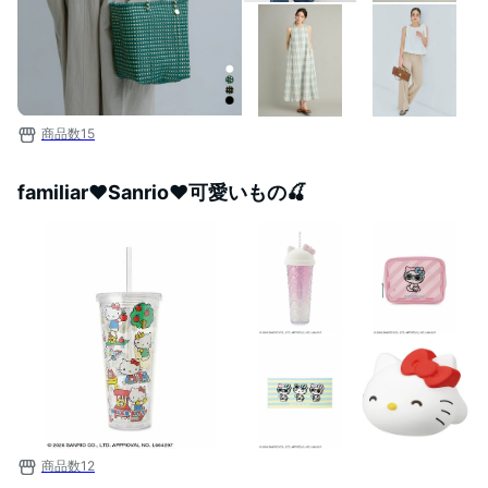
商品数
15
familiar❤︎Sanrio❤︎可愛いもの🍒
商品数
12