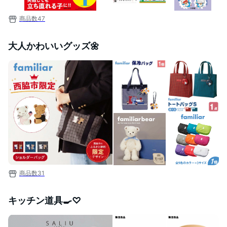
商品数
47
大人かわいいグッズ🌼
商品数
31
キッチン道具🍳♡