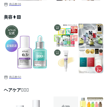
商品数
26
美容👩🏻
商品数
50
ヘアケア💇‍♀️✨