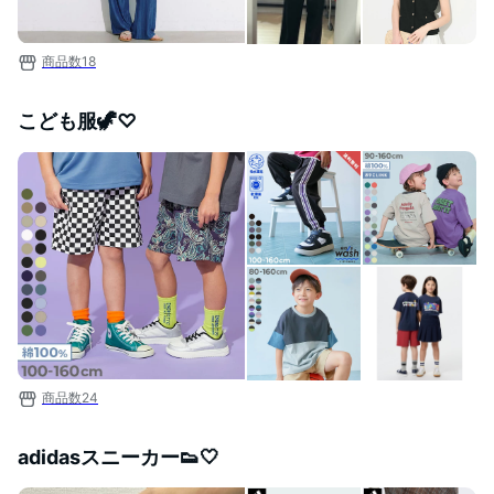
商品数
18
こども服🦖♡
商品数
24
adidasスニーカー👟🤍