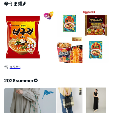
辛うま麺🌶️
商品数
5
2026summer🌻