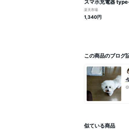
スマホ充電器 typ
グッズ 旅行 出張 停電
楽天市場
認証 iphone16
1,340円
この商品のブログ
似ている商品