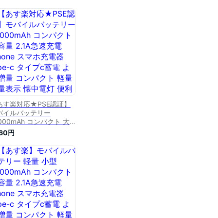
あす楽対応★PSE認証】
バイルバッテリー
000mAh コンパクト 大
 2.1A急速充電 iphone
160円
ホ充電器 type-c タイプ
蓄電 より増量 コンパクト
量 残量表示 懐中電灯 便
グッズ 旅行 出張 停電対
 台風 地震 災害 防災グッ
iPhone/Android各種対応