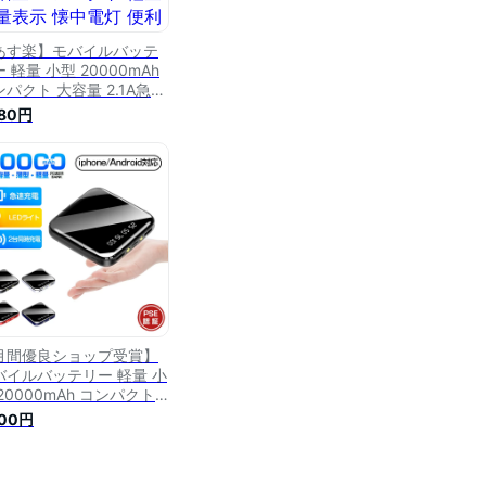
あす楽】モバイルバッテ
 軽量 小型 20000mAh
パクト 大容量 2.1A急速
 iphone スマホ充電器
180円
pe-c タイプc蓄電 より増
 コンパクト 軽量 残量表
 懐中電灯 便利グッズ 旅
 出張 停電対策 台風 地震
害 防災グッズ
hone/Android各種対応
月間優良ショップ受賞】
バイルバッテリー 軽量 小
20000mAh コンパクト
量 2.1A急速充電 iphone
600円
ホ充電器 type-c タイプ
蓄電 より増量 コンパクト
量 残量表示 懐中電灯 便