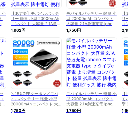
 小
【あす楽】モバイルバッテ
モバイルバッテリー 軽量 小
【
ト
リー 軽量 小型 20000mAh
型 20000mAh コンパクト
リー
one
コンパクト 大容量 2.1A急速
大容量 2.1A急速充電 iphone
コン
タイプ
充電 iphone スマホ充電器
スマホ充電器 type-c タイプ
充電
1,962円
1,750円
2,
クト
type-c タイプc蓄電 より増
c蓄電 より増量 コンパクト
ty
便
量 コンパクト 軽量 残量表
軽量 残量表示 懐中電灯 便
量
対
示 懐中電灯 便利グッズ 旅
利グッズ 旅行 出張 卒業式
示
グッ
行 出張 停電対策 台風 地震
停電対策 台風 地震 災害 防
行
種対応
災害 防災グッズ
災グッズ iPhone/Android各
災
iPhone/Android各種対応
種対応
iP
ッ
＼15%OFFクーポン／モバ
モバイルバッテリー 軽量 小
【
 コ
イルバッテリー 軽量 小型
型 20000mAh コンパクト
モ
速充
20000mAh コンパクト 大
大容量 2.1A急速充電 iphone
型 
電器
容量 2.1A急速充電 iphone
スマホ充電器 type-c タイプ
大容
1,750円
1,750円
1,
り増
スマホ充電器 type-c タイプ
c蓄電 より増量 コンパクト
スマ
表
c蓄電 より増量 コンパクト
軽量 残量表示 懐中電灯 便
c
旅
軽量 残量表示 懐中電灯 便
利グッズ 旅行 機内持ち込み
軽