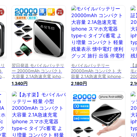
テリ
翌日発送 モバイルバッテリ
モバイルバッテリー
【
ト
ー 20000mAh コンパクト
20000mAh コンパクト 大
モ
one
大容量 2.1A急速充電 iphone
容量 2.1A急速充電 iphone
20
タイプ
スマホ充電器 type-c タイプ
スマホ充電器 type-c タイプ
容量
1,340円
2,180円
2,
クト
c蓄電 より増量 コンパクト
c蓄電 より増量 コンパクト
スマ
便
軽量 残量表示 懐中電灯 便
軽量 残量表示 懐中電灯 便
c
対
利グッズ 旅行 出張 停電対
利グッズ 旅行 出張 停電対
軽
グッ
策 台風 地震 災害 防災グッ
策 台風 地震 災害 防災グッ
利
種対応
ズ iPhone/Android各種対応
ズ iPhone/Android各種対応
策
PSE認証
ズ 