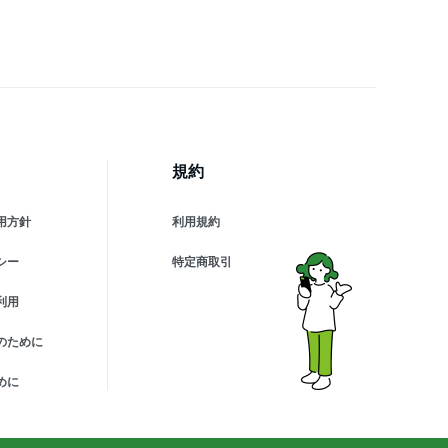
グッズ 旅行 出張 停電対
 台風 地震 災害 防災グッ
iPhone/Android各種対応
規約
用方針
利用規約
シー
特定商取引
利用
のために
めに