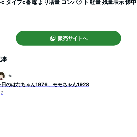
e-c タイプc蓄電 より増量 コンパクト 軽量 残量表示 懐
対策 台風 地震 災害 防災グッズ iPhone/Android各種
販売サイトへ
記事
fu
今日のはなちゃん1976、モモちゃん1928
7