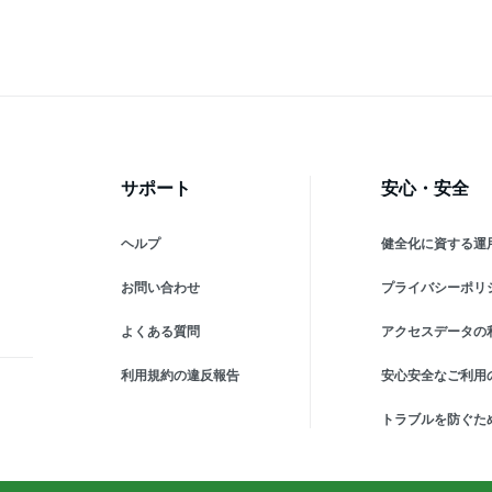
地震
利グッズ 旅行 出張 停電対
出張 卒業式 停電対策 台風
利
策 台風 地震 災害 防災グッ
地震 災害 防災グッズ
策
ズ iPhone/Android各種対応
iPhone/Android各種対応
ズ 
サポート
安心・安全
ヘルプ
健全化に資する運
お問い合わせ
プライバシーポリ
よくある質問
アクセスデータの
利用規約の違反報告
安心安全なご利用
トラブルを防ぐた