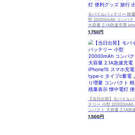
モバイルバッテリー 軽量
型 20000mAh コンパク
大容量 2.1A急速充電 iph
スマホ充電器 type-c 
1,750円
c蓄電 より増量 コンパ
軽量 残量表示 懐中電灯 
利グッズ 旅行 出張 停電
策 台風 地震 災害 防災
ズ iPhone/Android各
機内持ち込み
【当日出荷】モバイルバ
テリー 小型 20000mAh
ンパクト 大容量 2.1A急
電 iPhone15 スマホ充
1,500円
type-c タイプc蓄電 よ
量 コンパクト 軽量 残量
示 懐中電灯 便利グッズ 