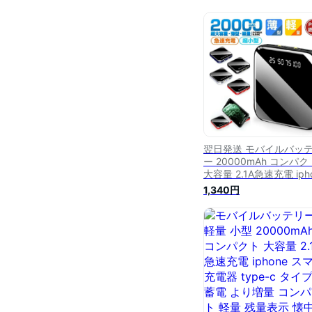
翌日発送 モバイルバッ
ー 20000mAh コンパク
大容量 2.1A急速充電 iph
スマホ充電器 type-c 
1,340円
c蓄電 より増量 コンパ
軽量 残量表示 懐中電灯 
利グッズ 旅行 出張 停電
策 台風 地震 災害 防災
ズ iPhone/Android各
PSE認証