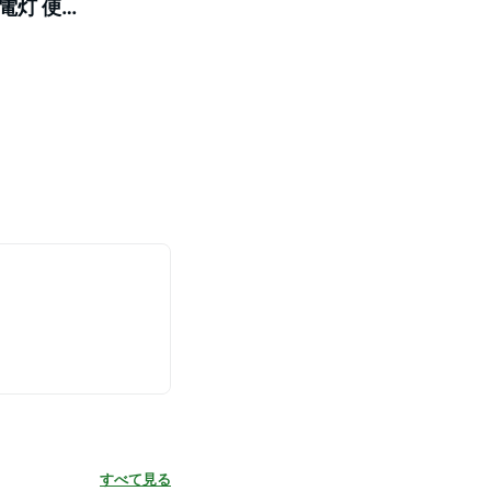
中電灯 便利
対応 PSE
すべて見る