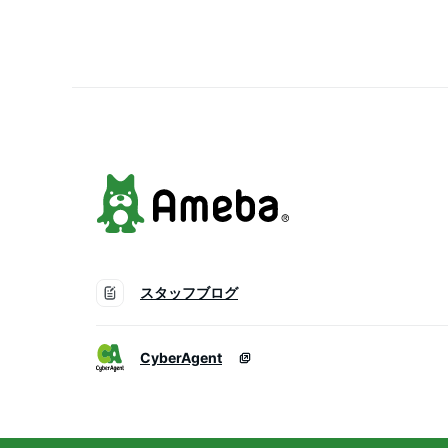
行 出張 停電対策 台風 
災害 防災グッズ
iPhone/Android各種対応
スタッフブログ
CyberAgent