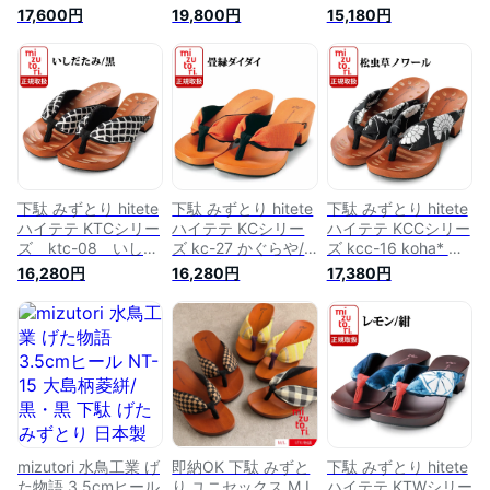
業 メンズ げた 痛く
駄 黒 水鳥工業 げた
ース げた 痛くない
17,600円
19,800円
15,180円
ない 日本製 国産 履
メンズ 痛くない 日
日本製 国産 履きや
きやすい下駄 サンダ
本製 国産 履きやす
すい下駄 サンダル
ル 浴衣 夏 男性 洋服
い下駄 サンダル 浴
浴衣 夏 女性 洋服 着
着物 履物 シンプル
衣 夏 男性 洋服 着物
物 履物 可愛い おし
大人 ファッション
履物 シンプル おし
ゃれ ファッション
カジュアル mizutori
ゃれ 大人 ファッシ
カジュアル mizutori
ョン カジュアル セ
ルフ mizutori
下駄 みずとり hitete
下駄 みずとり hitete
下駄 みずとり hitete
ハイテテ KTCシリー
ハイテテ KCシリー
ハイテテ KCCシリー
ズ ktc-08 いしだ
ズ kc-27 かぐらや/
ズ kcc-16 koha* 松
たみ／黒・黒 | 水鳥
畳縁ダイダイ・黒 |
虫草・ノワール/黒 |
16,280円
16,280円
17,380円
工業 レディース げ
水鳥工業 レディース
水鳥工業 レディース
た サンダル 痛くな
げた サンダル 痛く
げた サンダル 痛く
い 女性 日本製 国産
ない 女性 日本製 国
ない 女性 日本製 国
履きやすい下駄 浴衣
産 履きやすい下駄
産 履きやすい下駄
夏 洋服 着物 履物 可
浴衣 夏 洋服 着物 履
浴衣 夏 洋服 着物 履
愛い おしゃれ ファ
物 可愛い おしゃれ
物 可愛い おしゃれ
ッション カジュアル
ファッション カジュ
ファッション カジュ
mizutori 2019年 新
アル mizutori
アル mizutori
作
mizutori 水鳥工業 げ
即納OK 下駄 みずと
下駄 みずとり hitete
た物語 3.5cmヒール
り ユニセックス M L
ハイテテ KTWシリー