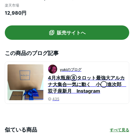
レディース メンズ 痛くない 日本製 国産 履
楽天市場
きやすい下駄 浴衣 夏 女性 男性 洋服 着物
12,980円
履物 大人 おしゃれ ファッション カジュア
ル mizutori
販売サイトへ
この商品のブログ記事
yukiのブログ
4月水瓶座⑧タロット最強大アルカ
ナ大集合一気に動く 小◯進次郎
双子座新月 Instagram
435
似ている商品
すべて見る