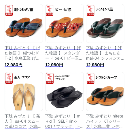
下駄 みずとり 【 げ
下駄 みずとり 【 げ
下駄 みずとり 【 げ
た物語 】 紺つむぎ
た物語 】 スタンダ
た物語 】 まちゅあ
T-2 | 水鳥工業 げた
ード be-01 ビー玉
mai-04 シフォンカ
サンダル レディース
赤 | 水鳥工業 げた 赤
ーフ/ 黒 | 水鳥工業
12,980円
12,980円
12,980円
メンズ 痛くない 日
サンダル レディース
げた レディース メ
本製 国産 履きやす
女性 痛くない 日本
ンズ 痛くない 日本
い下駄 浴衣 夏 女性
製 国産 履きやすい
製 国産 ブラック 履
男性 洋服 着物 履物
下駄 浴衣 夏 洋服 着
きやすい下駄 サンダ
大人 おしゃれ ファ
物 履物 可愛い おし
ル 浴衣 夏 女性 男性
ッション カジュアル
ゃれ ファッション
洋服 着物 履物 かわ
mizutori
カジュアル mizutori
いい おしゃれ ファ
ッション カジュアル
mizutori
下駄 みずとり 【 茶
下駄 みずとり 【 m
下駄 みずとり hitete
人 】 sa-04 スムー
＋d 】 SELF rink-
ハイテテ KTシリー
ス革/ココア | 水鳥工
001 / ブラック | 下
ズ | 水鳥工業 レディ