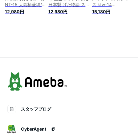
NT-15 大島柄菱絣/
日本製 げた物語 ス
ズ ktw-14
黒・黒 下駄 げた み
タンダード 約3.5cm
LaMano（m2）/レモ
12,980円
12,980円
15,180円
ずとり 日本製 国産
ヒール 麻の葉 ビー
ン・紺赤 | 水鳥工業
男女兼用 メンズ レ
玉 市松 チェック レ
げた レディース 痛
ディース 痛くない
ディース メンズ 男
くない ブラック 黒
履きやすい 着物 浴
女兼用 水鳥 mizutori
日本製 国産 履きや
衣 洋服 カジュアル
げた サンダル おし
すい下駄 サンダル
ジーンズ サンダル
ゃれ かわいい げた
浴衣 夏 女性 洋服 着
かわいい おしゃれ
のみずとり 痛くない
物 履物 かわいい お
ヒール 草履 花火 祭
履きやすい 歩きやす
しゃれ ファッション
り
い 祭り カジュアル
カジュアル mizutori
スタッフブログ
CyberAgent