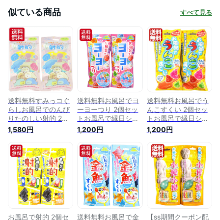
似ている商品
すべて見る
送料無料すみっコぐ
送料無料お風呂でヨ
送料無料お風呂でう
らしお風呂でのんび
ーヨーつり 2個セッ
んこすくい 2個セッ
りたのしい射的 2個
トお風呂で縁日シリ
トお風呂で縁日シリ
セットお風呂で縁日
ーズ お風呂で縁日
ーズ お風呂で縁日
1,580円
1,200円
1,200円
シリーズ お風呂で縁
入浴剤 お風呂遊び
入浴剤 お風呂遊び
日 入浴剤 お風呂遊
バストイ 子供とお風
バストイ バス玩具
び バストイ おもち
呂 おもちゃ 景品 雑
子供とお風呂 おもち
ゃ グッズ 雑貨 水遊
貨 水遊び プール遊
ゃ グッズ 景品 雑貨
び プール遊び すみ
び ヨーヨー お風呂
水遊び プール遊び
っコぐらし お風呂
縁日 お土産 郡山銘
うんこ お風呂 縁日
縁日 お土産 郡山銘
販 まざっせこらっせ
お土産 郡山銘販 ま
販 まざっせこらっせ
買い回り
ざっせこらっせ
お風呂で射的 2個セ
送料無料お風呂で金
【ss期間クーポン配