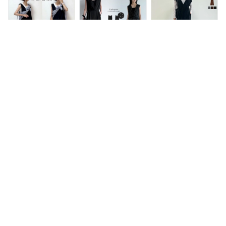
夏 リエディ オール
ット オーバーオール
夏 春夏 / オールイン
インワン つなぎ サ
カシュクール風 体型
ワン サロペット ワ
ロペット Vネック ゆ
カバー ウエストベル
イドパンツ Vネック
ったり 細見え サマ
ト オケージョン セ
リボン レイヤード
ーツイード ツイード
レモニー フォーマル
ワンピース ロング
低身長 高身長
ボリュームスリーブ
オールインワン サロ
【全品MAX1,500円
【限定！60%OFFク
ペット パンツ サロ
OFFクーポン】SC-L
ーポンで2400円】
ペット レディース
サイズ ドットor無地
[低身長/高身長サイ
夏 ワイドパンツ オ
カシュクール肩パッ
ズ有]ベロアVネック
3,580円
5,998円
5,998円
ールインワン サロペ
トVネックオールイ
オールインワン レデ
ットパンツ Vネック
ンワン レディース
ィース リエディ オ
サロペット レディー
夏 リエディ / オール
ールインワン Vネッ
ス オーバーオール
インワン ドット つ
ク ベロア 結婚式 参
きれいめ vネック 着
なぎ カシュクール
観日 オケージョン
痩せ 気質 おしゃれ
ノースリーブ Vネッ
光沢 低身長 セレモ
カジュアル コーデ
ク 低身長 体型カバ
ニー 低身長 レイヤ
スタイルアップ 低身
ー ゆったり 結婚式
ード 秋冬 二の腕カ
長
きれいめ 着やせ 高
バー 細見え
身長
[20260115CP]
SC/M/MT/Lサイズ
【限定！20%OFFク
≪1月28日発売
[低身長/高身長サイ
ーポンで4799円】
≫SC/M/Lサイズ [低
ズ有]ギンガムチェッ
[DAILY SWIM][低身
身長サイズ有]シャー
クビスチェ風キャミ
長/高身長サイズ有]
クスキンオールイン
7,498円
5,998円
3,298円
オールインワン レデ
ラッシュガードVネ
ワン レディース 春