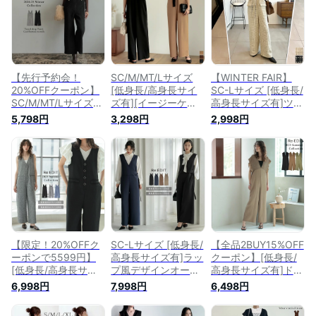
ネック トールサイズ
ージョン セレモニー
丈が長い
オフィスカジュアル
オフィス 通勤 入学
式 入園式 低身長 高
身長
【先行予約会！
SC/M/MT/Lサイズ
【WINTER FAIR】
20%OFFクーポン】
[低身長/高身長サイ
SC-Lサイズ [低身長/
SC/M/MT/Lサイズ
ズ有][イージーケア]
高身長サイズ有]ツイ
[2024-25 WINTER
ストレッチポンチV
ードライクVネック
5,798円
3,298円
2,998円
PRE ORDER][低身
ネックオールインワ
オールインワン レデ
長/高身長サイズ有]
ン レディース 春 夏 /
ィース 秋 冬 オール
ツイード深Vネック
オールインワン つな
インワン サロペット
金ボタンサロペット
ぎ SCサイズ 低身長
ツイード オケージョ
レディース / オール
向けSサイズ対応
ン
インワン サロペット
2021秋冬 2021A/W
オーバーオール ツイ
2021AW[あす楽対応]
ードオールインワン
Vネック [先行予約受
注]
【限定！20%OFFク
SC-Lサイズ [低身長/
【全品2BUY15%OFF
ーポンで5599円】
高身長サイズ有]ラッ
クーポン】[低身長/
[低身長/高身長サイ
プ風デザインオール
高身長サイズ有]ドラ
ズ有]サマーツイード
インワン レディース
イタッチ深Vネック
6,998円
7,998円
6,498円
Vネックオールイン
リエディ オールイン
ギャザーオールイン
ワン レディース 春
ワン つなぎ サロペ
ワン レディース 春