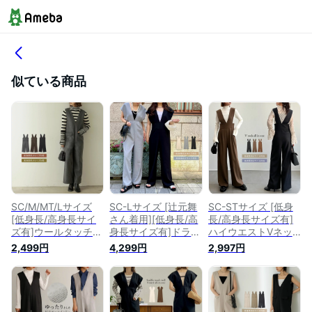
似ている商品
SC/M/MT/Lサイズ
SC-Lサイズ [辻元舞
SC-STサイズ [低身
[低身長/高身長サイ
さん着用][低身長/高
長/高身長サイズ有]
ズ有]ウールタッチV
身長サイズ有]ドライ
ハイウエストVネッ
ネックオールインワ
タッチVネックオー
クオールインワン レ
2,499円
4,299円
2,997円
ン レディース 秋 冬 /
ルインワン レディー
ディース 春 夏 / オー
オールインワン つな
ス 春 夏 / オールイン
ルインワン サロペッ
ぎ/オールインワン
ワン サロペット オ
ト オーバーオール V
サロペット 深Vネッ
ーバーオール つなぎ
ネック ハイウエスト
ク Vネック
Vネック ワイドシル
ノースリーブ 低身長