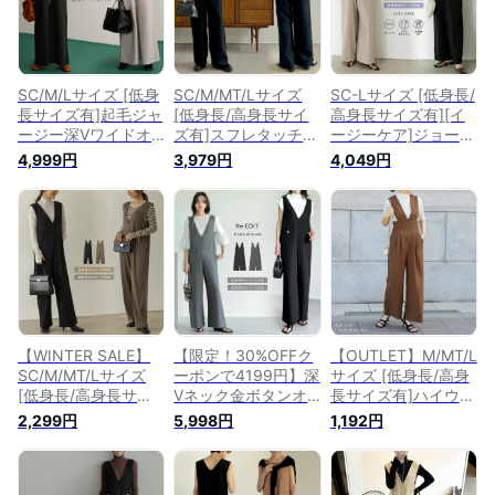
エット ワイドパンツ
高身長
ストレートパンツ
[先行予約受注]
SC/M/Lサイズ [低身
SC/M/MT/Lサイズ
SC-Lサイズ [低身長/
長サイズ有]起毛ジャ
[低身長/高身長サイ
高身長サイズ有][イ
ージー深Vワイドオ
ズ有]スフレタッチツ
ージーケア]ジョーゼ
ールインワン レディ
イルVネックオール
ットポンチVネック
4,999円
3,979円
4,049円
ース / オールインワ
インワン レディース
オールインワン レデ
ン つなぎ オールイ
秋 冬 / オールインワ
ィース 春 夏 / オール
ンワン Vネック スト
ン つなぎ サロペッ
インワン つなぎ サ
レッチ オフィスカジ
ト 深Vネック ハイウ
ロペット [ポンチシ
ュアル 通勤 秋 冬
エスト
リーズ]
【WINTER SALE】
【限定！30%OFFク
【OUTLET】M/MT/L
SC/M/MT/Lサイズ
ーポンで4199円】深
サイズ [低身長/高身
[低身長/高身長サイ
Vネック金ボタンオ
長サイズ有]ハイウエ
ズ有]ツイルVネック
ールインワン レディ
ストVネックオール
2,299円
5,998円
1,192円
オールインワン レデ
ース 春 夏 リエディ /
インワン レディース
ィース 秋 冬 / オール
オールインワン サロ
/ オールインワン サ
インワン つなぎぎ
ペット オーバーオー
ロペット オーバーオ
サロペット ツイル V
ル Vネック 金釦 オケ
ール ハイウエスト