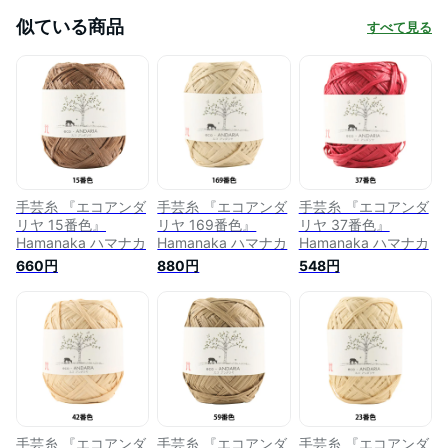
似ている商品
すべて見る
手芸糸 『エコアンダ
手芸糸 『エコアンダ
手芸糸 『エコアンダ
リヤ 15番色』
リヤ 169番色』
リヤ 37番色』
Hamanaka ハマナカ
Hamanaka ハマナカ
Hamanaka ハマナカ
660円
880円
548円
手芸糸 『エコアンダ
手芸糸 『エコアンダ
手芸糸 『エコアンダ