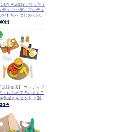
ODY PUDDY｜ウッディ
ッディ ウッディプッディ
のおもちゃ はじめてのお
まごと 洋食屋さんセット
040円
正規販売店】 ウッディプ
ディ はじめてのおままご
 洋食屋さんセット 木製
ままごとセット 料理 調理
730円
ody puddy【送料無料】