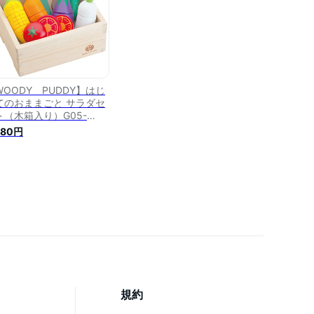
WOODY PUDDY】はじ
てのおままごと サラダセ
ト（木箱入り）G05-
211 ウッディプッディ木
480円
おもちゃ/ディンギー
規約