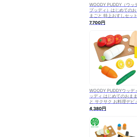
WOODY PUDDY（ウッ
プッディ）はじめてのお
まごと 特上おすしセッ
7,700円
WOODY PUDDYウッデ
ッディ はじめてのおま
と サクサク お料理デビ
セット
4,380円