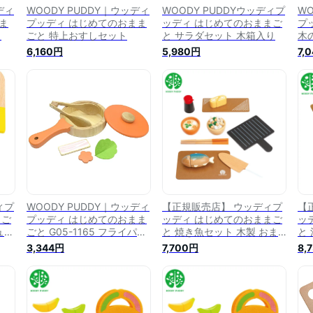
ディ
WOODY PUDDY｜ウッディ
WOODY PUDDYウッディプ
WO
ま
プッディ はじめてのおまま
ッディ はじめてのおままご
プ
ト
ごと 特上おすしセット
と サラダセット 木箱入り
木
ま
6,160円
5,980円
7,
ィプ
WOODY PUDDY｜ウッディ
【正規販売店】 ウッディプ
【
まご
プッディ はじめてのおまま
ッディ はじめてのおままご
ッ
ュー
ごと G05-1165 フライパン
と 焼き魚セット 木製 おま
と
でジュージューセット
まごとセット 料理 調理
お
3,344円
7,700円
8,
woody puddy【送料無料】
wo