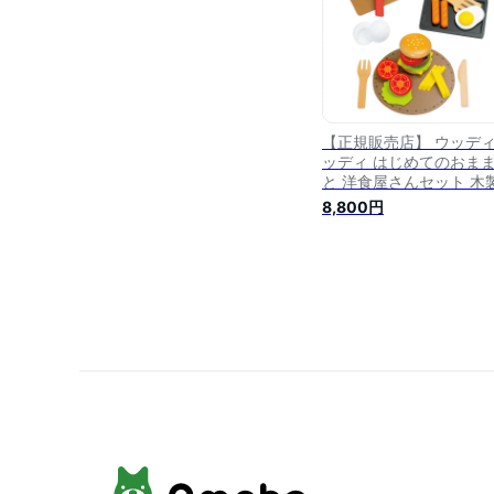
【正規販売店】 ウッデ
ッディ はじめてのおま
と 洋食屋さんセット 木
おままごとセット 料理 
8,800円
woody puddy【送料無