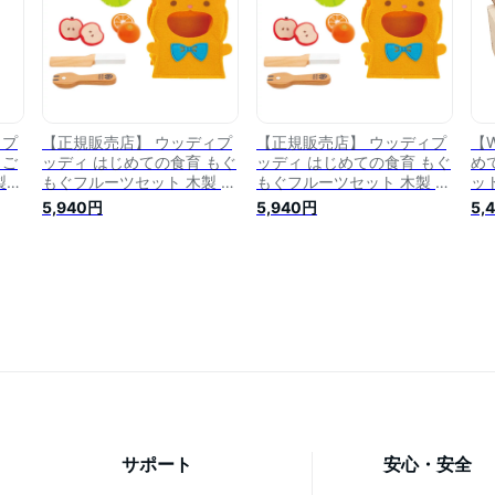
ィプ
【正規販売店】 ウッディプ
【正規販売店】 ウッディプ
【
まご
ッディ はじめての食育 もぐ
ッディ はじめての食育 もぐ
め
製
もぐフルーツセット 木製 お
もぐフルーツセット 木製 お
ッ
調理
ままごとセット 果物 woody
ままごとセット 果物 woody
1
5,940円
5,940円
5,
料】
puddy【送料無料】
puddy【送料無料】
の
サポート
安心・安全