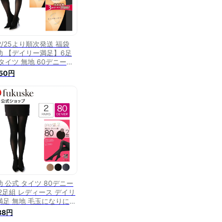
2/25より順次発送 福袋
助 【デイリー満足】6足
 タイツ 無地 60デニール
ム付き(790Q9971) 婦
650円
 女性 レディース フクス
fukuske ふくすけ
助 公式 タイツ 80デニー
 2足組 レディース デイリ
満足 無地 毛玉になりにく
 吸湿発熱加工 つま先補強
188円
CYゾッキ パンティ部ソフ