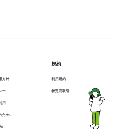
サポート設計 マチ付き ネ
付き 790-1022婦人 女
フクスケ fukuske
規約
用方針
利用規約
シー
特定商取引
利用
のために
めに