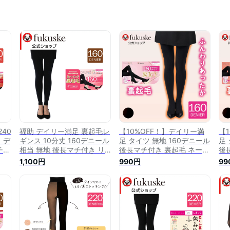
40
福助 デイリー満足 裏起毛レ
【10%OFF！】デイリー満
【
 デ
ギンス 10分丈 160デニール
足 タイツ 無地 160デニール
足
チ付
相当 無地 後長マチ付き リ
後長マチ付き 裏起毛 ネーム
後
ルポ
サイクルポリウレタン使用
付き つま先スルー 裏起毛仕
付
1,100円
990円
99
01
ネーム付き (090-4201) レ
様 リサイクルポリウレタン
様
ske
ディース フクスケ fukuske
使用 (790-4221)
使用
ふくすけ 快適 温かい 暖か
い 冬