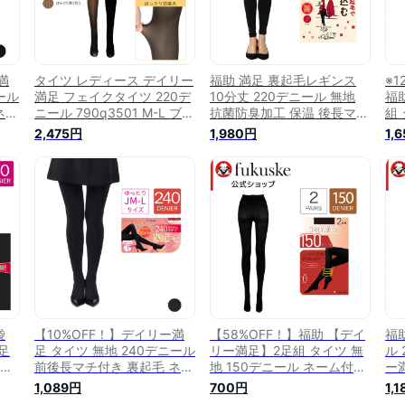
満
タイツ レディース デイリー
福助 満足 裏起毛レギンス
※1
ール
満足 フェイクタイツ 220デ
10分丈 220デニール 無地
福
ネー
ニール 790q3501 M-L ブラ
抗菌防臭加工 保温 後長マチ
組
起毛
ック 裏起毛 あったか 秋冬
付き ネーム付き (040-
ネー
2,475円
1,980円
1,
レタ
女性 婦人 フクスケ fukuske
7421) レディース フクスケ
人
福助 公式
fukuske ふくすけ 快適
ケ 
袋
【10%OFF！】デイリー満
【58%OFF！】福助 【デイ
福
足
足 タイツ 無地 240デニール
リー満足】2足組 タイツ 無
ル
ール
前後長マチ付き 裏起毛 ネー
地 150デニール ネーム付き
ー
 婦
ム付き つま先スルー 裏起毛
(790-1072) 太もも6hPa ふ
い
1,089円
700円
1,
ス
仕様 リサイクルポリウレタ
くらはぎ8hPa 足首11hPa
S