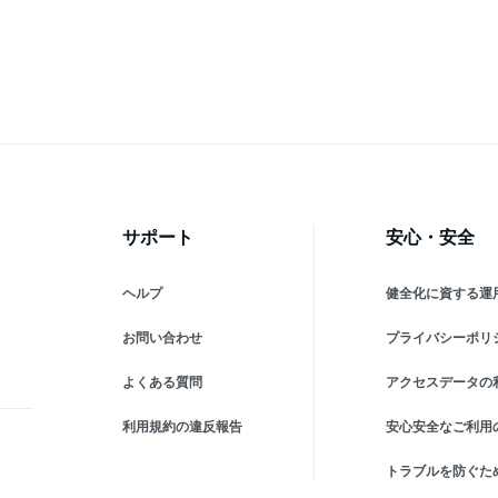
ン使用 (790-4331)
婦人 女性 レディース フク
ト
スケ fukuske ふくすけ
ーム
性 
サポート
安心・安全
ヘルプ
健全化に資する運
お問い合わせ
プライバシーポリ
よくある質問
アクセスデータの
利用規約の違反報告
安心安全なご利用
トラブルを防ぐた