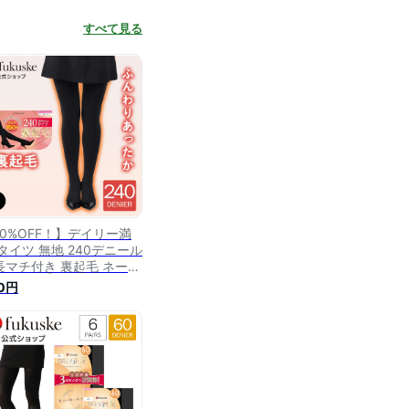
すべて見る
10%OFF！】デイリー満
 タイツ 無地 240デニール
長マチ付き 裏起毛 ネーム
き つま先スルー 裏起毛仕
0円
 リサイクルポリウレタン
 (790-4321)