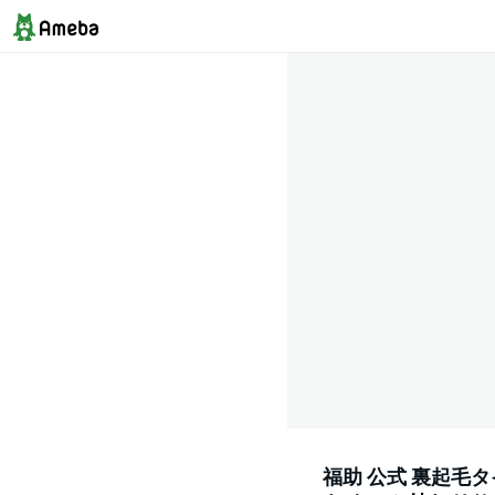
福助 公式 裏起毛タ