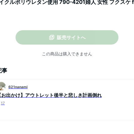
クルポリウレタン使用 790-4201婦人 女性 フクスケ fu
販売サイトへ
この商品は購入できません
記事
621nanami
【お出かけ】アウトレット後半と悲しき計画倒れ
17