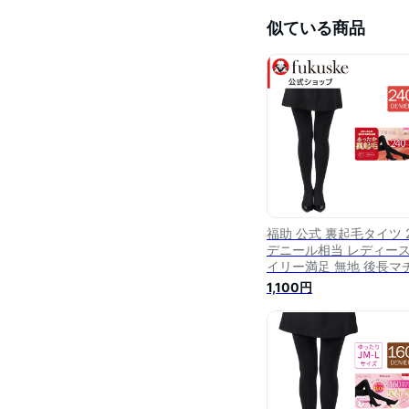
似ている商品
福助 公式 裏起毛タイツ 2
デニール相当 レディース
イリー満足 無地 後長マ
き ネーム付き リサイク
1,100円
リウレタン使用 790-43
婦人 女性 フクスケ fuku