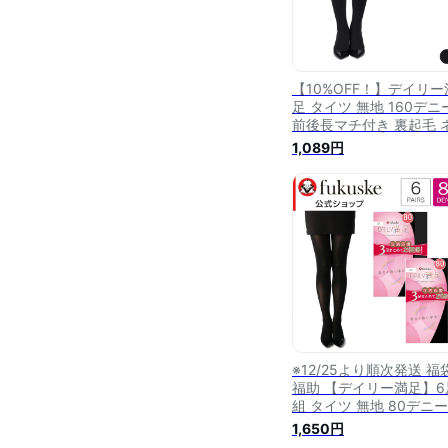
【10%OFF！】デイリー
足 タイツ 無地 160デニ
前後長マチ付き 裏起毛 
ム付き つま先スルー 裏
1,089円
仕様 リサイクルポリウ
ン使用 (790-4231)
※12/25より順次発送 福
福助 【デイリー満足】6
組 タイツ 無地 80デニ
ネーム付き(790Q9981)
1,650円
人 女性 レディース フク