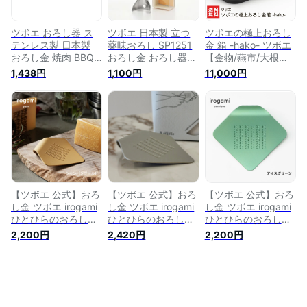
GKZ-050
グ ツボエ 新潟県 燕
市 燕三条 】
ツボエ おろし器 ス
ツボエ 日本製 立つ
ツボエの極上おろし
テンレス製 日本製
薬味おろし SP1251
金 箱 -hako- ツボエ
おろし金 焼肉 BBQ
おろし金 おろし器
【金物/燕市/大根お
062115
おろしがね おろしス
ろし】【お土産/手土
1,438円
1,100円
11,000円
プーン ステンレス
産】【送料無料】
燕三条
【ツボエ 公式】おろ
【ツボエ 公式】おろ
【ツボエ 公式】おろ
し金 ツボエ irogami
し金 ツボエ irogami
し金 ツボエ irogami
ひとひらのおろし金
ひとひらのおろし金
ひとひらのおろし金
Champagne Gold
Satin Silver (サテン
lce Green (アイスグ
2,200円
2,420円
2,200円
(シャンパンゴール
シルバー) / 幅
リーン) / 幅 10.5cm
ド) / 幅 10.5cm 奥行
10.5cm 奥行 9.2cm
奥行 9.2cm 高 さ
9.2cm 高 さ2.3cm
高 さ2.3cm 25g / 本
2.3cm 25g / 本体 ア
25g / 本体 アルミニ
体 アルミニウム合金
ルミニウム合金(アル
ウム合金(アルマイ
(アルマイト・カラー
マイト・カラーアル
ト・カラーアルマイ
アルマイト) /イロガ
マイト) /イロガミ 品