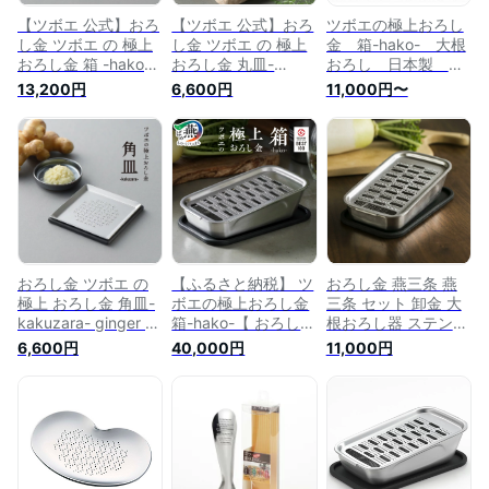
【ツボエ 公式】おろ
【ツボエ 公式】おろ
ツボエの極上おろし
し金 ツボエ の 極上
し金 ツボエ の 極上
金 箱-hako- 大根
おろし金 箱 -hako-
おろし金 丸皿-
おろし 日本製 燕
桐箱入り / 幅11.4cm
maruzara- wasabi
三条
13,200円
6,600円
11,000円〜
奥行き19.3cm 高さ
山葵（わさび） / 幅
6cm 550g / 本体
10.6cm 奥行き
18-8 ステンレス製
10.6cm 高さ1cm
蓋 シリコーン製 / お
126g / 本体 21-0 ス
ろし金 水切りザル
テンレス製 蓋 シリ
本体容器 蓋(敷板) セ
コーン製 / おろし器
ット 桐箱 入り / メー
蓋(敷板) セット / メ
カー公式 品番 GHS-
ーカー公式 品番
020
GMZ-050 / わさびお
ろし器 燕三条 製
おろし金 ツボエ の
【ふるさと納税】 ツ
おろし金 燕三条 燕
極上 おろし金 角皿-
ボエの極上おろし金
三条 セット 卸金 大
kakuzara- ginger 生
箱-hako-【 おろし金
根おろし器 ステンレ
姜（しょうが) / 幅
おろし器 ステンレス
ス／ ツボエの極上お
6,600円
40,000円
11,000円
10.6cm 奥行き
大根おろし 金物 こ
ろし金 箱
10.6cm 高さ1cm
だわり 極上 調理器
159g / 本体 21-0 ス
具 調理器 キッチン
テンレス製 蓋 シリ
キッチンツール キッ
コーン製 / おろし金
チンウェア キッチン
蓋(敷板) セット / メ
用品 ギフト 贈答 日
ーカー公式 品番
本製 職人 ランキン