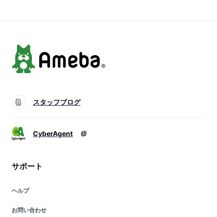
ト) /イロガミ 品番
ミ 品番 IHO-112 / チ
番 IHO-118 / チーズ
IHO-116 / チーズお
ーズおろし器 チーズ
おろし器 チーズおろ
ろし器 チーズおろし
おろし チーズグレー
し チーズグレーター
チーズグレーター
ター
スタッフブログ
CyberAgent
サポート
ヘルプ
お問い合わせ