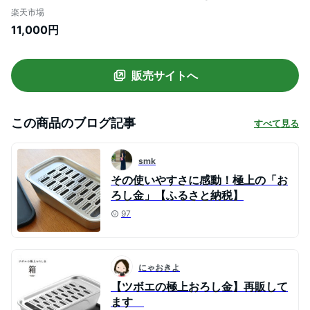
19.3cm 高さ6cm 550g / 大根おろし器
楽天市場
18-8 ステンレス 製 / 蓋 シリコーン製 / お
11,000円
ろし器 水切りザル 本体容器 蓋(敷板) セッ
ト ギフト 箱 / メーカー公式 品番 GHS-010
日本製 燕三条 製
販売サイトへ
この商品のブログ記事
すべて見る
smk
その使いやすさに感動！極上の「お
ろし金」【ふるさと納税】
97
にゃおきよ
【ツボエの極上おろし金】再販して
ます