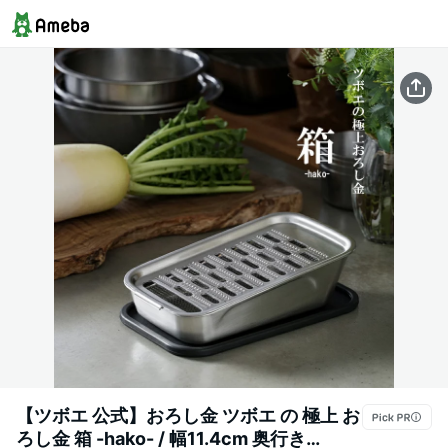
【ツボエ 公式】おろし金 ツボエ の 極上 お
ろし金 箱 -hako- / 幅11.4cm 奥行き