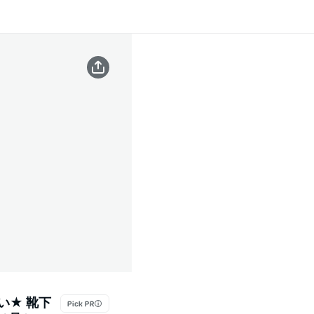
い★ 靴下