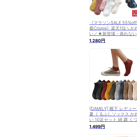
《マラソンSALE 55%of
着Coupe》楽天1位＼か
い／★新登場・蒸れない
靴下10色 スニーカーソ
1,280円
ス 靴下レディース コッ
ソックス かわいい 10足
ト 綿 くつした おしゃれ
夏秋冬 短い くつ下 蒸れ
い 脱げない ショート 22
25cm足
[DAMILY] 靴下 レディ
夏 くるぶしソックス か
い 10足セット 綿 踝 く
た レディース おしゃれ 
1,499円
ニーカーソックス 薄手 
靴下 短い くつ下 蒸れな