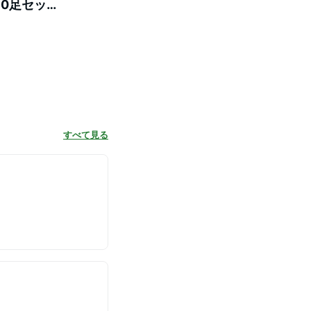
10足セット
ート 22-
すべて見る