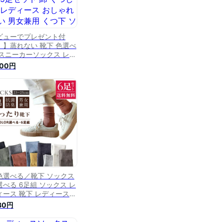
ビューでプレゼント付
！】蒸れない 靴下 色選べ
 スニーカーソックス レデ
ース コットンソックス 10
000円
セット 5足セット 綿 くつ
た レディース おしゃれ
い 男女兼用 くつ下 ソッ
ス 室内 スーポツ アウト
ア 脱げない くるぶし ア
カド 熊 フリル カバー丈
色選べる／靴下 ソックス
選べる 6足組 ソックス レ
ィース 靴下 レディース
夏秋冬 シンプル カラフル
180円
ックス おしゃれ 綿 クル
ソックス カジュアルソッ