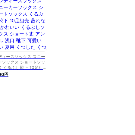
ス 人気靴下 男女兼用 く
した 長め 蒸れない 春夏
冬 アウトドア靴下22-
cm
ディースソックス スニー
ーソックス ショートソッ
ス くるぶし靴下 10足組売
れない かわいい くるぶし
100円
ックス ショート丈 アンク
浅口 靴下 可愛い 短い 夏
 くつした くつ下