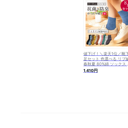
脱げない ショート ソッ
室内 アウトドア 22-25c
値下げ！＼楽天1位／靴下
足セット 色選べる リブ
春秋夏 80%綿 ソックス 
下レディース ソックス
1,410円
ィース 春夏秋冬 シンプ
カラフルソックス おし
綿 クルーソックス カジ
ルソックス 靴下無地 男
用 くつした 長め 蒸れな
アウトドア靴下22-25c