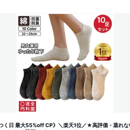
5つく日 最大55%off CP》＼楽天1位／★高評価・蒸れな