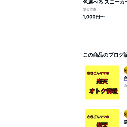
色選べる スニーカ
綿 くつした おしゃ
楽天市場
25cm足
1,000円〜
この商品のブログ