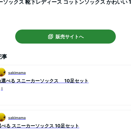
ーソックス 靴下レディース コットンソックス かわいい 
れ 春夏秋冬 短い 男女兼用 くつ下 蒸れない 脱げない ショ
販売サイトへ
記事
sakimama
色選べる スニーカーソックス 10足セット
8
sakimama
選べる スニーカーソックス 10足セット