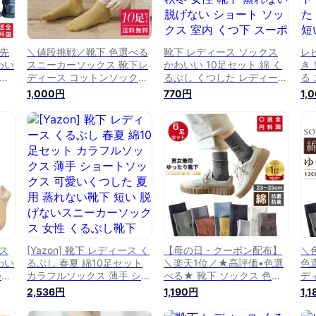
f先
＼値段挑戦／靴下 色選べる
靴下 レディース ソックス
レ
わい
スニーカーソックス 靴下レ
かわいい 10足セット 綿 く
き
★
ディース コットンソックス
るぶし くつした レディース
る
ック
かわいい 10足セット 綿 く
おしゃれ スニーカーソック
ィ
1,000円
770円
1,
トン
つした レディース おしゃれ
ス 春夏秋冬 女性 靴下 蒸れ
足
セッ
春夏秋冬 女性 短い 男女兼
ない 脱げない ショート ソ
し
 春
用 くつ下 蒸れない 脱げな
ックス 室内 くつ下 スーポ
短
な
い ショート ソックス 室内
ツ アウトドア
ク
-
スーポツ アウトドア 22-
ド
25cm
ボ
ース
[Yazon] 靴下 レディース く
【母の日・クーポン配布】
＼
わい
るぶし 春夏 綿10足セット
＼楽天1位／★高評価•色選
色
つし
カラフルソックス 薄手 ショ
べる★ 靴下 ソックス 色選
デ
ス
ートソックス 可愛いくつし
べる 6足組 ソックス レディ
春
2,536円
1,190円
1,
女性
た 夏用 蒸れない靴下 短い
ース 靴下 レディース シン
ソ
い
脱げないスニーカーソック
プル カラフル ソックス お
ー