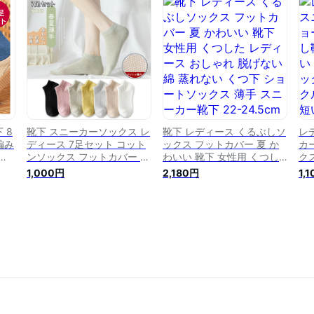
クス
ス 女性 くるぶし靴下 22-
しゃれ 綿 クルーソックス
ク
m
25cm 色：10color、サイ
カジュアルソックス 人気靴
つ
ズ：25.0 cm
下 男女兼用 くつした 長め
秋
蒸れない 22-25cm
25
 8
靴下 スニーカーソックス レ
靴下 レディース くるぶしソ
レ
編み
ディース 7足セット コット
ックス フットカバー 夏 か
カ
靴
ンソックス フットカバー メ
わいい 靴下 女性用 くつし
ク
レデ
ッシュソックス 蒸れない く
た レディース おしゃれ 脱
蒸
1,000円
2,180円
1,
ル
つした くつ下脱げない 男女
げない 綿 蒸れない くつ下
ソ
ゃれ
兼用 靴下 綿 ショート パン
ショートソックス 薄手 スニ
ル 
ュア
プスソックス 可愛い おしゃ
ーカー靴下 22-24.5cm
用
女兼
れ くるぶし丈 抗菌 防臭 コ
い
ットン 17-19cm 春 夏 カラ
m
フル おしゃれ ギフト