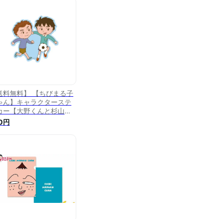
シール】【ステッカー】
文房具】【学校】【雑
】【グッズ】
送料無料】 【ちびまる子
ゃん】キャラクターステ
カー【大野くんと杉山く
】【まる子】【まるちゃ
0円
】【さくらももこ】【テ
ビ】【アニメ】【漫画】
シール】【ステッカー】
文房具】【学校】【雑
】【グッズ】