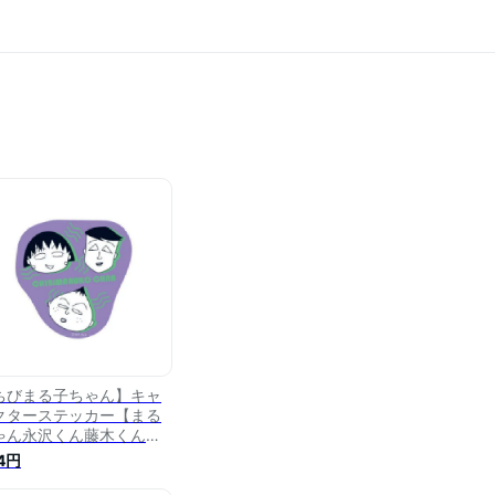
ちびまる子ちゃん】キャ
クターステッカー【まる
ゃん永沢くん藤木くん】
まる子】【まるちゃん】
4円
さくらももこ】【テレ
】【アニメ】【漫画】