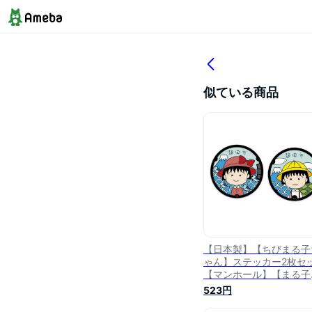
似ている商品
【日本製】【ちびまる子
ゃん】ステッカー2枚セ
【マンホール】【まる子
【ステッカー】【シール
523円
【学校】【まるちゃん】
【さくらももこ】【アニ