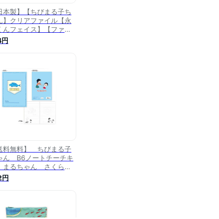
日本製】【ちびまる子ち
ん】クリアファイル【永
くんフェイス】【ファイ
】【整理】【文房具】
4円
スクール雑貨】【まるち
ん】【さくらももこ】
アニメ】【グッズ】
送料無料】 ちびまる子
ゃん B6ノートチーチキ
 まるちゃん さくらも
こ アニメ 漫画 ノー
2円
 文房具 学校 勉強
貨 グッズ かわいい