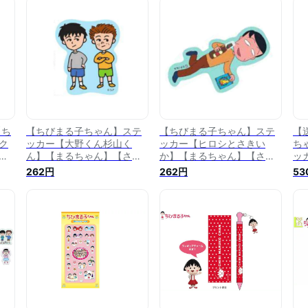
】
【ステッカー】【文房具】
【ステッカー】【文房具】
【
【学校】【雑貨】【グッ
【学校】【雑貨】【グッ
【
ズ】
ズ】
貨
【ち
【ちびまる子ちゃん】ステ
【ちびまる子ちゃん】ステ
【
ク
ッカー【大野くん杉山く
ッカー【ヒロシとさきい
ち
】
ん】【まるちゃん】【さく
か】【まるちゃん】【さく
ッ
】
らももこ】【アニメ】【漫
らももこ】【アニメ】【漫
ん
262円
262円
53
画】【シール】【文房具】
画】【シール】【文房具】
ん
【雑貨】【グッズ】【かわ
【雑貨】【グッズ】【かわ
レ
】
いい】
いい】
【
【
貨