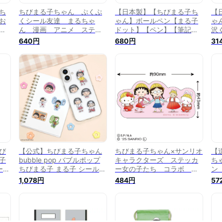
ち
ちびまる子ちゃん ぷくぷ
【日本製】【ちびまる子ち
【
お
くシール友達 まるちゃ
ゃん】ボールペン【まる子
ゃ
】
ん 漫画 アニメ ステッ
ドット】【ペン】【筆記用
沢
カー シール ワンポイン
具】【文房具】【スクール
ル
640円
680円
31
ト デコ プチ ミニ 文
雑貨】【まるちゃん】【さ
【
】
房具 雑貨 グッズ かわ
くらももこ】【アニメ】
ゃ
わ
いい
【グッズ】
【
び
【公式】ちびまる子ちゃん
ちびまる子ちゃん×サンリオ
【
子
bubble pop バブルポップ
キャラクターズ ステッカ
ち
ー
ちびまる子 まる子 シール
ー女の子たち コラボ シ
ン
ステ
ステッカー 立体 シール 3D
ール 文房具 雑貨 グッ
も
1,078円
484円
57
ン
シール 3Dステッカー ドロ
ズ かわいい
ト
貨
ップシール ぷっくりシール
雑
ぷっくり ぷくぷく つやつや
ボンボン シール交換 手帳