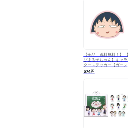
メ】【文房具】【グッズ
【全品 送料無料！】 
びまる子ちゃん】キャラ
ターステッカー【ガーン
【まる子】【まるちゃん
574円
【さくらももこ】【テレ
ビ】【アニメ】【漫画】
【シール】【ステッカー
【文房具】【学校】【雑
貨】【グッズ】