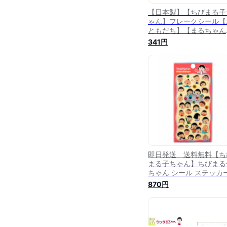
【日本製】【ちびまる子
ゃん】フレークシール【
ともだち】【まるちゃん
【さくらももこ】【テレ
341円
ビ】【アニメ】【漫画】
【ステッカー】【文房具
【雑貨】【グッズ】【か
いい】
即日発送 送料無料【ち
まる子ちゃん】ちびまる
ちゃん シール ステッカ
キティちゃん キティ 
870円
ッカー ミニ プチ ワ
ポイント 文房具 雑
グッズ かわいい