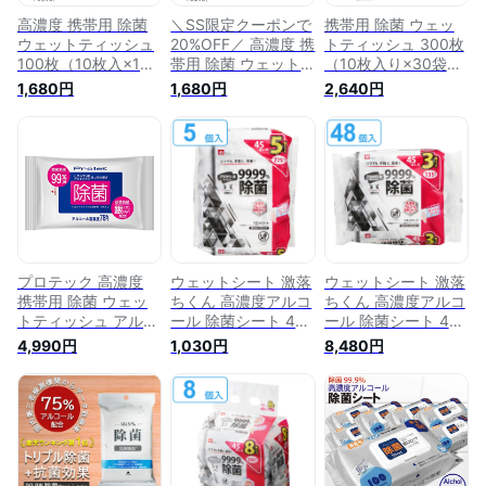
高濃度 携帯用 除菌
＼SS限定クーポンで
携帯用 除菌 ウェッ
ウェットティッシュ
20%OFF／ 高濃度 携
トティッシュ 300枚
100枚（10枚入×10
帯用 除菌 ウェット
（10枚入り×30袋）
袋） 保湿 抗菌 銀イ
ティッシュ 100枚
99.9%除菌 アルコー
1,680円
1,680円
2,640円
オン 成分配合
（10枚入×10袋） 保
ル 除菌シート プロ
99.9%除菌 強力 ア
湿 抗菌 銀イオン 成
テック PROTEK
ルコール 除菌シート
分配合 99.9%除菌
除菌ウェットティッ
強力 アルコール 除
シュ プロテック
菌シート 除菌ウェッ
PROTEK
トティッシュ プロ
テック PROTEK
プロテック 高濃度
ウェットシート 激落
ウェットシート 激落
携帯用 除菌 ウェッ
ちくん 高濃度アルコ
ちくん 高濃度アルコ
トティッシュ アルコ
ール 除菌シート 45
ール 除菌シート 45
ール 除菌シート (10
枚入 5個セット （ ウ
枚入 48個セット （
4,990円
1,030円
8,480円
枚入り×30袋)保湿
ェット シート 高濃
送料無料 ウェット
洗浄 成分配合
度 除菌 アルコール
シート 高濃度 除菌
PWT78-J1815-5P-6
除菌 速乾 掃除 日本
アルコール除菌 速乾
製 ウェットティッシ
掃除 日本製 ウェッ
ュ 日用品 台拭き 手
トティッシュ 日用品
拭き 携帯用 持ち歩
台拭き 手拭き 携帯
き コンパクト ）
用 持ち歩き コンパ