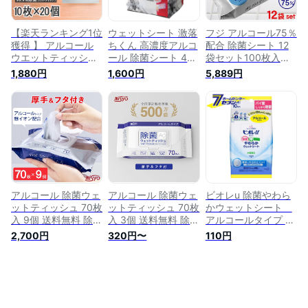
クト ）
【楽天ランキング1位
ウェットシート 激落
フジ アルコール75％
獲得 】 アルコール
ちくん 高濃度アルコ
配合 除菌シート 12
ウエットティッシュ
ール 除菌シート 45
袋セット100枚入／
ウェットティッシュ
枚入 8個セット （ ウ
袋×12袋 あす楽対応
1,880円
1,600円
5,889円
アルコール除菌テー
ェット シート 高濃
送料無料99.9％除菌
ブル拭き アルコール
度 除菌 アルコール
アルコールシート
除菌シート 除菌シー
除菌 速乾 掃除 日本
ウェットティッシ
ト アルコール ウエ
製 ウェットティッシ
ュ 使い捨てウェッ
ットティッシュ 75％
ュ 日用品 台拭き 手
トシート 携帯用 ア
アルコールシート 除
拭き 携帯用 持ち歩
ルコール ウィルス対
菌ウエットティッシ
き コンパクト ）
策 衛生管理 除菌シ
ュ 携帯用 抗菌 銀イ
【3980円以上送料
ート
オン 送料無料 10枚
無料】
×20パック
アルコール 除菌ウェ
アルコール 除菌ウェ
ビオレu 除菌やわら
ットティッシュ 70枚
ットティッシュ 70枚
かウェットシート
入 9個 送料無料 除菌
入 3個 送料無料 除菌
アルコールタイプ 10
ウェットティッシュ
ウェットティッシュ
枚入 花王 [衛生用品
2,700円
320円〜
110円
ふた付き 厚手 大判
ふた付き 厚手 大判
除菌 除菌 ウェット
銀イオン 保湿成分配
銀イオン 保湿成分配
ティッシュ 携帯用]
合 アロエベラエキス
合 アロエベラエキス
エタノール アルミ容
エタノール アルミ容
器 Ag 除菌ウェット
器 Ag 除菌ウェット
除菌シート ふた フ
除菌シート ふた フ