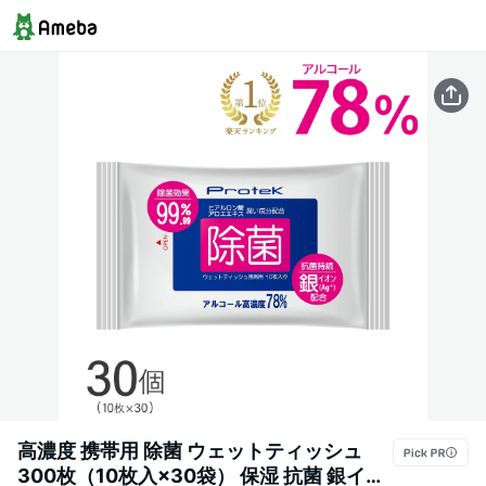
高濃度 携帯用 除菌 ウェットティッシュ
300枚（10枚入×30袋） 保湿 抗菌 銀イオ