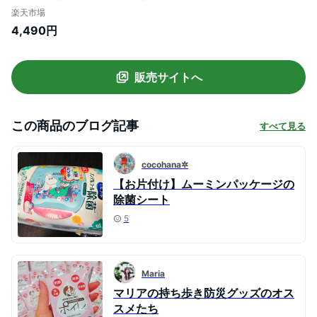
ン 成分配合 99.9%除菌 強力 アルコール 除
楽天市場
菌シート 除菌ウェットティッシュ プロテ
4,490円
ック PROTEK
販売サイトへ
この商品のブログ記事
すべて見る
cocohana✲
【お片付け】ムーミンパッケージの
除菌シート
5
Maria
マリアの持ち歩き防災グッズのオス
スメたち