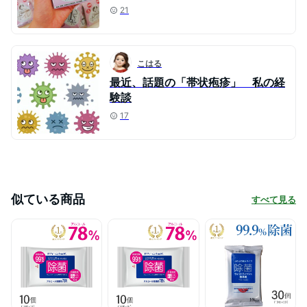
21
こはる
最近、話題の「帯状疱疹」 私の経
験談
17
似ている商品
すべて見る