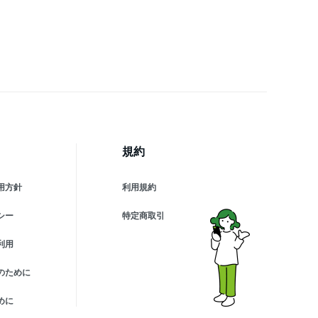
 コンパクト 軽量 残量表
 懐中電灯 便利グッズ 旅
 出張 停電対策 台風 地震
害 防災グッズ
hone/Android各種対応
規約
用方針
利用規約
シー
特定商取引
利用
のために
めに