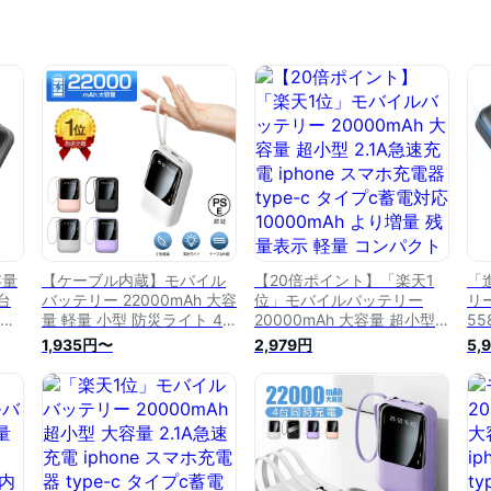
容量
【ケーブル内蔵】モバイル
【20倍ポイント】「楽天1
「
台
バッテリー 22000mAh 大容
位」モバイルバッテリー
リー
 ス
量 軽量 小型 防災ライト 4
20000mAh 大容量 超小型
55
 急
台同時充電 iPhone/Type-C
2.1A急速充電 iphone スマホ
ty
1,935円〜
2,979円
5,
ケーブル内蔵 急速充電 LED
充電器 type-c タイプc蓄電
c対
利
残量表示 懐中電灯 スマホ充
対応 10000mAh より増量
よ
電器 iPhone/Android 全機種
残量表示 軽量 コンパクト
ズ
張 停
対応 停電 便利グッズ 旅行/
懐中電灯 便利グッズ 旅行
グッ
増量
出張/地震対策
出張 停電対策 災害 台風 地
20
震 防災グッズ
iPhone/Android各種対応