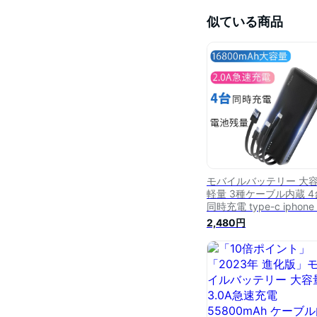
似ている商品
モバイルバッテリー 大
軽量 3種ケーブル内蔵 4
同時充電 type-c iphone
マホ充電器 タイプc対応
2,480円
速充電 超小型 薄型
16800mAh 残量表示 便
旅行 防災グッズ
iPhone/Android対応 出
電対策 10000mAhより