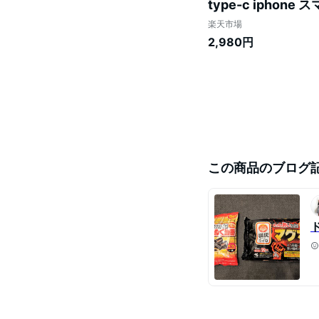
type-c iphon
量 16800mAh
楽天市場
iPhone/Androi
2,980円
この商品のブログ