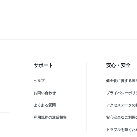
ホ充
軽量 残量表示 懐中電灯 便
パクト 残量表示 懐中電灯
量
全機種
利グッズ 旅行 出張 停電対
旅行 出張 停電対策 台風 地
示
出
策 台風 地震 災害 防災グッ
震 災害 防災グッズ
行
ズ iPhone/Android各種対応
iPhone/Android各種対応 ピ
災
機内持ち込み
ンク パープル ホワイト ブ
iP
ラック
サポート
安心・安全
ヘルプ
健全化に資する運
お問い合わせ
プライバシーポリ
よくある質問
アクセスデータの
利用規約の違反報告
安心安全なご利用
トラブルを防ぐた