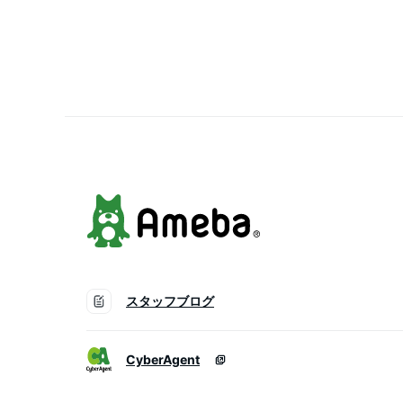
残量表示 懐中電灯 スマ
電器 iPhone/Android 
対応 機内持ち込み 旅行/
張/地震対策 お盆休み
スタッフブログ
CyberAgent