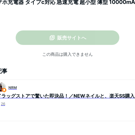
e スマホ充電器 タイプc対応 急速充電 超小型 薄型 10000m
 残量表示 懐中電灯 コンパクト 便利 旅行 出張 停電対策 防
d各機種対応
販売サイトへ
この商品は購入できません
記事
NRM
ドラッグストアで驚いた即決品！／NEWネイルと、楽天SS購入
26