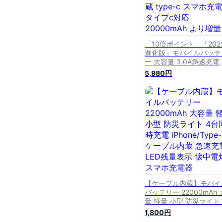
「10倍ポイント」「202
進化版」モバイルバッテ
ー 大容量 3.0A急速充電
55800mAh ケーブル内
5,980円
type-c スマホ充電器 
c対応 20000mAh より
残量表示 懐中電灯 便利
ズ 旅行 出張 停電対策 
グッズ iPhone/Androi
2023
【ケーブル内蔵】モバイ
バッテリー 22000mAh
量 軽量 小型 防災ライト 
台同時充電 iPhone/Type
1,800円
ケーブル内蔵 急速充電 L