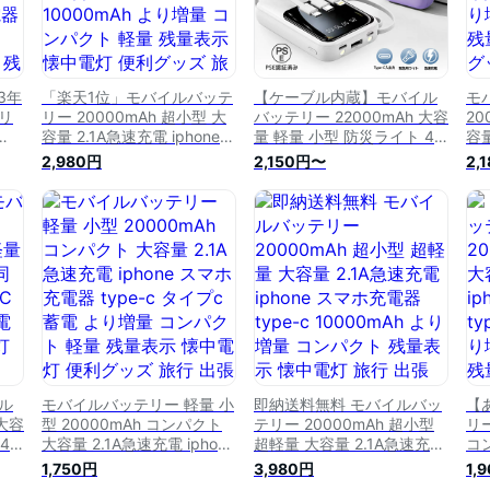
3年
「楽天1位」モバイルバッテ
【ケーブル内蔵】モバイル
モ
リ
リー 20000mAh 超小型 大
バッテリー 22000mAh 大容
20
容量 2.1A急速充電 iphone
量 軽量 小型 防災ライト 4
容量
蔵
スマホ充電器 type-c タイプ
台同時充電 iPhone/Type-C
スマ
2,980円
2,150円〜
2,
タイプ
c蓄電 10000mAh より増量
ケーブル内蔵 急速充電 LED
c
増量
コンパクト 軽量 残量表示
残量表示 懐中電灯 スマホ充
軽
グッ
懐中電灯 便利グッズ 旅行
電器 全機種対応 PSE認証 便
利
防災
出張 停電対策 台風 地震 災
利グッズ 旅行/出張/地震対
策
d対応
害 防災グッズ
策
ズ 
iPhone/Android各種対応
2023
ル
モバイルバッテリー 軽量 小
即納送料無料 モバイルバッ
【
 大容
型 20000mAh コンパクト
テリー 20000mAh 超小型
リー
4
大容量 2.1A急速充電 iphone
超軽量 大容量 2.1A急速充電
コン
-C
スマホ充電器 type-c タイプ
iphone スマホ充電器 type-
充電
1,750円
3,980円
1,
ED
c蓄電 より増量 コンパクト
c 10000mAh より増量 コン
ty