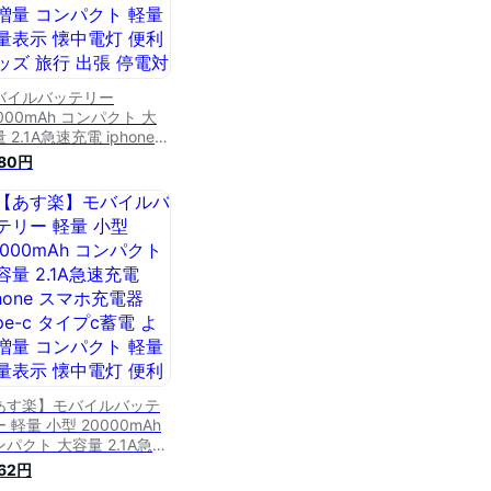
バイルバッテリー
000mAh コンパクト 大
 2.1A急速充電 iphone
ホ充電器 type-c タイプ
180円
蓄電 より増量 コンパクト
量 残量表示 懐中電灯 便
グッズ 旅行 出張 停電対
 台風 地震 災害 防災グッ
iPhone/Android各種対応
あす楽】モバイルバッテ
 軽量 小型 20000mAh
パクト 大容量 2.1A急速
 iphone スマホ充電器
962円
pe-c タイプc蓄電 より増