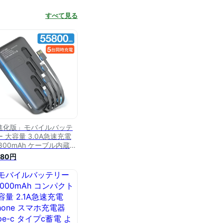
すべて見る
進化版」モバイルバッテ
 大容量 3.0A急速充電
800mAh ケーブル内蔵
pe-c スマホ充電器 タイプ
980円
応 残量表示 20000mAh
り増量 懐中電灯 便利グッ
 出張 旅行 停電対策 防災
ズ iPhone/Android対応
23