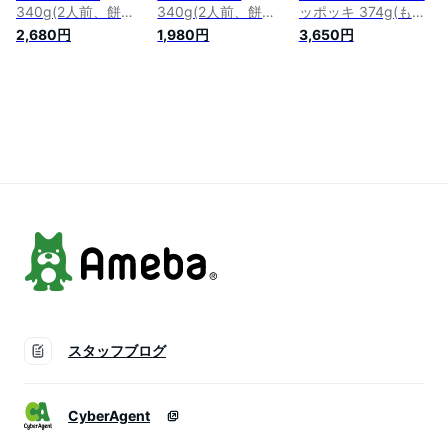
340g(2人前、餅
340g(2人前、餅
ッポッキ 374g(もち
200g、乾麵80g、粉
200g、乾麵80g、粉
200g、麺80g、ソー
2,680円
1,980円
3,650円
末ソース60g)×3袋
末ソース60g)×2袋セ
ス92g、乾燥ねぎ2g)
セット ドンウォン
ット ドンウォン ト
2-3人前×4袋セット
トッポキ おやつ 辛
ッポキ おやつ 辛い
ドンウォン トッポキ
い 韓国料理 東遠ジ
韓国料理 東遠ジャパ
おやつ 辛い 韓国料
ャパン らっぽっき
ン らっぽっき 東遠
理 東遠ジャパン ら
東遠 屋台風即席ラッ
屋台風即席ラッポッ
っぽっき 東遠 屋台
ポッキ ラポッキ コ
キ ラポッキ コスト
風即席ラッポッキ ラ
ストコ ラッポッキ
コ ラッポッキ
ポッキ コストコ ラ
costco コストコ
costco コストコ
ッポッキ
スタッフブログ
CyberAgent