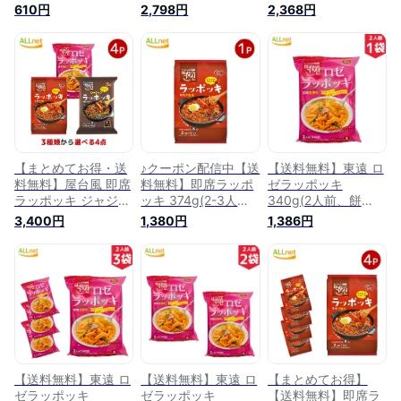
韓国料理 東遠ジャパ
ン ラッポッキ 3種類
ン ラッポッキ 3種類
610円
2,798円
2,368円
ン らっぽっき 東遠
から選べる3袋セッ
から選べる2袋セッ
屋台風即席ラッポッ
ト ドンウォン トッ
ト ドンウォン トッ
キ ラポッキ コスト
ポキ おやつ 辛い 韓
ポキ おやつ 辛い 韓
コ ラッポッキ
国料理 東遠ジャパン
国料理 東遠ジャパン
らっぽっき 東遠 屋
らっぽっき 東遠 屋
台風即席ラッポッキ
台風即席ラッポッキ
ラポッキ 2-3人
ラポッキ 2-3人
前/K16
前/K19
【まとめてお得・送
♪クーポン配信中【送
【送料無料】東遠 ロ
料無料】屋台風 即席
料無料】即席ラッポ
ゼラッポッキ
ラッポッキ ジャジャ
ッキ 374g(2-3人
340g(2人前、餅
ン ラッポッキ 3種類
前)×1袋 ドンウォン
200g、乾?80g、粉
3,400円
1,380円
1,386円
から選べる4袋セッ
トッポキ おやつ 辛
末ソース60g)×1袋
ト ドンウォン トッ
い 韓国料理 東遠ジ
ドンウォン トッポキ
ポキ おやつ 辛い 韓
ャパン らっぽっき
おやつ 辛い 韓国料
国料理 東遠ジャパン
東遠 屋台風即席ラッ
理 東遠ジャパン ら
らっぽっき 東遠 屋
ポッキ ラポッキ コ
っぽっき 東遠 屋台
台風即席ラッポッキ
ストコ ラッポッキ
風即席ラッポッキ ラ
ラポッキ 2-3人前
ポッキ コストコ ラ
ッポッキ
【送料無料】東遠 ロ
【送料無料】東遠 ロ
【まとめてお得】
ゼラッポッキ
ゼラッポッキ
【送料無料】即席ラ