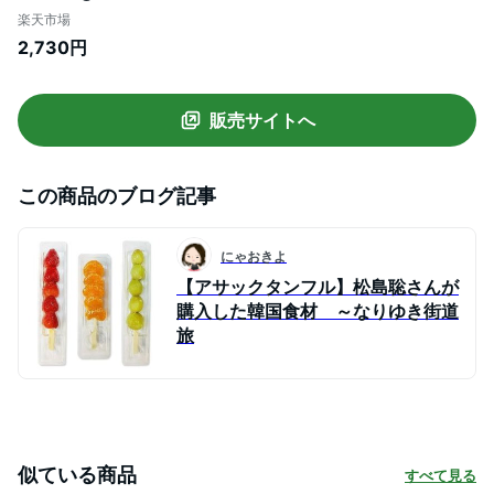
ッポキ おやつ 辛い 韓国料理 東遠ジャパン
楽天市場
らっぽっき 東遠 屋台風即席ラッポッキ ラ
2,730円
ポッキ コストコ ラッポッキ
販売サイトへ
この商品のブログ記事
にゃおきよ
【アサックタンフル】松島聡さんが
購入した韓国食材 ～なりゆき街道
旅
似ている商品
すべて見る