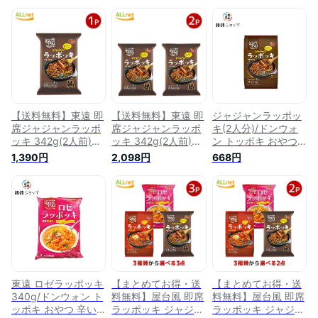
【送料無料】東遠 即
【送料無料】東遠 即
ジャジャンラッポッ
席ジャジャンラッポ
席ジャジャンラッポ
キ(2人分)/ドンウォ
ッキ 342g(2人前)×1
ッキ 342g(2人前)×2
ン トッポキ おやつ
袋 ドンウォン トッ
袋セット ドンウォン
辛い 韓国料理 東遠
1,390円
2,098円
668円
ポキ おやつ 辛い 韓
トッポキ おやつ 辛
ジャパン らっぽっき
国料理 東遠ジャパン
い 韓国料理 東遠ジ
東遠 屋台風即席ラッ
らっぽっき 東遠 屋
ャパン らっぽっき
ポッキ ラポッキ コ
台風即席ラッポッキ
東遠 屋台風即席ラッ
ストコ ラッポッキ
ラポッキ コストコ
ポッキ ラポッキ コ
（8801047416180）
ラッポッキ
ストコ ラッポッキ
/K13
東遠 ロゼラッポッキ
【まとめてお得・送
【まとめてお得・送
340g/ドンウォン ト
料無料】屋台風 即席
料無料】屋台風 即席
ッポキ おやつ 辛い
ラッポッキ ジャジャ
ラッポッキ ジャジャ