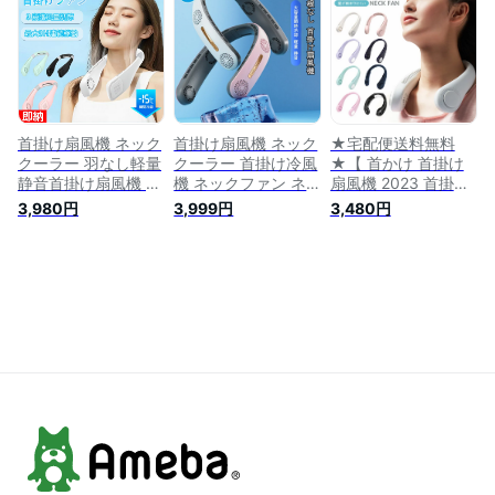
ータブル ハンズフリ
リー ネッククーラー
帯扇風機 首掛けクー
ー 3段階風量調節 ネ
首掛け ファン 暑さ
ラー 首掛けファン
ックファン 冷却プレ
対策 熱中症対策 キ
プレゼント ネック扇
ート 静音 小型 ミニ
ャンプ アウトドア
風機 首かけ 首掛け
扇風機 卓上扇風機
羽根なし ハンズフリ
360° USB充電式
ー 長時間 熱中症 暑
さ対策 扇風機
首掛け扇風機 ネック
首掛け扇風機 ネック
★宅配便送料無料
クーラー 羽なし軽量
クーラー 首掛け冷風
★【 首かけ 首掛け
静音首掛け扇風機 接
機 ネックファン ネ
扇風機 2023 首掛け
触涼感 最強 扇風機
ッククーラー 扇風機
扇風機 ハンズフリー
3,980円
3,999円
3,480円
首かけ 8h連続送風
首掛け 扇風機 首か
ファン 羽なし 羽根
首掛け 扇風機 ネッ
け 首かけ扇風機 羽
なし 羽根なし扇風機
クファン携帯3段階
なし ハンディファン
ハンディファン 首か
風量 USB充電
ポータブル ファン
け 首掛け 充電式 可
2000mAhハンディ
ハンディ 冷却プレー
愛い 静音 ハンディ
持ち運び 熱中症対策
ト 静音 羽根なし ハ
ハンズフリー ネック
ネックファン 卓上扇
ンズフリー 軽量 高
クーラー 首かけ扇風
風機 小型扇風機 携
品質 扇風機 大容量
機 首掛けファン】
帯扇風機 扇風機母の
瞬時冷却 熱中症対策
360度冷却 ネックバ
日ギフト
送料無料
ンドファン ss