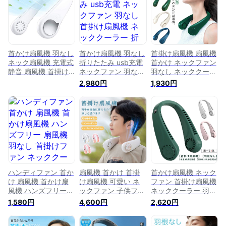
送】
扇風機 USB 充電式
扇風機 USB 充電式
ネックファン ミニ
ネックファン ミニ
ハンディ 夏
ハンディ 夏
首かけ扇風機 羽なし
首かけ扇風機 羽なし
首掛け扇風機 扇風機
ネック扇風機 充電式
折りたたみ usb充電
首かけ ネックファン
静音 扇風機 首掛け
ネックファン 羽なし
羽なし ネッククーラ
ポータブル扇風機 ネ
首掛け扇風機 ネック
ー オシャレ 軽い 携
2,980円
1,930円
ッククーラー 急速冷
クーラー 折り畳み
帯扇風機 冷却 熱中
却 ハンズフリーファ
おすすめ 軽量 ハン
症対策 ハンズフリー
ン USB充電式 熱中
ディ 扇風機 ネック
首掛け ハンディーフ
症対策 軽量 サンコ
クーラー 扇風機 首
ァン USB充電式 ネ
ーネッククーラー(ホ
かけ 羽なし 大人
ックファン ポータブ
ワイト)
usb充電 熱中症対策
ルファン 首かけ 3段
羽なし 大容量 送風
階風量調節
機 首掛けファン 3段
階風量調節
ハンディファン 首か
扇風機 首かけ 首掛
首かけ扇風機 ネック
け 扇風機 首かけ扇
け扇風機 可愛い ネ
ファン 首掛け扇風機
風機 ハンズフリー
ックファン 子供ファ
ネッククーラー 羽な
扇風機 羽なし 首掛
ン 子供ネックファン
し扇風機 静音 風力3
1,580円
4,600円
2,620円
けファン ネッククー
羽なし 携帯 扇風機
段階調整 軽量
ラー 軽量 扇風機 ポ
usb 充電式 ハンズフ
2000mAh 充電式 携