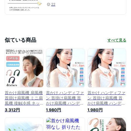
22
似ている商品
すべて見る
首かけ扇風機 扇風機
首かけ ハンディファ
首かけ ハンディファ
首掛け扇風機 ミニ扇
ン 首掛け扇風機 首
ン 首掛け扇風機 首
風機 接触冷感 ネッ
かけ扇風機 ハンディ
かけ扇風機 ハンディ
ククーラー 首掛けフ
ファン 羽なし 扇風
ファン 羽なし 扇風
3,312円
1,980円
1,980円
ァン ネックファン
機 ハンズフリー ポ
機 ハンズフリー ポ
羽なし 軽量 静音 卓
ータブル 扇風機 ダ
ータブル 扇風機 ダ
上扇風機 USB充電式
ブルファン 携帯 持
ブルファン 携帯 持
熱中症対策【翌日発
ち運び ヘッドホン型
ち運び ヘッドホン型