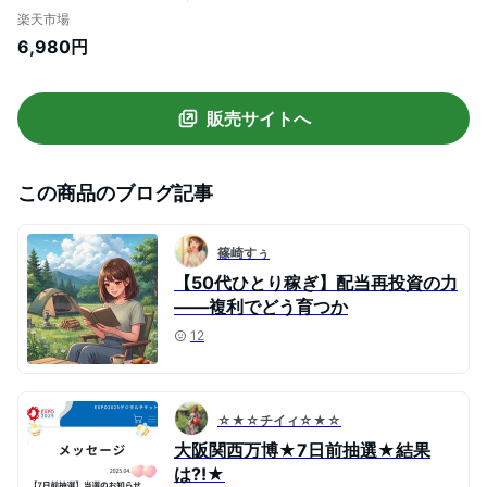
クファン ネッククーラー 持ち運びに便利
楽天市場
USB充電式 ネッククーラー 扇風機 首掛け
6,980円
首かけ扇風機 羽なし ハンディファン ネッ
クファン ハンディ扇風機 usb 充電 熱中症
対策
販売サイトへ
この商品のブログ記事
篠崎すぅ
【50代ひとり稼ぎ】配当再投資の力
——複利でどう育つか
12
☆★☆チイィ☆★☆
大阪関西万博★7日前抽選★結果
は?!★