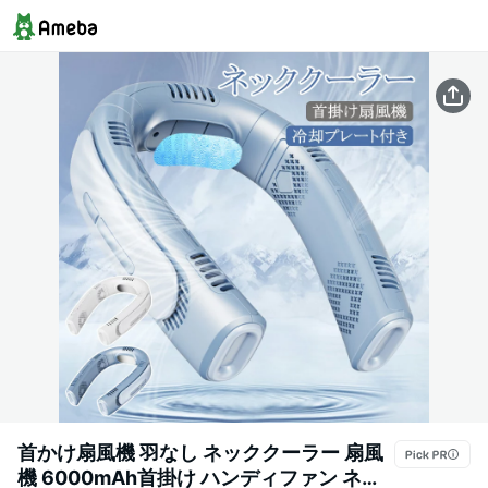
首かけ扇風機 羽なし ネッククーラー 扇風
機 6000mAh首掛け ハンディファン ネッ