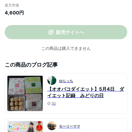
個選べる 和讃盆くっきぃ [ 和三盆糖使用
楽天市場
スイーツ お菓子 詰め合わせ かわいい プレ
4,600円
ゼント ギフト お取り寄せ 和三盆クッキー
焼き菓子 お中元 御中元 2023 ]
販売サイトへ
この商品は購入できません
この商品のブログ記事
ゆらっち
【オオバコダイエット】5月4日 ダ
イエット記録 みどりの日
50
モーリーママ