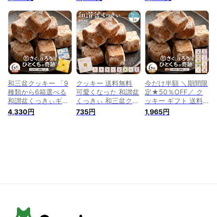
新食感スイーツ】 9
料無料 [ 和三盆菓子
用 9種から6個選べ
種から6個選べる 和
和三盆スイーツ 高級
る 讃岐 和三盆くっ
讃盆くっきぃ [ 高級
クッキー お取り寄せ
きぃ スイーツ お礼
砂糖 和三盆糖使用
プチギフト ギフト ]
プチギフト お取り寄
スイーツ お菓子 か
せスイーツ 子供 お
わいい プレゼント
取り寄せグルメ
プチギフト お取り寄
せ 和三盆クッキー
焼き菓子 ] 楽天スー
パーSALE セール
和三盆クッキー 「9
クッキー 送料無料
今だけ半額 ＼期間限
種類から6箱選べる
可愛くなった 和讃盆
定★50％OFF／ ク
和讃盆くっきぃギフ
くっきぃ 和三盆クッ
ッキー ギフト 送料
トセット」 送料無料
キー 讃岐和三盆糖使
無料 【さくホロッ優
4,330円
735円
1,965円
[ 和三盆菓子 和三盆
用 9種から1個選べる
しい新食感スイー
スイーツ 日本伝統菓
讃岐 和三盆くっきぃ
ツ】 9種から6個選
子 高級クッキー お
スイーツ お試し プ
べる 和讃盆くっきぃ
取り寄せ プチギフト
チギフト お取り寄せ
[ 高級砂糖 和三盆糖
ギフト ]
スイーツ 子供 お取
使用 スイーツ プレ
り寄せグルメ
ゼント 和三盆クッキ
ー 焼き菓子 和三盆 ]
楽天スーパーSALE