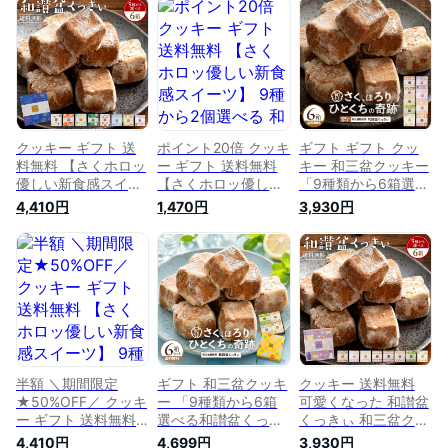
高級砂糖 和三盆糖使
[ 高級砂糖 和三盆糖
高級砂糖 和三盆糖使
用 お菓子 詰め合わ
使用 スイーツ お菓
用 お菓子 詰め合わ
せ かわいい プレゼ
子 詰め合わせ かわ
せ かわいい お返し
ント 和三盆クッキー
いい お返し プレゼ
プレゼント プチギフ
焼き菓子 和三盆 ]
ント プチギフト お
ト お取り寄せ スイ
取り寄せ 和三盆クッ
ーツ 和三盆クッキー
キー 焼き菓子 和三
焼き菓子 和三盆 ]
盆 お取り寄せグルメ
子供 ]
クッキー ギフト 送
ポイント20倍 クッキ
ギフト ギフト クッ
料無料 【さくホロッ
ー ギフト 送料無料
キー 和三盆クッキー
優しい新食感スイー
【さくホロッ優しい
「9種類から6箱選べ
ツ】 9種から6個選
新食感スイーツ】 9
る和讃盆くっきぃセ
4,410円
1,470円
3,930円
べる 和讃盆くっきぃ
種から2個選べる 和
ット」 送料無料 [ 和
[ 高級砂糖 和三盆糖
讃盆くっきぃ [ 高級
三盆菓子 和三盆 ク
使用 スイーツ お菓
砂糖 和三盆糖使用
ッキー お取り寄せ
子 詰め合わせ プレ
スイーツ お菓子 か
ギフト プチギフト
ゼント プチギフト
わいい プレゼント
贈り物 詰め合わせ
和三盆クッキー 焼き
プチギフト お取り寄
焼き菓子 ]
菓子 和三盆 ]
せ 和三盆クッキー
焼き菓子 セット 和
三盆 お取り寄せグル
メ 子供 ]
半額 ＼期間限定
ギフト 和三盆クッキ
クッキー 送料無料
★50%OFF／ クッキ
ー 「9種類から6箱
可愛くなった 和讃盆
ー ギフト 送料無料
選べる和讃盆くっき
くっきぃ 和三盆クッ
【さくホロッ優しい
ぃギフトセット」 送
キー 讃岐和三盆糖使
4,410円
4,699円
3,930円