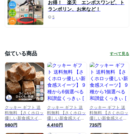
お得！ 楽天 エンボスワンピ、ト
ランポリン、お米など！
5
似ている商品
すべて見る
クッキー ギフト 送
クッキー ギフト 送
クッキー ギフト 送
料無料 【さくホロッ
料無料 【さくホロッ
料無料 【さくホロッ
優しい新食感スイー
優しい新食感スイー
優しい新食感スイー
ツ】 9種から1個選べ
ツ】 9種から6個選
ツ】 9種から1個選べ
980円
4,410円
735円
る 和讃盆くっきぃ [
べる 和讃盆くっきぃ
る 和讃盆くっきぃ [