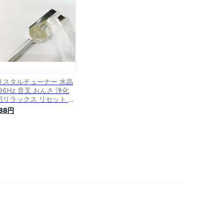
リスタルチューナー 水晶
96Hz 音叉 おんさ 浄化
想リラックス リセット 浄
グッズ インテリア 天然石
888円
ンテリア 置物 ヒーリング
ューナー パワーストーン
晶ポイント 4096