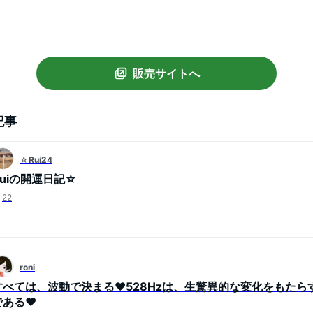
販売サイトへ
記事
☆Rui24
Ruiの開運日記☆
22
roni
すべては、波動で決まる♥528Hzは、生驚異的な変化をもたら
である♥