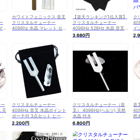
ホワイトフェニックス 音叉
【楽天ランキング1位入賞】
ク
ヒー
クリスタルチューナー
クリスタルチューナー
40
マ
4096hz 水晶 マレット セッ
4096Hz 528Hz 水晶 音叉
イ
ト ヒーリング (ゴールド)
ヒーリング チューニング セ
ー
3,680円
2,
ット (4096Hz＆528Hz)
ー
晶
ー
父
ナー
クリスタルチューナー
クリスタルチューナー（音
音
 天
4096Hz 音叉 水晶ポイント
叉） 4096Hz(ヘルツ) 天然
40
セッ
ポーチ付 3点セット ヒーリ
水晶 付き
然
ング 癒し 浄化 音の浄化 ク
ト
2,200円
6,800円
リスタルヒーリング チュー
ナー 水晶 原石 結晶