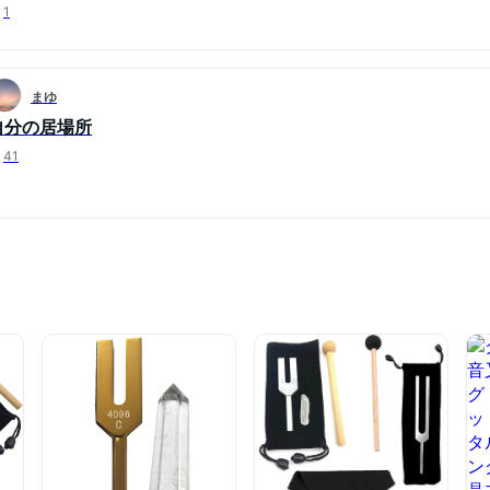
1
まゆ
自分の居場所
41