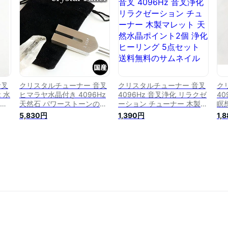
音叉
クリスタルチューナー 音叉
クリスタルチューナー 音叉
ク
 水
ヒマラヤ水晶付き 4096Hz
4096Hz 音叉浄化 リラクゼ
40
周波
天然石 パワーストーンの浄
ーション チューナー 木製マ
瞑
化用に 瞑想 ヨガ等に ヒー
レット 天然水晶ポイント2
化
5,830円
1,390円
1,
リンググッズ クリスタル チ
個 浄化ヒーリング 5点セッ
イ
ューナー 音叉 国産 水晶ポ
ト 送料無料
チ
イント付き
水