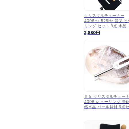
クリスタルチューナー
4096Hz 528Hz 音叉 
リング セット 8点 水晶 
レット
2,880円
音叉 クリスタルチュー
4096hz ヒーリング 浄化
然水晶 パール貝付 6点
ト 水晶