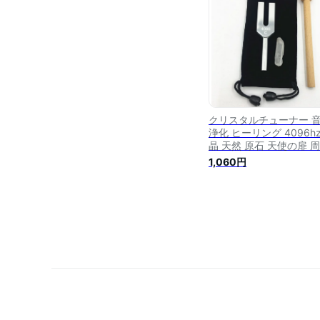
クリスタルチューナー 
浄化 ヒーリング 4096hz
晶 天然 原石 天使の扉 
数 クリスタル
1,060円