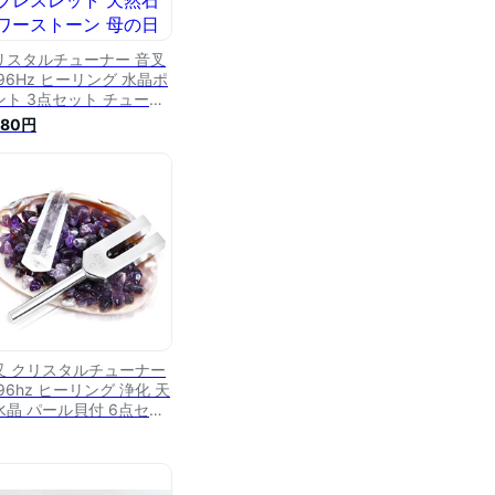
リスタルチューナー 音叉
96Hz ヒーリング 水晶ポ
ント 3点セット チューナ
 クリスタルヒーリング ヒ
980円
リングチューナー 音叉 水
ブレスレット 天然石 パワ
ストーン 母の日 ギフト
の日
叉 クリスタルチューナー
96hz ヒーリング 浄化 天
水晶 パール貝付 6点セッ
 アメジスト