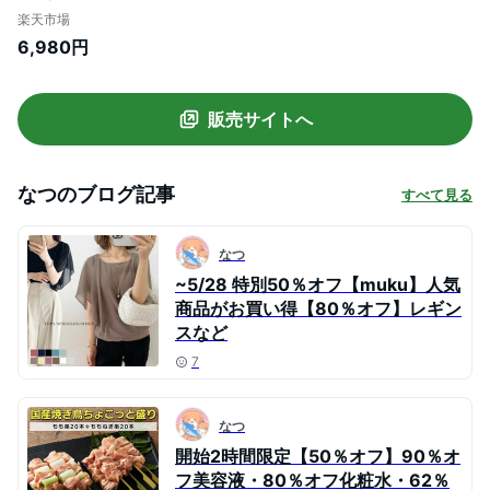
い たっぷり涙袋に うるみぷらす する美容
楽天市場
液
6,980円
販売サイトへ
なつ
のブログ記事
すべて見る
なつ
~5/28 特別50％オフ【muku】人気
商品がお買い得【80％オフ】レギン
スなど
7
なつ
開始2時間限定【50％オフ】90％オ
フ美容液・80％オフ化粧水・62％