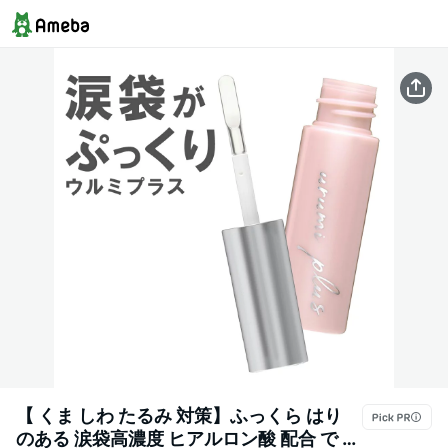
【 くま しわ たるみ 対策】ふっくら はり
のある 涙袋高濃度 ヒアルロン酸 配合 で 潤