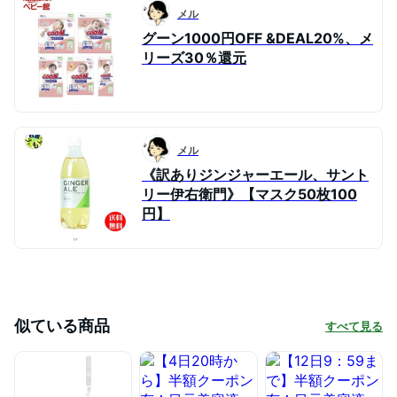
メル
グーン1000円OFF &DEAL20%、メ
リーズ30％還元
メル
《訳ありジンジャーエール、サント
リー伊右衛門》【マスク50枚100
円】
似ている商品
すべて見る