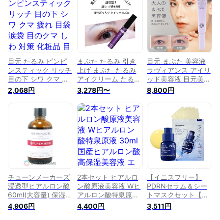
色 無香料 シワ たる
ン酸 日本製 化粧品
配合 美容 健康
み ハリ ギフト対応
高濃度 ほうれい線
可
毛穴 開き 目元 シワ
クマ 毛穴ケア 50代
まぶた ハリ ツヤ 香
料 着色料 界面活性
剤 不使用 潤い
目元 たるみ ピンピ
まぶた たるみ 引き
目元 まぶた 美容液
ンスティック リッチ
上げ まぶた たるみ
ラヴィアンス アイリ
目の下 シワ クマ 疲
アイクリーム たるみ
ッド美容液 目元美容
れ 目袋 涙袋 目のク
まぶた専用ジェル ア
液 目の下 目尻 二重
2,068円
3,278円〜
8,800円
マ しわ 対策 化粧品
イジェル 目元 まぶ
たるみ クマ ハリ シ
目 周り 目元
た 美容液 セラミド
ワ 保湿 引き上げ 潤
ヒアルロン酸 目尻
い 機能性ペプチド
二重 たるみ クマ ハ
アイリス ナイアシン
リ シワ 保湿 引き上
アミド コラーゲン
げ 潤い 重いまぶた
セラミド ヒアルロン
まぶた 引上げ 目元
酸 無添加 リフトア
ぱっちり クイックま
ップ
ぶた
チューンメーカーズ
2本セット ヒアルロ
【イニスフリー】
浸透型ヒアルロン酸
ン酸原液美容液 Wヒ
PDRNセラム＆シー
60ml(大容量) 保湿
アルロン酸特泉原液
トマスクセット【正
乾燥 高濃度 原液 乳
30ml 国産ヒアルロ
規品】[美容液+ゲル
4,906円
4,400円
3,511円
酸菌 誘導体 ハリ ツ
ン酸 高保湿美容液
マスク]ハリ 高密着