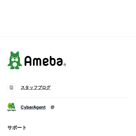
ヤ たるみ うるおい
エイジングケア 化粧
パック 濃密美容液
潤い 弾力 美容液 30
品 乾燥 潤い 日本製
集中ケア レチノール
代 40代 50代
無着色 無香料 シワ
PDRN ナイアシンア
たるみハ リ ギフト
ミド ペプチド ヒア
対応可
ルロン酸 セラミド
高濃度 潤い 弾力 ふ
っくら肌 毛穴引き締
め たるみ キメ 乾燥
ツヤ 敏感肌 韓国コ
スメ エイジングケア
低刺激
スタッフブログ
CyberAgent
サポート