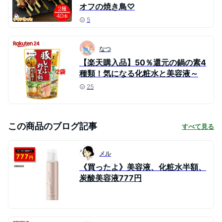
オフの焼き鳥♡
5
なつ
【楽天購入品】50％還元の鍋の素4
種類！気になる化粧水と美容液～
25
この商品のブログ記事
すべて見る
メル
《買ったよ》美容液、化粧水半額、
炭酸美容液777円