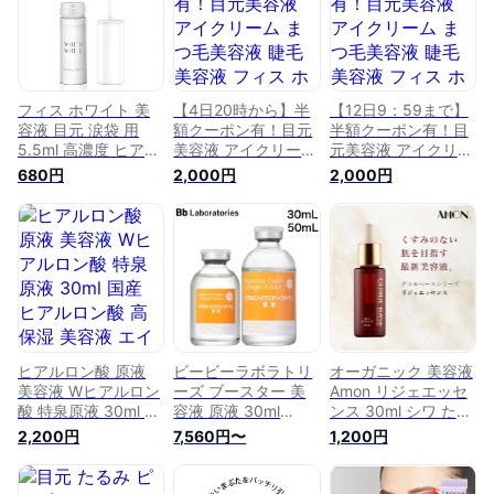
フィス ホワイト 美
【4日20時から】半
【12日9：59まで】
容液 目元 涙袋 用
額クーポン有！目元
半額クーポン有！目
5.5ml 高濃度 ヒアル
美容液 アイクリーム
元美容液 アイクリー
ロン酸 プラセンタ
まつ毛美容液 睫毛美
ム まつ毛美容液 睫
680円
2,000円
2,000円
コラーゲン 配合 保
容液 フィス ホワイ
毛美容液 フィス ホ
湿 低刺激
ト 涙袋 美容液 「 ヒ
ワイト 涙袋 美容液
アルロン酸 無添加
「 ヒアルロン酸 無
美容液 で たっぷり
添加 美容液 で たっ
保湿 睫毛 まつ毛 ま
ぷり 保湿 睫毛 まつ
つげ 」「 くま ・ た
毛 まつげ 」「 くま
るみ ・ シワ 対策」
・ たるみ ・ シワ 対
5.5mlWHITH WHITE
策」 5.5mlWHITH
WHITE
ヒアルロン酸 原液
ビービーラボラトリ
オーガニック 美容液
美容液 Wヒアルロン
ーズ ブースター 美
Amon リジェエッセ
酸 特泉原液 30ml 国
容液 原液 30ml
ンス 30ml シワ たる
産 ヒアルロン酸 高
50ml 毛穴引き締め
み ハリ くすみ 対策
2,200円
7,560円〜
1,200円
保湿 美容液 エイジ
たるみ毛穴 目の下の
用 加水分解 コラー
ングケア 化粧品 乾
たるみ エラスチン
ゲン ヒアルロン酸
燥 潤い 日本製 無着
コラーゲン ヒアルロ
16種の 植物エキス