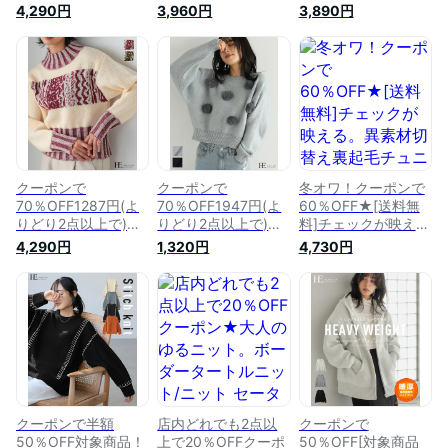
2点セット。ニット
い。異素材チェック
プス チェックシャツ
4,290円
3,960円
3,890円
ポンチョ＆カットソ
切替ワンピース/ワン
カーディガン セータ
ーセット/ポンチョ
ピース ワンピ チェ
ー オーバーサイズ
ニット カットソー
ック 裏起毛 レディ
体型カバー ゆったり
レイヤード レディー
ース 異素材 あった
柄ニット チェック柄
ス トップス 体型カ
か ゆったり 大きい
ジャガード ボリュー
バー ゆったり 大き
サイズ 体型カバー
ム袖 起毛 モヘアラ
いサイズ[メール便不
[メール便不可]
イク カジュアル ト
可]
レンド ゆったり 防
寒 暖か 秋冬 春 秋 冬
クーポンで
クーポンで
冬オワ！クーポンで
70％OFF1287円(よ
70％OFF1947円(よ
60％OFF★[送料無
りどり2点以上で)大
りどり2点以上で)ふ
料]チェックが映え
人の柄ニット。デジ
わふわとしたファー
る。異素材切替え裏
4,290円
1,320円
4,730円
タル柄ハイネックニ
を飾り付け。ファー
起毛チュニック/トッ
ット/ニット セータ
ポンポン付きニット/
プス プルオーバー
ー 柄ニット ハイネ
ニット セーター ポ
チュニック 裏起毛
ック レディース ト
ンポン ファー レデ
レディース チェック
ップス ショート丈
ィース トップス ク
異素材 配色 あった
リブ 配色 ゆったり
ロップド丈 ゆったり
か 体型カバー チュ
大きいサイズ[メール
大きいサイズ 体型カ
ニック丈 ゆったり
便不可]
バー[メール便不可]
大きいサイズ[メール
便不可]
クーポンで半額
店内どれでも2点以
クーポンで
50％OFF対象商品！
上で20％OFFクーポ
50％OFF[対象商品