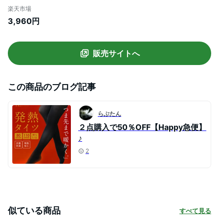
柄起毛ニット/ニット セーター チェック ジ
楽天市場
ャガード レディース トップス あったか 起
3,960円
毛 体型カバー ゆったり 大きいサイズ[メー
ル便不可]
販売サイトへ
この商品のブログ記事
らぶたん
２点購入で50％OFF【Happy急便】
♪
2
似ている商品
すべて見る