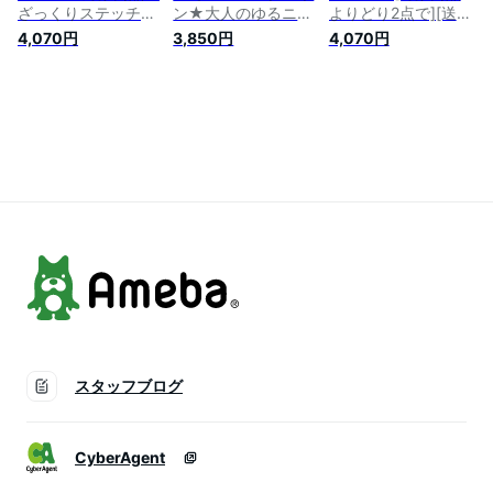
ざっくりステッチが
ン★大人のゆるニッ
よりどり2点で][送料
映える。配色ブラン
ト。ボーダータート
無料]これ一枚でぬく
4,070円
3,850円
4,070円
ケットニット/ニット
ルニット/ニット セ
もり続く。HEAVY
セーター 配色 ワッ
ーター ボーダー タ
WEIGHT SWEAT 裏
フル レディース ト
ートル レディース
起毛BIGジップアッ
ップス プルオーバー
トップス ゆったり
プパーカー/パーカー
体型カバー ゆったり
大きいサイズ 体型カ
スウェット 裏起毛
大きいサイズ[メール
バー[メール便不可]
防寒 レディース ト
便不可]
ップス フード あっ
たか ゆったり[メー
ル便不可]
スタッフブログ
CyberAgent