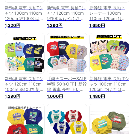
新幹線 電車 長袖Tシ
新幹線 電車 長袖Tシ
新幹線 電車 長袖ト
ャツ 100cm 110cm
ャツ 120cm 110cm
レーナー 100cm
120cm 綿100% はや
綿100% はやぶさ こ
110cm 120cm はや
ぶさ こまち かがや
まち かがやき のぞ
ぶさ こまち かがや
1,320円
1,290円
1,650円
き のぞみ ドクター
み ドクターイエロー
き ドクターイエロー
イエロー 総柄 子供
子供服 男の子 秋 冬
総柄 集合 裏毛 子供
服 男の子 秋 冬 春 プ
春 プラレール トミ
服 男の子 秋 冬 プラ
ラレール トミカ 服
カ 服 乗り物 かっこ
レール トミカ トッ
乗り物 かっこいい
いい トップス ボー
プス プリント トレ
トップス ボーイズ
イズ キッズ 男児 キ
イン のぞみ キッズ
キッズ 男児
ッズ
鉄道
新幹線 電車 長袖Tシ
【楽天スーパーSALE
新幹線 電車 長袖 Tシ
ャツ 120cm 110cm
半額 50％OFF】新幹
ャツ 100cm 110cm
100cm 綿100% 新型
線 電車 長袖 トレー
120cm つばさ はや
つばさ はやぶさ こ
ナー 100cm 110cm
ぶさ こまち かがや
1,290円
1,000円
1,480円
まち かがやき のぞ
120cm つばさ はや
き ドクターイエロー
み ドクターイエロー
ぶさ こまち かがや
総柄 集合 ロンT カッ
子供服 男の子 秋 冬
き ドクターイエロー
トソー 子供服 男の
春 プラレール トミ
新型 総柄 集合 裏毛
子 秋 冬 春 プラレー
カ 服 乗り物 かっこ
子供服 男の子 秋 冬
ル トップス 通園 通
いい トップス ボー
プラレール トミカ
学 おでかけ プチプ
イズ キッズ 男児 キ
トップス ボーイズ
ラ ボーイズ キッズ