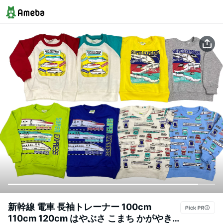
新幹線 電車 長袖トレーナー 100cm
110cm 120cm はやぶさ こまち かがやき