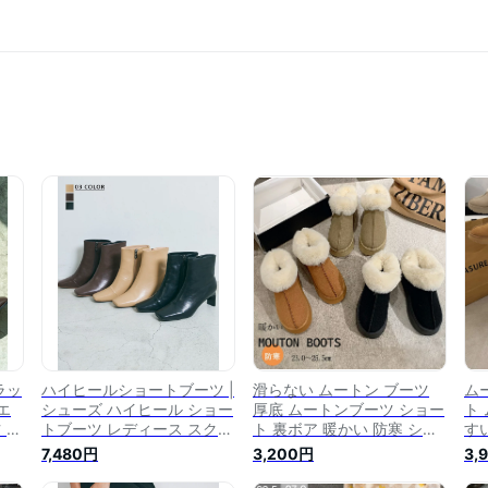
ラッ
ハイヒールショートブーツ |
滑らない ムートン ブーツ
ム
エ
シューズ ハイヒール ショー
厚底 ムートンブーツ ショー
ト
 ブ
トブーツ レディース スクエ
ト 裏ボア 暖かい 防寒 ショ
す
ショ
アトゥ ブーティ 歩きやすい
ートブーツ レディース 歩き
ブ
7,480円
3,200円
3,
靴
ヒール スクエアショートブ
やすい 疲れない 厚底ブーツ
シ
ブラ
ーツ ブラック ブラウン ベ
黒 大きいサイズ スノーブー
ヒ