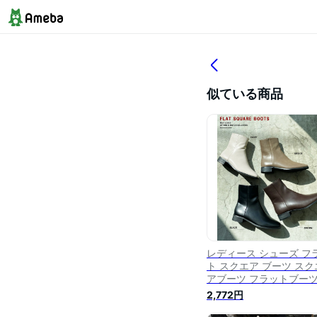
似ている商品
レディース シューズ フ
ト スクエア ブーツ スク
アブーツ フラットブーツ
ーティ フェイクレザー 
2,772円
ートブーツ ローヒール 
歩きやすい 疲れにくい 