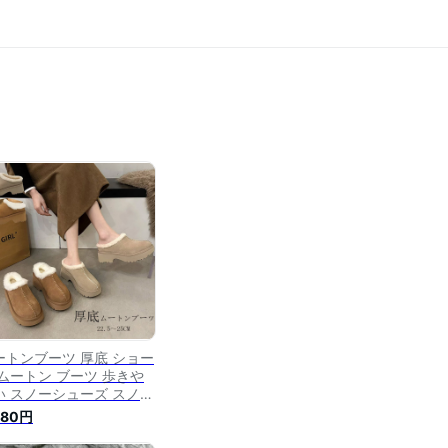
ートンブーツ 厚底 ショー
 ムートン ブーツ 歩きや
い スノーシューズ スノー
ーツ 滑り止め 滑らない
980円
ョートブーツ パンプス 太
ール シューズ 防寒 履き