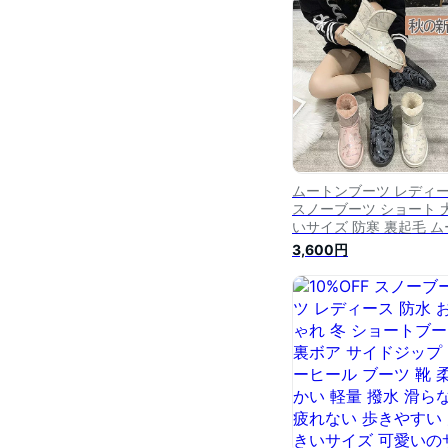
ウン ブラック アイボリ
グレージュ BASEMENT
online(ベースメントオ
イン)｜【宅配便】soku
ムートンブーツ レディ
スノーブーツ ショート 
いサイズ 防寒 裏起毛 ム
トン ショートブーツ シ
3,600円
ズ 暖か 歩きやすい 防寒
靴 ボア ファーブーツ 痛
ない 通学 通勤 疲れない
ジュアル 冬 22.5~25