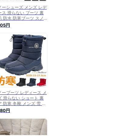
ノーシューズ メンズ レデ
ース 滑らない ブーツ 裏
毛 防水 防寒ブーツ スノ
ブーツ メンズ ブーツ レ
205円
ィース ムートンブーツ 冬
ボア アウトドア 大きいサ
ズ ウインター おしゃれ
ラック 防寒靴 軽量 歩き
すい 疲れない
ノーブーツ レディース メ
ズ 滑らない ショート 裏
 防寒 冬靴 メンズ 雪 北
道 大きい 大きいサイズ
980円
滑 安全 暖か 滑り止め 滑
にくい 歩きやすい 裏起毛
ボア 冬 冬 アウトドアシ
ーズ トレッキング マウン