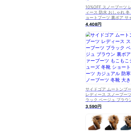
10%OFF スノーブーツ 
ィース 防水 おしゃれ 冬
ョートブーツ 裏ボア サ
ジップ ローヒール ブー
4,408円
靴 柔らかい 軽量 撥水 
ない 疲れない 歩きやす
大きいサイズ 可愛い
サイドゴア ムートンブ
レディース スノーブーツ
ラック ベージュ ブラウ
裏ボア ファーブーツ も
3,590円
こシューズ 冬靴 ショー
ーツ カジュアル 防寒 ス
ーブーツ 冬靴 大きいサ
痛くない 歩きやすい ス