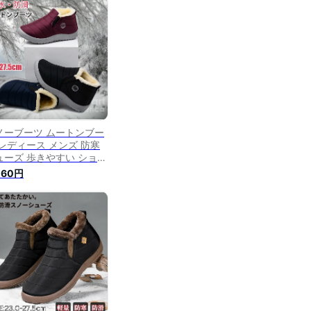
すい 安定感 スエード あ
たか 内ボア ファー 大き
サイズ 冬 レディース靴
れない ボア カジュアル
ノーブーツ ムートンブー
 レディース メンズ 防寒
ューズ 歩きやすい ショー
ブーツ シニア 高齢者 お
060円
寄り 老人 裏ボア 撥水 軽
 滑り止め 雪遊び 冬 暖か
 雪用 雪対策 履きやすい
れにくい 柔らかい 通勤
行 大きいサイズ