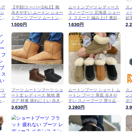
レデ
【半額!スーパーSALE】靴
ムートンブーツ レディース
ス
 シ
歩きやすい ムートン ショー
スノーブーツ 北海道 ショー
ィ
イド
トブーツ ブーツ ムートンブ
ト スエード 編み上げ 裏起
起
ツ
ーツ 厚底 滑らない 疲れな
毛 秋 冬 秋冬 黒 グレー 大き
ー
1,500円
1,630円
2,
滑ら
い レディース ブーツ ボア
いサイズ アンクルブーツ シ
デ
い
ルームシューズ 滑り止め カ
ョート丈 おしゃれ ショート
裏
ジュアル 裏ボア ぺたんこ
ブーツ ブーツ 防寒 防滑 雪
イ
冬 ショート スノーブーツ
靴 ボア 内ボア ムートン 極
ブ
あったか
暖 紐
や
ーツ
ブーツ ムートンブーツ ショ
ムートンブーツ ショート ム
ス
 ブ
ート丈 レディース 無地 裏
ートン ブーツ 厚底 歩きや
ン
ン
ボア 軽量 疲れにくい 歩き
すい スノーブーツ 滑り止め
ボア
こも
やすい 冬 カジュアル PATY
滑らない ショートブーツ 靴
海
3,630円
3,280円
3,
トブ
パティ
疲れない レディース ブーツ
防
ノ
ボア ルームシューズ あった
り
イズ
か カジュアル 裏ボア ぺた
裏
ノー
んこ 冬 20代 30代 40代
ュ