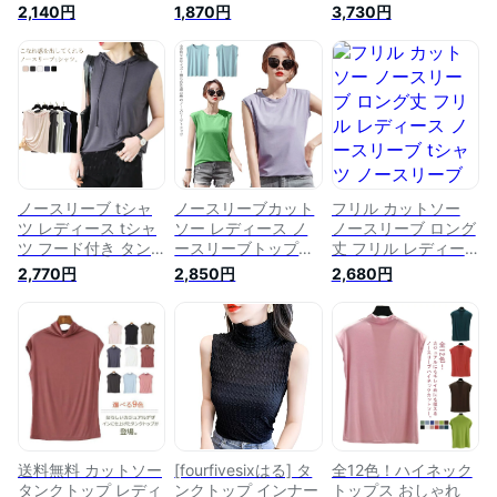
ハイネック カットソ
ノースリーブ タート
100 カットソー トッ
2,140円
1,870円
3,730円
ー トップス Tシャツ
ルネック Tシャツ ノ
プス Tシャツ レディ
トップス 重ね着 レ
ースリーブTシャツ
ース ノースリーブト
イヤード 大きいサイ
インナー 無地 薄手
ップス ハイネックカ
ズ シンプル 夏 春夏
ストレッチ 伸縮性
ットソー 薄手 シン
無地 伸縮性 おしゃ
トップス プルオーバ
プル 無地 おしゃれ
れ
ー 春 夏 春新作
送料無料
ノースリーブ tシャ
ノースリーブカット
フリル カットソー
ツ レディース tシャ
ソー レディース ノ
ノースリーブ ロング
ツ フード付き タン
ースリーブトップス
丈 フリル レディー
クトップ ストレッチ
ノースリーブtシャツ
ス ノースリーブ tシ
2,770円
2,850円
2,680円
薄手 クルーネック
カットソー トップス
ャツ ノースリーブト
トップス カットソー
ラウンドネック 無地
ップス ノースリーブ
ノースリーブ 無地T
綿 コットン 送料無
チュニックTシャツ
シャツ 大きいサイズ
料 夏
タンクトップ トップ
おしゃれ ゆったり
ス レディース レイ
シンプル カジュアル
ヤード 重ね着 ノー
春夏 夏服 送料無料
スリ 肩タック カッ
トソー 大きいサイズ
送料無料 カットソー
[fourfivesixはる] タ
全12色！ハイネック
タンクトップ レディ
ンクトップ インナー
トップス おしゃれ