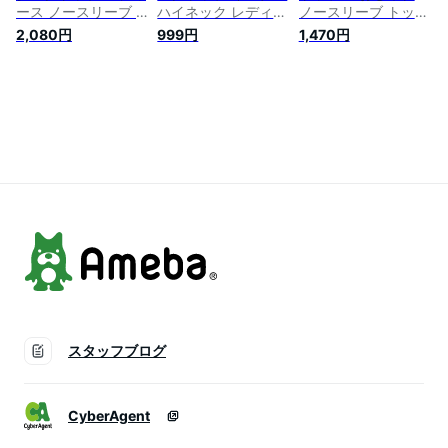
ース ノースリーブ T
ハイネック レディー
ノースリーブ トップ
シャツ トップス フ
ス ノースリーブ イ
ス シンプル ハイネ
2,080円
999円
1,470円
レンチスリーブ ハイ
ンナー カットソー
ック tシャツ フレン
ネック タートルネッ
タートルネック 薄手
チスリーブ 送料無料
ク ノースリーブカッ
伸縮性無地 トップス
無地 薄手 秋 大きサ
トソー 薄手 無地 ス
ノースリーブ Tシャ
イズ 夏 カットソー
トレッチ 重ね着 レ
ツ 無地 重ね着 (XL,
イヤード お洒落 キ
002タイプ ブラック)
レイめ カジュアル
シンプル 春夏
スタッフブログ
CyberAgent