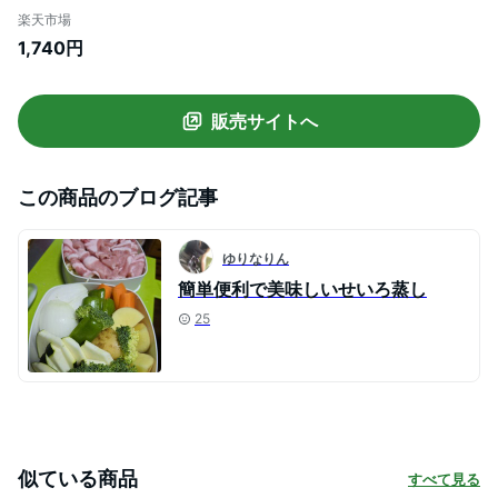
ツ ノースリーブカットソー トップス タン
楽天市場
クトップ 薄手 ストレッチ 伸縮性 シンプル
1,740円
無地 夏 インナー 大きサイズ ドレープ 送料
無料
販売サイトへ
この商品のブログ記事
ゆりなりん
簡単便利で美味しいせいろ蒸し
25
似ている商品
すべて見る