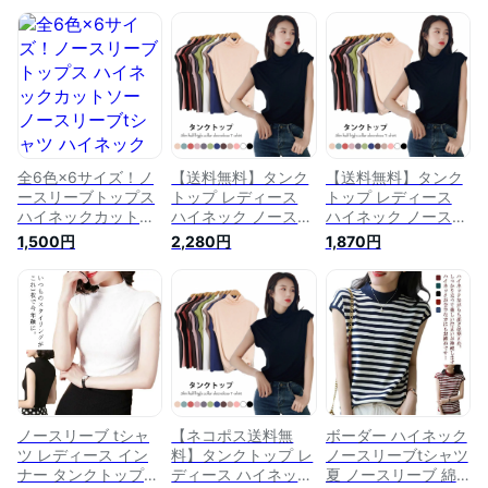
全6色×6サイズ！ノ
【送料無料】タンク
【送料無料】タンク
ースリーブトップス
トップ レディース
トップ レディース
ハイネックカットソ
ハイネック ノースリ
ハイネック ノースリ
ー ノースリーブtシ
ーブ タートルネック
ーブ タートルネック
1,500円
2,280円
1,870円
ャツ ハイネック ノ
Tシャツ ノースリー
Tシャツ ノースリー
ースリーブ カットソ
ブTシャツ インナー
ブTシャツ インナー
ー トップス Tシャツ
無地 薄手 ストレッ
無地 薄手 ストレッ
レディース シンプル
チ 伸縮性 トップス
チ 伸縮性 トップス
ベーシック 無地 お
プルオーバー 春 夏
プルオーバー 春 夏
しゃれ 女性 伸縮性
春新作
春新作
夏 春夏
ノースリーブ tシャ
【ネコポス送料無
ボーダー ハイネック
ツ レディース イン
料】タンクトップ レ
ノースリーブtシャツ
ナー タンクトップ
ディース ハイネック
夏 ノースリーブ 綿