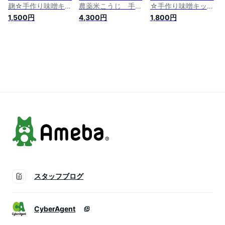
麹☆手作り味噌キッ
農薬米こうじ 手作
☆手作り味噌キット
ト1.2kg上がり★レ
り減塩みそ≫特上米
1.2kg上がり★レシ
1,500円
4,300円
1,800円
シピ付き★《容器付
麹手作り味噌セット
ピ付き★《容器付
き》１セット
3kg上がり★レシピ
き》１セット
付き★塩加減が選べ
る《タル付き》1セッ
ト
スタッフブログ
CyberAgent