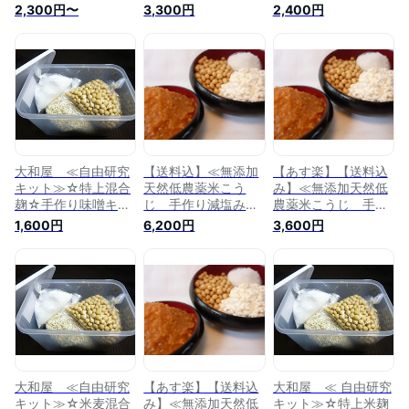
り減塩みそ≫米麹／
大麦こうじ 手作り
麦こうじ 手作り減
2,300円〜
3,300円
2,400円
麦麹選べる手作り味
減塩みそ≫特上混合
塩みそ≫米麹／麦麹
噌キット1.2kg上がり
麹手作り味噌セット
選べる手作り味噌キ
★レシピ付き★《容
3kg上がり★レシピ
ット1.2kg上がり★
器無し》1セット◇
付き★塩加減が選べ
レシピ付き★《容器
ポスト投函◇◆配送
る《タル無し》1セッ
付き》1セット
日・時間指定不可
ト
代金引換不可◆
大和屋 ≪自由研究
【送料込】≪無添加
【あす楽】【送料込
キット≫☆特上混合
天然低農薬米こう
み】≪無添加天然低
麹☆手作り味噌キッ
じ 手作り減塩みそ
農薬米こうじ 手作
ト1.2kg上がり★レ
≫特上米麹手作り味
り減塩みそ≫特上米
1,600円
6,200円
3,600円
シピ付き★《容器付
噌セット6kg上がり
麹手作り味噌セット
き》１セット
★レシピ付き★塩加
3kg上がり★レシピ
減が選べる《タル無
付き★塩加減が選べ
し》1セット
る《タル無し》1セッ
ト
大和屋 ≪自由研究
【あす楽】【送料込
大和屋 ≪ 自由研究
キット≫☆米麦混合
み】≪無添加天然低
キット≫☆特上米麹