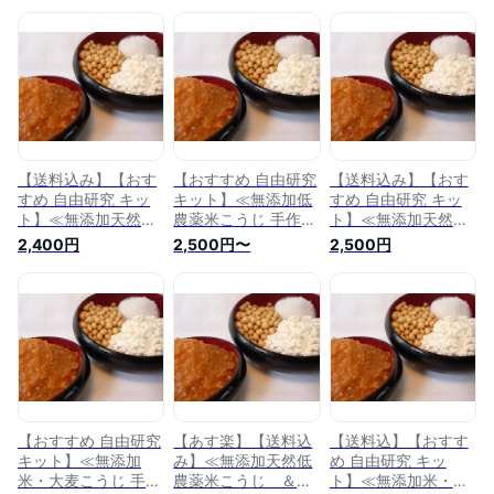
【送料込み】【おす
【おすすめ 自由研究
【送料込み】【おす
すめ 自由研究 キッ
キット】≪無添加低
すめ 自由研究 キッ
ト】≪無添加天然低
農薬米こうじ 手作り
ト】≪無添加天然低
農薬米こうじ ＆
減塩みそ≫特上米麹
農薬米こうじ 手作
2,400円
2,500円〜
2,500円
国産大麦こうじ 手
手作り味噌キット
り減塩みそ≫特上米
作り減塩みそ≫特上
1.2kg上がり★レシ
麹手作り味噌キット
混合麹手作り味噌キ
ピ付き★《容器無
1.2kg上がり★レシ
ット1.2kg上がり★
し》1セット◇ポス
ピ付き★《容器付
レシピ付き★《容器
ト投函◇◆配送日・
き》1セット◆他商
付き》1セット◆他
時間指定不可 代金
品同時注文不可◆
商品同時注文不可◆
引換不可◆
【おすすめ 自由研究
【あす楽】【送料込
【送料込】【おすす
キット】≪無添加
み】≪無添加天然低
め 自由研究 キッ
米・大麦こうじ 手作
農薬米こうじ ＆
ト】≪無添加米・大