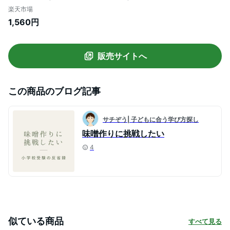
塩みそ≫特上混合麹手作り味噌キット
楽天市場
1.2kg上がり★レシピ付き★《容器無し》1
1,560円
セット◇ポスト投函◇◆配送日・時間指
定・ 代引・他商品同時注文不可◆
販売サイトへ
この商品のブログ記事
サチぞう| 子どもに合う学び方探し
味噌作りに挑戦したい
4
似ている商品
すべて見る