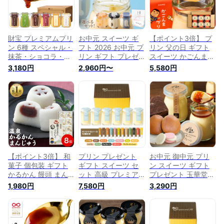
抹茶 紅はるか 安納
ト 内祝い 誕生日プ
ント 贈り物 冷蔵 内
芋 生キャラメル 個
レゼント
祝い
包装 手土産 差し入
れ メッセージカード
選択可
財宝 プレミアムプリ
お中元 スイーツ ギ
【ポイント3倍】 プ
ン 6種 スペシャル・
フト 2026 お中元 プ
リン 父の日 ギフト
抹茶・ショコラ・安
リン ギフト プレゼ
スイーツ かごんまプ
納芋・紅はるか・生
ント お菓子 送料無
リン 素材はすべて鹿
3,180円
2,960円〜
5,580円
キャラメル 各1個 (計
料 お取り寄せ 4個 6
児島県産 財宝 6個入
6個) プリン スイー
個 かぼちゃプリン
2箱 送料無料 父の日
ツ ギフト
詰め合わせ 高級 贅
ギフト2026 お取り
沢 固め 女性 お歳暮
寄せ お菓子 誕生日
カスタードプリン 誕
プレゼント こだわり
生日 固めプリン お
贈り物 お取り寄せ
取り寄せ スイーツ楽
内祝い
天 熨斗 御中元
【ポイント3倍】 和
プリン プレゼント
お中元 御中元 プリ
菓子 個包装 ギフト
ギフト スイーツ セ
ン スイーツ ギフト
かるかん 饅頭 まん
ット 高級 プレミア
プレゼント 玉華堂の
じゅう 8個入 1箱 お
ム 洋菓子 ぷりん 喜
極プリン3個&どら焼
1,980円
7,580円
3,290円
菓子 お取り寄せ 送
ばれる 手作り 贈り
き【掌】2個&生チョ
料無料 楽天 お中元
物 お取り寄せスイー
コクッキーセット 「
御中元 夏ギフト
ツ 結婚 出産 内祝い
スイーツギフト 送料
2026 誕生日 プレゼ
お祝い 誕生日 送料
無料 詰め合わせ ど