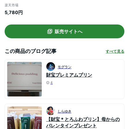
送料無料 お取り寄せ 楽天 夏ギフト 御中元
楽天市場
2026 お菓子 プレンゼント 贈り物 誕生日
5,780円
プレゼント 内祝い 6種 抹茶 チョコ 紅はる
か 安納芋 生キャラメル
販売サイトへ
この商品のブログ記事
すべて見る
モグラン
財宝プレミアムプリン
4
しらゆき
【財宝＊とろふわプリン】母からの
バレンタインプレゼント