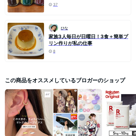
37
ひな
家族3人毎日が日曜日！3食＋簡単プ
リン作りが私の仕事
8
この商品をオススメしているブロガーのショップ