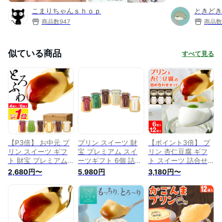
こまりちゃんｓｈｏｐ
ときどき
商品数
947
商品数
似ている商品
すべて見る
【P3倍】 お中元 プ
プリン スイーツ 財
【ポイント3倍】 プ
リン スイーツ ギフ
宝 プレミアム スイ
リン 杏仁豆腐 ギフ
ト 財宝 プレミアム
ーツギフト 6個 詰め
ト スイーツ 詰合せ
プリン 4個/6個 送料
合わせ ギフト 抹茶
セット 財宝 スペシ
2,680円〜
5,980円
3,180円〜
無料 お取り寄せ 夏
ショコラ チーズ 紅
ャルプリンと杏仁豆
ギフト 2026 御中元
はるか 生キャラメル
腐 各3個入 お取り寄
誕生日 プレゼント
高級プリン お取り寄
せ 送料無料 お中元
贈り物 洋菓子 内祝
せ お菓子 デザート
夏ギフト 御中元
い お菓子 6種 チョコ
瓶 プレゼント セッ
2026 誕生日 プレゼ