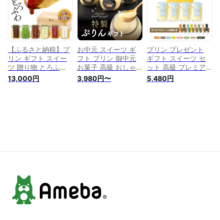
ント スイーツ 贈り
無料 御中元 お中元
ら焼き クッキー 誕
物 九州 銘菓 鹿児島
【第3のプリン『エ
生日プレゼント 高級
お土産 財宝 温泉水
アリー』6個入】
デザート お取り寄せ
誕生日 お菓子 夏ギ
フト 暑中見舞い 」
【ふるさと納税】プ
お中元 スイーツ ギ
プリン プレゼント
リン ギフト スイー
フト プリン 御中元
ギフト スイーツ セ
ツ 贈り物 とろふ
お菓子 高級 おしゃ
ット 高級 プレミア
わ！ 財宝 プレミア
れ 誕生日プレゼント
ム 洋菓子 ぷりん 喜
13,000円
3,980円〜
5,480円
ム 6種12個 （スペシ
特製 ぷりん 詰め合
ばれる 手作り 贈り
ャル、ショコラ、紅
わせ セット 個包装
物 お取り寄せスイー
はるか芋、抹茶、生
瓶 ぷりん 濃厚 なめ
ツ 結婚 出産 内祝い
キャラメル、チー
らか 人気 ランキン
お祝い 誕生日 送料
ズ、各2個） プレゼ
グ 楽天 夏ギフト 洋
無料 御中元 お中元
ント 詰め合わせ お
菓子 お取り寄せスイ
【第3のプリン『エ
菓子 【財宝】
ーツ 結婚 出産 内祝
アリー』4個入】
い お返し お見舞い
お礼 誕生日スイーツ
送料無料