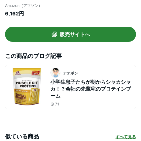
イ・カゼイン 2種混合ハイブリッドプロテ
Amazon（アマゾン）
イン プロテインの働き強めるEルチン配合
6,162円
森永製菓
販売サイトへ
この商品のブログ記事
アオポン
小学生息子たちが朝からシャカシャ
カ！？会社の先輩宅のプロテインブ
ーム
71
似ている商品
すべて見る