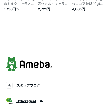
永ミルクキャラメル
森永ミルクキャラメ
永ココア味(840g)
味 (340g) プロテイ
ル味 340g
【イチオシ】【ウイ
1,738円〜
2,721円
4,665円
ンパウダー
ダー(Weider)】[森永
タンパク質 ホエイ
カゼイン 筋トレ ウ
イダー]
スタッフブログ
CyberAgent