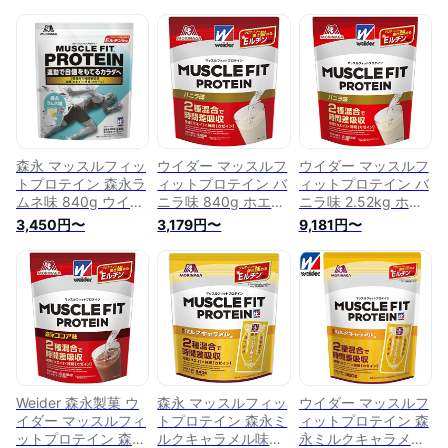
森永 マッスルフィッ
ウイダー マッスルフ
ウイダー マッスルフ
トプロテイン 森永ラ
ィットプロテイン バ
ィットプロテイン バ
ムネ味 840g ウイダ
ニラ味 840g ホエ
ニラ味 2.52kg ホエ
ー ホエイ・カゼイン
イ・カゼイン 2種混
イ・カゼイン 2種混
3,450円〜
3,179円〜
9,181円〜
2種混合ハイブリッ
合ハイブリッドプロ
合ハイブリッドプロ
ドプロテイン プロテ
テイン プロテインの
テイン プロテインの
インの働き強めるE
働き強めるEルチン
働き強めるEルチン
ルチン配合 森永製菓
配合 森永製菓
配合 森永製菓
Weider 森永製菓 ウ
森永 マッスルフィッ
ウイダー マッスルフ
イダー マッスルフィ
トプロテイン 森永ミ
ィットプロテイン 森
ットプロテイン 森永
ルクキャラメル味
永ミルクキャラメル