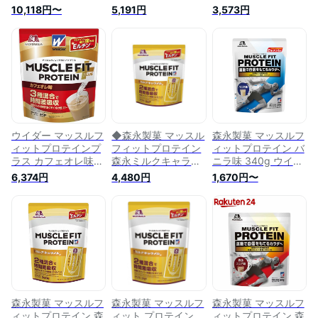
ココア味 2.28kg ホ
840g ウイダー ホエ
味 360g ＊森永製
10,118円〜
5,191円
3,573円
エイ・カゼイン 2種
イ・カゼイン 2種混
菓/2種混合タンパク
混合ハイブリッドプ
合ハイブリッドプロ
質(ホエイ+カゼイン)
ロテイン プロテイン
テイン プロテ 送
で時間差吸収/持続的
の働き強めるEルチ
料 無料
なアミノ酸供給/プロ
ン配合
テインの働きを強め
るEルチンを配合/濃
厚でおいしいプロテ
イン/カラダづくりや
健康習慣のために
ウイダー マッスルフ
◆森永製菓 マッスル
森永製菓 マッスルフ
ィットプロテインプ
フィットプロテイン
ィットプロテイン バ
ラス カフェオレ味
森永ミルクキャラメ
ニラ味 340g ウイダ
840g ホエイ・カゼ
ル味 840g
ー ホエイ カゼイン
6,374円
4,480円
1,670円〜
イン・大豆の3種混
グルタミン Eルチン
合プロテイン プロテ
配合 アンチ・ドーピ
インの働き強めるE
ング 国産
ルチン配合
森永製菓 マッスルフ
森永製菓 マッスルフ
森永製菓 マッスルフ
ィットプロテイン 森
ィット プロテイン
ィットプロテイン 森