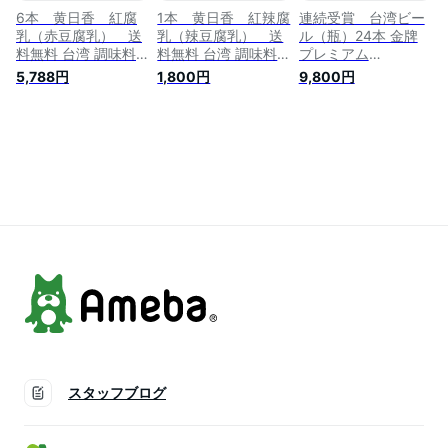
集
湾祭 台湾 小 集
産 台湾 小 集
6本 黄日香 紅腐
1本 黄日香 紅辣腐
連続受賞 台湾ビー
乳（赤豆腐乳） 送
乳（辣豆腐乳） 送
ル（瓶）24本 金牌
料無料 台湾 調味料
料無料 台湾 調味料
プレミアム
台湾料理 台湾 お土
台湾料理 台湾 お土
330ml×24本 台湾 酒
5,788円
1,800円
9,800円
産 台湾物産館 台湾
産 台湾物産館 台湾
お酒 台湾お土産 台
食品 おうちで台
食品 おうちで台
湾おみやげ 台湾物産
湾 台湾 物産 展
湾 台湾 物産 展
館 台湾名物 台湾雑
台湾産 中華食品 台
台湾産 台湾 食品
貨【送料無料】台湾
湾 食品 台湾物
台湾物産 館 台湾
食材 中華食材 お
産 館 台湾お土
お土産 台湾 台湾
うちで台湾 父の
産 台湾 台湾祭 台
祭 台湾 小 集
日 プレゼント 中
湾 小 集
国食品 台湾 食品
台湾物産 館 台湾
小 集 台湾 台湾祭
スタッフブログ