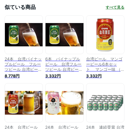
似ている商品
すべて見る
24本 台湾パイナッ
6本 パイナップル
台湾ビール マンゴ
プルビール フルー
ビール 台湾フルー
ービール6本セッ
ツビール 台湾ビール
ツビール 台湾ビール
ト マンゴー味 （1
パイナップル味 （1
パイナップル味 （1
本330ml）台湾マン
8,778円
3,332円
3,332円
本330ml） 台湾 お
本330ml） 宅配便
ゴー 酒 お酒 台湾 台
酒 台湾お土産 台湾
送料無料 台湾産 中
湾お土産 台湾おみや
おみやげ 台湾物産
国食品 台湾 食品
げ 台湾物産館 台
館 台湾名物 台湾
台湾物産 館 台湾
湾名物 台湾雑貨
雑貨 宅配便送料無
お土産 台湾 台湾祭
宅配便送料無料！
料！ おうちで台
台湾 物産 展 父の
湾 台湾 物産 展
日 プレゼント 台
台湾産 台湾 食品
湾産 中国食品 台
台湾物産 館 台湾
湾 食品 台湾物
お土産
産 館 台湾お土産
24本 台湾ビール
24本 台湾ビール
24本 連続受賞 台湾