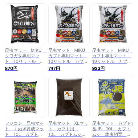
昆虫マット MIKU
昆虫マット MIKU
昆虫マット MIKU
クワガタ専用マッ
カブト専用マット
カブト専用マット
ト 10リットル 幼
10リットル カブト
10リットル カブト
虫飼育 産卵 お一
ムシ 幼虫飼育 産
ムシ 幼虫飼育 産
870円
747円
923円
人様4点限り 関東
卵 お一人様4点限
卵 お一人様4点限
当日便
り 関東当日便
り 関東当日便
フジコン 昆虫マッ
昆虫マット XLマッ
昆虫マット カブト1
ト くぬぎ育成マッ
ト カブト用
番JB 10L カブト
ト 10L カブトム
10L カブトムシ
ムシ 幼虫飼育 産