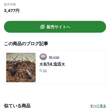
お一人様1点限り 関東当日便
楽天市場
3,477円
販売サイトへ
この商品のブログ記事
M-rron
☆8/14 虫活☆
54
似ている商品
すべて見る