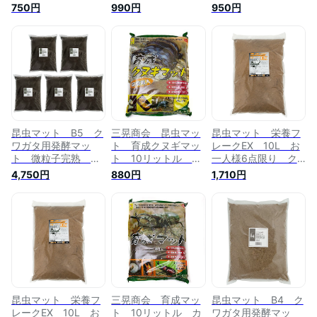
シ クワガタ 幼虫
幼虫飼育 産卵 お
卵 お一人様5点限
750円
990円
950円
飼育 産卵 お一人
一人様5点限り 関
り 関東当日便
様5点限り 関東当
東当日便
日便
昆虫マット B5 ク
三晃商会 昆虫マッ
昆虫マット 栄養フ
ワガタ用発酵マッ
ト 育成クヌギマッ
レークEX 10L お
ト 微粒子完熟 ハ
ト 10リットル ク
一人様6点限り ク
イグレード 10L×5
ワガタ 産卵 幼虫
ワガタ 産卵 ブリ
4,750円
880円
1,710円
袋 ブリード 幼虫
飼育 関東当日便
ード 関東当日便
飼育 産卵 お一人
様1点限り 関東当日
便
昆虫マット 栄養フ
三晃商会 育成マッ
昆虫マット B4 ク
レークEX 10L お
ト 10リットル カ
ワガタ用発酵マッ