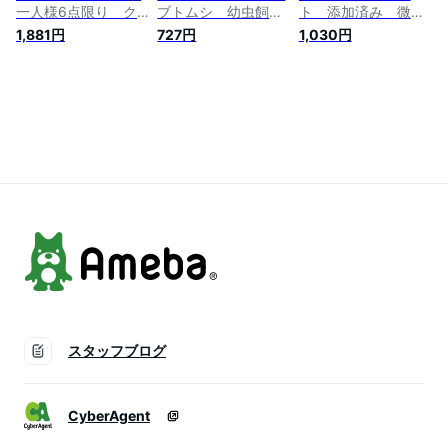
一人様6点限り ク
ブトムシ 幼虫飼
ト 添加済み 微粒
ワガタ 産卵 ブリ
育 お一人様5点限
子 スタンダード
1,881円
727円
1,030円
ード 関東当日便
り 関東当日便
10L 国産 幼虫
用 産卵 お一人様
6点限り
【HLS_DU】 関東
当日便
スタッフブログ
CyberAgent