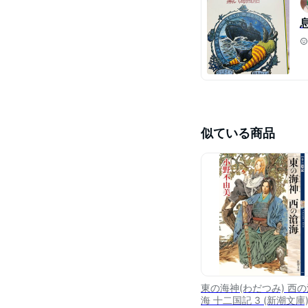
似ている商品
東の海神(わだつみ) 西の
海 十二国記 3 (新潮文庫