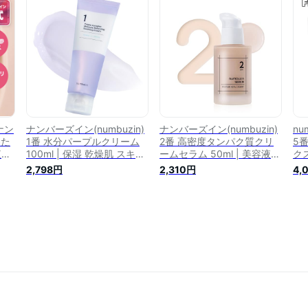
燥
ハ
ン
送
ナン
ナンバーズイン(numbuzin)
ナンバーズイン(numbuzin)
nu
参た
1番 水分パープルクリーム
2番 高密度タンパク質クリ
5
紅参
100ml | 保湿 乾燥肌 スキン
ームセラム 50ml | 美容液
クス
スチ
ケア 肌荒れスキンケア 韓国
韓国コスメ 韓国美容液 韓国
個
2,798円
2,310円
4,
参
コスメ 韓国スキンケア
セラム 韓国スキンケア
グ
韓
ン
キン