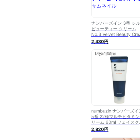
ナンバーズイン 3番 シ
ビューティー クリーム
No.3 Velvet Beauty Cr
60ml numbuzin スキ
2,430円
クリーム 【コスメ】
numbuzin ナンバーズイ
5番 22種マルチビタミ
リーム 60ml フェイスク
ーム ビタミンクリーム 
2,820円
ンケア 単品 韓国コスメ 
規品