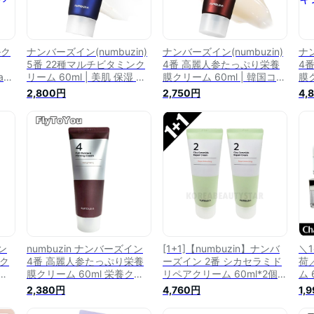
ルク
ナンバーズイン(numbuzin)
ナンバーズイン(numbuzin)
ナン
5番 22種マルチビタミンク
4番 高麗人参たっぷり栄養
4
eam
リーム 60ml | 美肌 保湿 韓
膜クリーム 60ml | 韓国コス
膜ク
ンケア
国スキンケア 韓国クリーム
メ 保湿 栄養クリーム 韓国
メ
2,800円
2,750円
4,
韓国コスメ
スキンケア
ス
ン
numbuzin ナンバーズイン
[1+1]【numbuzin】ナンバ
＼
ンク
4番 高麗人参たっぷり栄養
ーズイン 2番 シカセラミド
荷
リ
膜クリーム 60ml 栄養クリ
リペアクリーム 60ml*2個
ム 
スキ
ーム フェイスクリーム スキ
クリーム 韓国クリーム スキ
60
2,380円
4,760円
1,
正
ンケア 単品 韓国コスメ 正
ンケア 韓国スキンケア コス
ク
規品
メ 韓国コスメ
リ