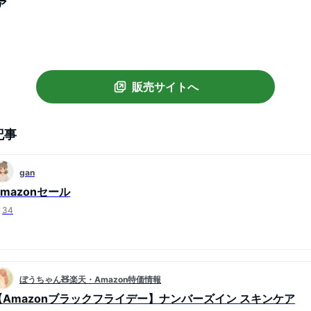
ア
販売サイトへ
記事
gan
Amazonセール
34
ぼうちゃん🧸楽天・Amazon特価情報
【Amazonブラックフライデー】ナンバーズイン スキンケア