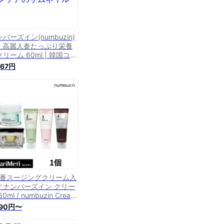
バーズイン(numbuzin)
番 高麗人参たっぷり栄養
リーム 60ml | 韓国コス
 保湿 栄養クリーム 韓国
867円
キンケア
1番スージングクリーム入
／ナンバーズイン クリー
60ml / numbuzin Cream
ml ナンバーズイン 5番
990円〜
リーム ナンバーズイン ク
ーム 潤い 乾燥肌 保湿 乾