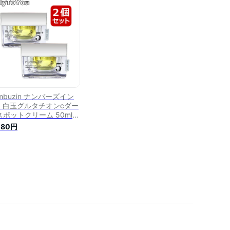
肌 弾力 フェイスクリーム
リ ビタミン 低刺激 スキ
ケア 韓国コスメ 国内発送
料無料
mbuzin ナンバーズイン
番 白玉グルタチオンcダー
ポットクリーム 50ml 2
セット フェイスクリーム
080円
ルタチオンクリーム スキ
ケア 韓国コスメ 正規品