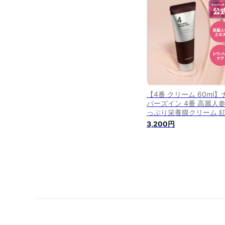
【4番 クリーム 60ml】
バーズイン 4番 高麗人
っぷり栄養膜クリーム 
エキス配合 バームテク
3,200円
ャー 韓国コスメ 高麗人
保湿 栄養 栄養クリーム 
国栄養クリーム 韓国ス
ケア numbuzin